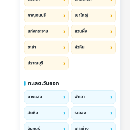
กาญจนบุรี
เขาใหญ่
แก่งกระจาน
สวนผึ้ง
ชะอำ
หัวหิน
ปราณบุรี
ทะเลตะวันออก
บางแสน
พัทยา
สัตหีบ
ระยอง
จันทบุรี
เกาะช้าง