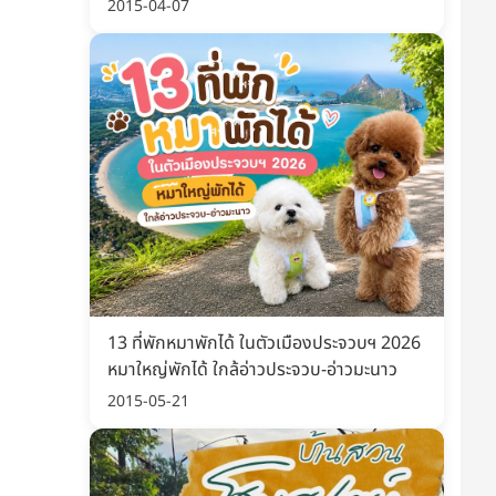
พิมพ์ อัปเดต 2569
2015-04-07
ป๋าพาน้องหมาเข้าห้าง
เบาะสัตว์เลี้ยงกันน้ำ กันรา
ยายได้ ระบายอากาศดี
Waterproof Pet Bed
พาน้องหมา/แมวเข้าห้างหรือเดิน
ที่นอนหมา ผ้าเย็นสบาย กันน้ำ ทำความ
ยพื้นที่ได้ น้องไม่อึดอัด นั่งสบาย
สะอาดง่าย รองรับถึงหมาใหญ่
198 บาท
เริ่มต้น 369 บาท
็กราคาล่าสุด ก่อนของหมด
เช็กราคาล่าสุด ก่อนของหมด
สั่งเลย
สั่งเลย
13 ที่พักหมาพักได้ ในตัวเมืองประจวบฯ 2026
หมาใหญ่พักได้ ใกล้อ่าวประจวบ-อ่าวมะนาว
2015-05-21