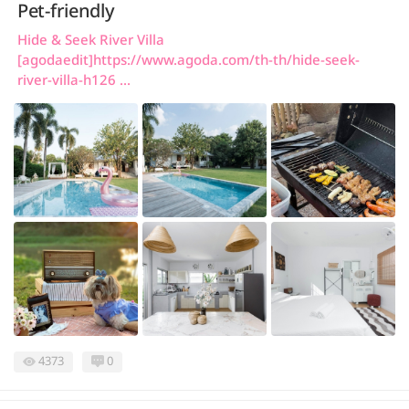
Pet-friendly
Hide & Seek River Villa
[agodaedit]https://www.agoda.com/th-th/hide-seek-
river-villa-h126 ...
4373
0