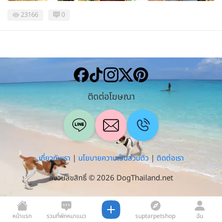
23166
0
ติดต่อโฆษณา
เกี่ยวกับเรา
|
นโยบายความเป็นส่วนตัว
|
ติดต่อเรา
สงวนลิขสิทธิ์ © 2026 DogThailand.net
หน้าแรก
รวมที่พักหมาแมว
suptarpetshop
ฉัน