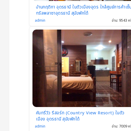
Th
บ้านกฤติกา อุดรธานี ในตัวเมืองอุดร ใกล้ศูนย์การค้าเซ็
ail
ทรัลพลาซาอุดรธานี สุนัขพักได้
an
admin
อ่าน: 9543 คร
d
คันทรี่วิว รีสอร์ท (Country View Resort) ในตัว
เมือง อุดรธานี สุนัขพักได้
admin
อ่าน: 7009 คร