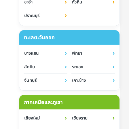
›
›
ชะอำ
หัวหิน
›
ปราณบุรี
ทะเลตะวันออก
›
›
บางแสน
พัทยา
›
›
สัตหีบ
ระยอง
›
›
จันทบุรี
เกาะช้าง
ภาคเหนือและภูเขา
›
›
เชียงใหม่
เชียงราย