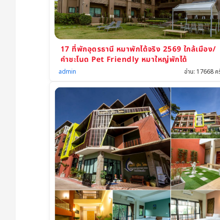
ม
า
แ
ม
17 ที่พักอุดรธานี หมาพักได้จริง 2569 ใกล้เมือง/
คำชะโนด Pet Friendly หมาใหญ่พักได้
ว
admin
อ่าน: 17668 คร
พั
ก
ได้
ทั่
วไ
ท
ย
รว
ม
โร
ง