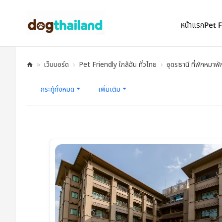
ตั้งเป็นหน้าแรก
เพิ่มเข้ารายการโปรด
หน้าแรก
Pet 
»
เว็บบอร์ด
›
Pet Friendly ใกล้ฉัน ทั่วไทย
›
อุดรธานี ที่พักหมาพั
D
กระทู้ทั้งหมด
เพิ่มเติม
og
Th
ail
an
d |
ที่
พั
ก
ห