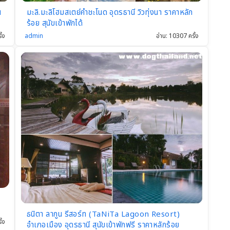
น
มะลิ.มะลิโฮมสเตย์คำชะโนด อุดรธานี วิวทุ่งนา ราคาหลัก
ร้อย สุนัขเข้าพักได้
ั้ง
admin
อ่าน: 10307 ครั้ง
ธนิตา ลากูน รีสอร์ท (TaNiTa Lagoon Resort)
ั้ง
อำเภอเมือง อุดรธานี สุนัขเข้าพักฟรี ราคาหลักร้อย