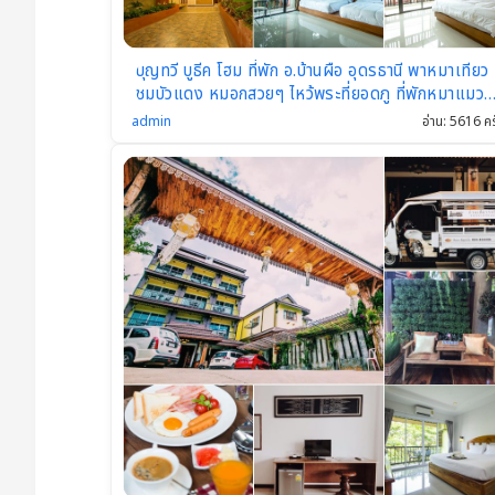
แ
ร
บุญทวี บูธีค โฮม ที่พัก อ.บ้านผือ อุดรธานี พาหมาเทียว
ม
ชมบัวแดง หมอกสวยๆ ไหว้พระที่ยอดภู ที่พักหมาแมว
พักได้
แ
admin
อ่าน: 5616 คร
ล
ะรี
ส
อร์
ต
Pe
t
Fr
ie
nd
ly