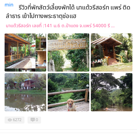
รีวิวที่พักสัตว์เลี้ยงพักได้ นาแต้วรีสอร์ท แพร่ ติด
ลำธาร เข้าไปทางพระธาตุช่อแฮ
นาแต้วรีสอร์ท เลขที่ :141 ม.6 ต.ป่าแดง จ.แพร่ 54000 รี ...
6272
0