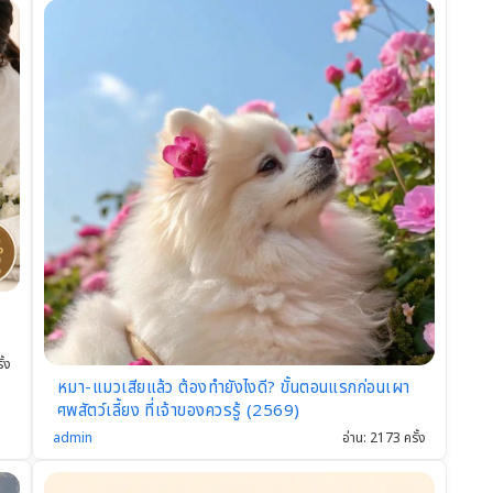
ั้ง
หมา-แมวเสียแล้ว ต้องทำยังไงดี? ขั้นตอนแรกก่อนเผา
ศพสัตว์เลี้ยง ที่เจ้าของควรรู้ (2569)
admin
อ่าน: 2173 ครั้ง