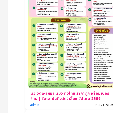
ม
า
แ
ม
ว
พั
ก
ได้
ทั่
วไ
ท
ย
รว
55 วัดเผาหมา แมว ทั่วไทย ราคาถูก พร้อมเบอร์
ม
โทร | รับฌาปนกิจสัตว์เลี้ยง อัปเดต 2569
โร
admin
อ่าน: 21191 คร
ง