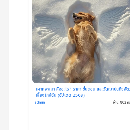
Th
ail
an
d
เผาศพหมา คืออะไร? ราคา ขั้นตอน และวัดฌาปนกิจสัตว
เลี้ยงใกล้ฉัน (อัปเดต 2569)
admin
อ่าน: 802 คร