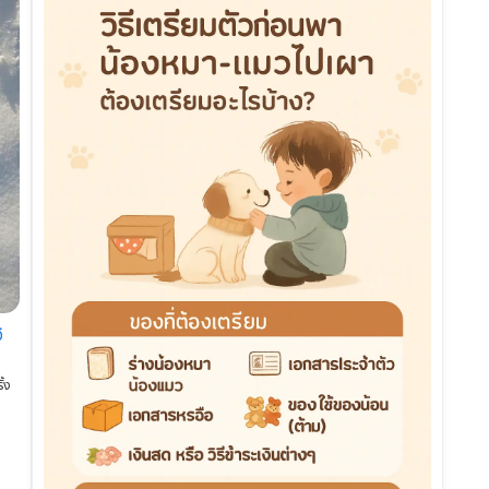
์
ั้ง