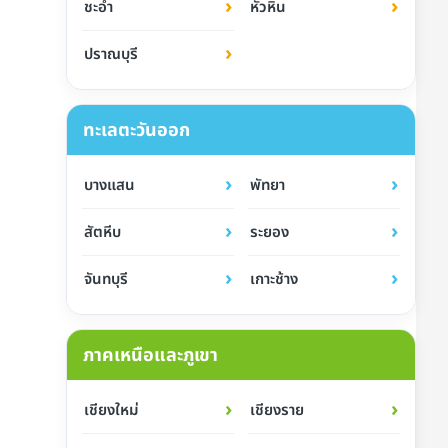
›
›
ชะอำ
หัวหิน
›
ปราณบุรี
ทะเลตะวันออก
›
›
บางแสน
พัทยา
›
›
สัตหีบ
ระยอง
›
›
จันทบุรี
เกาะช้าง
ภาคเหนือและภูเขา
›
›
เชียงใหม่
เชียงราย