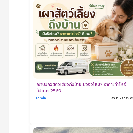
แ
ร
ม
แ
ล
ะรี
ส
อร์
ต
Pe
ฌาปนกิจสัตว์เลี้ยงถึงบ้าน มีจริงไหม? ราคาเท่าไหร่
อัปเดต 2569
t
admin
อ่าน: 53235 คร
Fr
ie
nd
ly