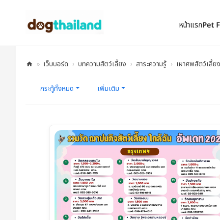
ตั้งเป็นหน้าแรก
เพิ่มเข้ารายการโปรด
หน้าแรก
Pet 
»
เว็บบอร์ด
›
บทความสัตว์เลี้ยง
›
สาระความรู้
›
เผาศพสัตว์เลี้ย
D
กระทู้ทั้งหมด
เพิ่มเติม
og
Th
ail
an
d |
ที่
พั
ก
ห