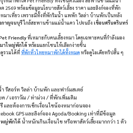
บุรีหมาพักได้ Pet Friendly ทั้งโซนตัวเมือง สะพานข้ามแม่น้ำ
ต 2569 พร้อมข้อมูลนโยบายสัตว์เลี้ยง ราคา และลิงก์จองที่พัก
ี่ยว เพราะมีทั้งที่พักริมน้ำ แพพัก วิลล่า บ้านพักเป็นหลัง
องกาญจนบุรี
ใกล้สะพานข้ามแม่น้ำแคว ไปจนถึง
เขื่อนศรีนครินทร์
Pet Friendly
ที่เหมาะกับคนเลี้ยงหมา โดยเฉพาะคนที่กำลังมอง
มาใหญ่พักได้
พร้อมแยกโซนให้เลือกง่ายขึ้น
ดูรวมได้ที่
ที่พักทั่วไทยหมาพักได้ทั้งหมด
หรือดูไอเดียทริปสั้น ๆ
ำ รีสอร์ท วิลล่า บ้านพัก และฟาร์มสเตย์
 / เอราวัณ / ท่าม่วง / ที่พักเพิ่มเติม
รี
และต้องการเช็กเงื่อนไขน้องหมาก่อนจอง
acebook GPS และลิงก์จอง Agoda/Booking เท่าที่มีข้อมูล
หญ่พักได้
น้ำหนักเกินเงื่อนไข หรือพาสัตว์เลี้ยงมากกว่า 1 ตัว