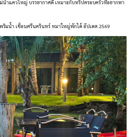
มแม่น้ำแควใหญ่ บรรยากาศดี เหมาะกับทริปครอบครัวที่อยากพา
พริมน้ำ เขื่อนศรีนครินทร์ หมาใหญ่พักได้ อัปเดต 2569