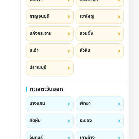
กาญจนบุรี
เขาใหญ่
แก่งกระจาน
สวนผึ้ง
ชะอำ
หัวหิน
ปราณบุรี
ทะเลตะวันออก
บางแสน
พัทยา
สัตหีบ
ระยอง
จันทบุรี
เกาะช้าง