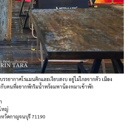
บรรยากาศโรแมนติกและเงียบสงบ อยู่ไม่ไกลจากตัว
เมือง
ะกับคนที่อยากพักริมน้ำพร้อมพาน้องหมาเข้าพัก
า
วใหญ่
ังหวัดกาญจนบุรี 71190