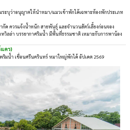
ูลเดิมระบุว่าอนุญาตให้นำหมา/แมวเข้าพักได้เฉพาะห้องพักประเภท
ำกัด ควรแจ้งน้ำหนัก สายพันธุ์ และจำนวนสัตว์เลี้ยงก่อนจอง
ทวิลล่า บรรยากาศริมน้ำ มีพื้นที่ธรรมชาติ เหมาะกับการพาน้อง
ร์แคว)
พริมน้ำ เขื่อนศรีนครินทร์ หมาใหญ่พักได้ อัปเดต 2569