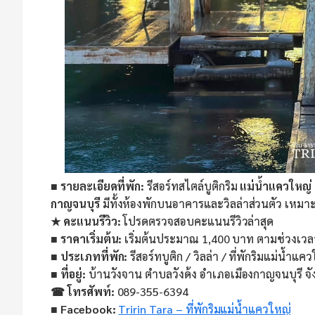
■ รายละเอียดที่พัก:
รีสอร์ทสไตล์บูติกริม
แม่น้ำแควใหญ่
กาญจนบุรี
มีทั้งห้องพักบนอาคารและวิลล่าส่วนตัว เหมา
★ คะแนนรีวิว:
โปรดตรวจสอบคะแนนรีวิวล่าสุด
■ ราคาเริ่มต้น:
เริ่มต้นประมาณ 1,400 บาท ตามช่วงเวล
■ ประเภทที่พัก:
รีสอร์ทบูติก / วิลล่า / ที่พักริมแม่น้ำแค
■ ที่อยู่:
บ้านวังจาน ตำบลวังด้ง อำเภอเมืองกาญจนบุรี จ
☎ โทรศัพท์:
089-355-6394
■ Facebook:
Tririn Tara – ที่พักริมแม่น้ำแควใหญ่