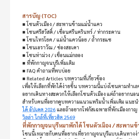
สารบัญ (TOC)
■ โซนตัวเมือง / สะพานข้ามแม่น้ำแคว
■ โซนศรีสวัสดิ์ / เขื่อนศรีนครินทร์ / ท่ากระดาน
■ โซนไทรโยค / แม่น้ำแควน้อย / ถ้ำกระแซ
■ โซนเอราวัณ / ช่องสะเดา
■ โซนท่าม่วง / เขื่อนแม่กลอง
■ ที่พักกาญจนบุรีเพิ่มเติม
■ FAQ คำถามที่พบบ่อย
■ Related Articles บทความที่เกี่ยวข้อง
เพื่อให้เลือกที่พักได้ง่ายขึ้น บทความนี้แบ่งโซนตามท
อยากเดินทางสะดวกให้เลือกโซนตัวเมือง แต่ถ้าอยากนอนแพ 
สำหรับคนที่อยากดูบทความแนวแพริมน้ำเพิ่มเติม แนะน
ได้ อัปเดต 2026
และถ้าอยากโฟกัสเฉพาะที่พักเมืองกาญ ดู
วิลล่า ใกล้ที่เที่ยวฮิต 2569
ที่พักกาญจนบุรีหมาพักได้ โซนตัวเมือง / สะพานข
โซนนี้เหมาะกับคนที่อยากเที่ยวกาญจนบุรีแบบเดินทางง่า