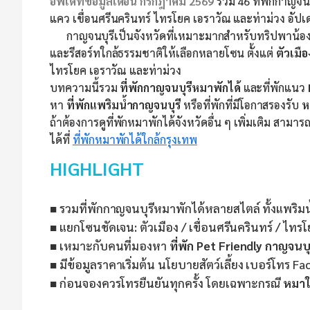
อัพเดทข้อมูลเดือน กรกฎาคม 2569
รวม 46 ที่พักกาญจน
แคว เขื่อนศรีนครินทร์ ไทรโยค เอราวัณ และท่าม่วง อัปเด
กาญจนบุรีเป็นจังหวัดที่เหมาะมากสำหรับทริปพาน้องหมาเท
และรีสอร์ทใกล้ธรรมชาติให้เลือกหลายโซน ตั้งแต่
ตัวเมื
ไทรโยค เอราวัณ และท่าม่วง
บทความนี้รวม
ที่พักกาญจนบุรีหมาพักได้
และที่พักแนว
หา
ที่พักแพริมน้ำกาญจนบุรี
หรือที่พักที่มีโอกาสรองรับ
ห
ถ้าต้องการดูที่พักหมาพักได้จังหวัดอื่น ๆ เพิ่มเติม สามารถ
ได้ที่
ที่พักหมาพักได้ใกล้กรุงเทพ
HIGHLIGHT
■ รวมที่พักกาญจนบุรีหมาพักได้หลายสไตล์ ทั้งแพริมน้
■ แยกโซนชัดเจน: ตัวเมือง / เขื่อนศรีนครินทร์ / ไทรโยค
■ เหมาะกับคนที่มองหา
ที่พัก Pet Friendly กาญจนบุ
■ มีข้อมูลราคาเริ่มต้น นโยบายสัตว์เลี้ยง เบอร์โทร F
■ ก่อนจองควรโทรยืนยันทุกครั้ง โดยเฉพาะกรณี
หมาใ