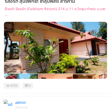
รีสอร์ท สุนัขพักได้ โกสุมพิสัย สารคาม
ฝ้ายคำ รีสอร์ท (Faikham Resort) 214 ม.11 ถ.โกสุม-ท่าพระ บ.แพ
...
6703
0
admin
2016-2-6