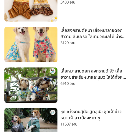
สงกรานต์ ลอยกระทง
3430 อ่าน
เสื้อสงกรานต์หมา เสื้อหมาลายดอก
ฮาวาย สับปะรด ใส่เที่ยวทะเลได้ น่ารัก
ใส่ได้ทั้งหมาเล็กและหมาใหญ่
3129 อ่าน
เสื้อหมาลายดอก สงกรานต์ 🌺 เสื้อ
ฮาวายสำหรับหมาและแมว ใส่ได้ทั้งหมา
เล็กและหมาใหญ่ ใส่เที่ยวทะเลน่ารัก
6910 อ่าน
มาก
ชุดแต่งงานสุนัข สูทสุนัข ชุดเจ้าบ่าว
หมา เจ้าสาวน้องหมา ชุ
11507 อ่าน