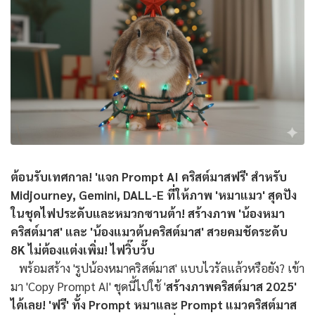
ต้อนรับเทศกาล! 'แจก Prompt AI คริสต์มาสฟรี' สำหรับ
Midjourney, Gemini, DALL-E ที่ให้ภาพ 'หมาแมว' สุดปัง
ในชุดไฟประดับและหมวกซานต้า! สร้างภาพ 'น้องหมา
คริสต์มาส' และ 'น้องแมวต้นคริสต์มาส' สวยคมชัดระดับ
8K ไม่ต้องแต่งเพิ่ม! ไฟวิ๊บวั๊บ
พร้อมสร้าง 'รูปน้องหมาคริสต์มาส' แบบไวรัลแล้วหรือยัง? เข้า
มา 'Copy Prompt AI' ชุดนี้ไปใช้ '
สร้างภาพคริสต์มาส 2025'
ได้เลย! 'ฟรี' ทั้ง Prompt หมาและ Prompt แมวคริสต์มาส