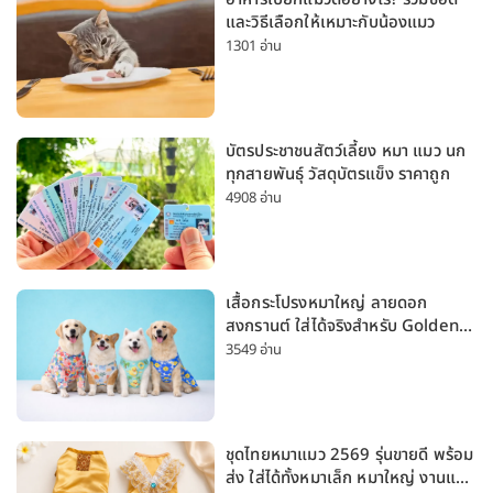
และวิธีเลือกให้เหมาะกับน้องแมว
1301 อ่าน
บัตรประชาชนสัตว์เลี้ยง หมา แมว นก
ทุกสายพันธุ์ วัสดุบัตรแข็ง ราคาถูก
4908 อ่าน
เสื้อกระโปรงหมาใหญ่ ลายดอก
สงกรานต์ ใส่ได้จริงสำหรับ Golden
Husky Labrador [อัปเดต 2026]
3549 อ่าน
ชุดไทยหมาแมว 2569 รุ่นขายดี พร้อม
ส่ง ใส่ได้ทั้งหมาเล็ก หมาใหญ่ งานแต่ง