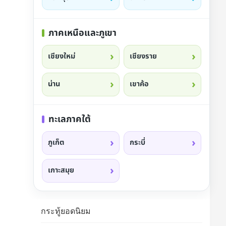
ภาคเหนือและภูเขา
เชียงใหม่
เชียงราย
น่าน
เขาค้อ
ดี
ฮิต
ทะเลภาคใต้
ภูเก็ต
กระบี่
เกาะสมุย
็บอึน้องหมา
รถเข็นแฝด 2 กล่องนั่งสบาย
ไปไหนก็สะดวก
กระทู้ยอดนิยม
 จบทุกสถานการณ์
พับง่าย เข็นลื่น ไม่สะดุด เดินห้าง เดิน