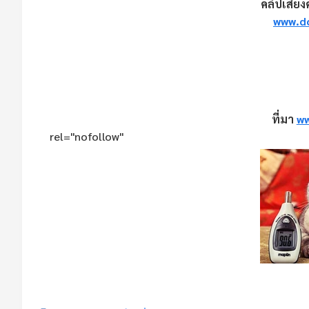
คลิปเสียง
www.do
ที่มา
w
rel="nofollow"