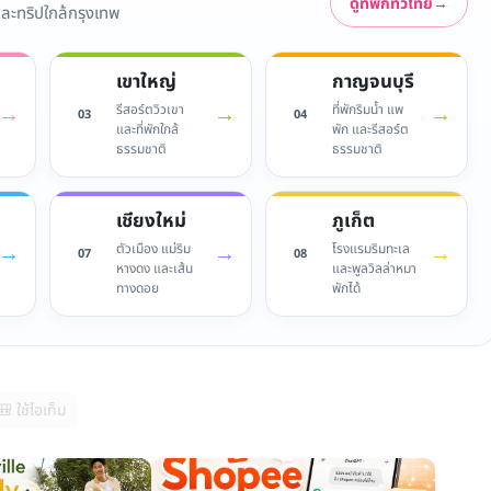
ดูที่พักทั่วไทย
→
 และทริปใกล้กรุงเทพ
เขาใหญ่
กาญจนบุรี
→
→
→
รีสอร์ตวิวเขา
ที่พักริมน้ำ แพ
03
04
และที่พักใกล้
พัก และรีสอร์ต
ธรรมชาติ
ธรรมชาติ
เชียงใหม่
ภูเก็ต
→
→
→
ตัวเมือง แม่ริม
โรงแรมริมทะเล
07
08
หางดง และเส้น
และพูลวิลล่าหมา
ทางดอย
พักได้
🎒 ใช้ไอเท็ม