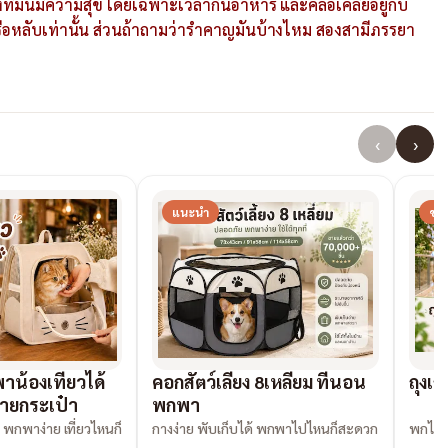
้งที่มันมีความสุข โดยเฉพาะเวลากินอาหาร และคลอเคลียอยู่กับ
รือหลับเท่านั้น ส่วนถ้าถามว่ารำคาญมันบ้างไหม สองสามีภรรยา
‹
›
แนะนำ
ขาย
าน้องเที่ยวได้
คอกสัตว์เลี้ยง 8เหลี่ยม ที่นอน
ถุงเก
บายกระเป๋า
พกพา
พกพาง่าย เที่ยวไหนก็
กางง่าย พับเก็บได้ พกพาไปไหนก็สะดวก
พกไว้