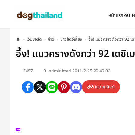
ตั้งเป็นหน้าแรก
เพิ่มเข้ารายการโปรด
หน้าแรก
Pet F
»
เว็บบอร์ด
›
ข่าว
›
ข่าวสัตว์เลี้ยง
›
อึ้ง! แมวครางดังกว่า 92 เด
อึ้ง! แมวครางดังกว่า 92 เดซิเ
5457
0
admin
โพสต์ 2011-2-25 20:49:06
คัดลอกลิงก์