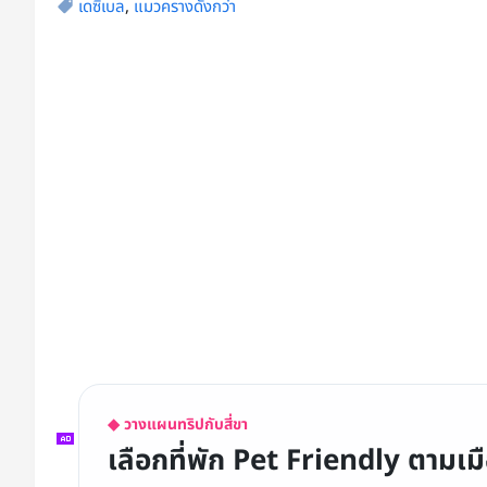
เดซิเบล
,
แมวครางดังกว่า
◆ วางแผนทริปกับสี่ขา
เลือกที่พัก Pet Friendly ตามเ