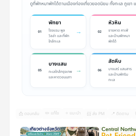
ดูที่พักหมาพักได้ตามเมืองท่องเที่ยวยอดนิยม ทั้งทะเล ภูเขา
พัทยา
หัวหิน
→
โรงแรม พูล
ชายหาด คาเฟ่
01
02
วิลล่า และที่พัก
และบ้านพักหมา
ใกล้ทะเล
พักได้
สัตหีบ
บางแสน
→
บางเสร่ แสมสาร
05
06
ทะเลใกล้กรุงเทพ
และบ้านพักริม
และหาดวอนนภา
ทะเล
✏️ แก้ไข
⭐ แนะนำ
📩 ตอบกลับ
📨 ส่ง PM
📍 ติดตาม