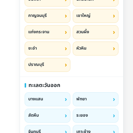
กาญจนบุรี
เขาใหญ่
แก่งกระจาน
สวนผึ้ง
ชะอำ
หัวหิน
ปราณบุรี
ทะเลตะวันออก
บางแสน
พัทยา
สัตหีบ
ระยอง
จันทบุรี
เกาะช้าง