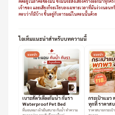
ติดอยู่ในลำคอของมัน ซึ่งมันจะส่งเสียงครางออกมาทุกครั
เจ้าของ และเสียงก็จะเงียบลงเฉพาะเวลาที่มันง่วงนอนห
ตอบว่าก็มีบ้าง ขึ้นอยู่กับอารมณ์ในตอนนั้นด้วย
ไอเท็มแนะนำสำหรับบทความนี้
แนะนำ
แนะนำ
เบาะสัตว์เลี้ยงกันน้ำ กันรา
กระเป๋าแมว พ
Waterproof Pet Bed
ทุกที่ ราคาส
ที่นอนหมา ผ้าเย็นสบาย กันน้ำ ทำความ
ราคาสบายกระเป๋า 