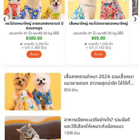
❮
❯
กระโปรงหมาใหญ่ ลายดอกสงกรานต์ มี
เสื้อหมาใหญ่ กระโปรงลายดอกหมาใหญ่
ห่วงสายจูง
รอบอกถึง 41 นิ้ว หมา40-50 kg.ใส่ได้
รอบอกถึง 41 นิ้ว หมา40-50 kg.ใส่ได้
฿380.00
฿95.00
🔥 ขายแล้ว 2,200 ชิ้น
🔥 ขายแล้ว 1,200 ชิ้น
⭐ 5/5 (1,300 รีวิว)
⭐ 5/5 (1,150 รีวิว)
สั่งเลย
สั่งเลย
เสื้อสงกรานต์หมา 2026 รวมเสื้อหมา
แมวลายดอก ฮาวายสุดน่ารัก ใส่ได้ทั้ง
หมาเล็กและหมาใหญ่
854 อ่าน
อาหารเปียกแมวดีอย่างไร? รวมข้อดี
และวิธีเลือกให้เหมาะกับน้องแมว
1308 อ่าน