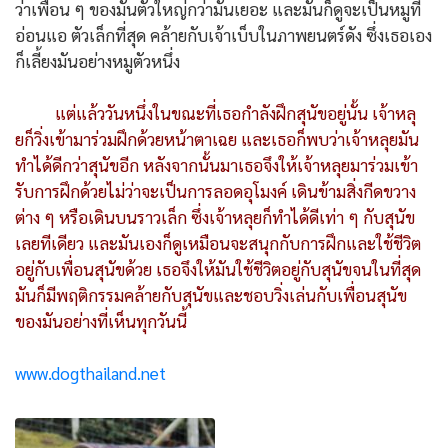
ว่าเพื่อน ๆ ของมันตัวใหญ่กว่ามันเยอะ และมันก็ดูจะเป็นหมูที่
อ่อนแอ ตัวเล็กที่สุด คล้ายกับเจ้าเบ็บในภาพยนตร์ดัง ซึ่งเธอเอง
ก็เลี้ยงมันอย่างหมูตัวหนึ่ง
แต่แล้ววันหนึ่งในขณะที่เธอกำลังฝึกสุนัขอยู่นั้น เจ้าหลุ
ยก็วิ่งเข้ามาร่วมฝึกด้วยหน้าตาเฉย และเธอก็พบว่าเจ้าหลุยมัน
ทำได้ดีกว่าสุนัขอีก หลังจากนั้นมาเธอจึงให้เจ้าหลุยมาร่วมเข้า
รับการฝึกด้วยไม่ว่าจะเป็นการลอดอุโมงค์ เดินข้ามสิ่งกีดขวาง
ต่าง ๆ หรือเดินบนราวเล็ก ซึ่งเจ้าหลุยก็ทำได้ดีเท่า ๆ กับสุนัข
เลยทีเดียว และมันเองก็ดูเหมือนจะสนุกกับการฝึกและใช้ชีวิต
อยู่กับเพื่อนสุนัขด้วย เธอจึงให้มันใช้ชีวิตอยู่กับสุนัขจนในที่สุด
มันก็มีพฤติกรรมคล้ายกับสุนัขและชอบวิ่งเล่นกับเพื่อนสุนัข
ของมันอย่างที่เห็นทุกวันนี้
www.dogthailand.net