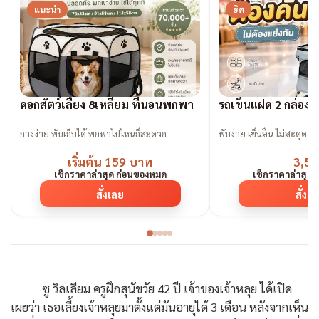
แนะนำ
ฮิต
คอกสัตว์เลี้ยง 8เหลี่ยม ที่นอนพกพา
รถเข็นแฝด 2 กล่องน
กางง่าย พับเก็บได้ พกพาไปไหนก็สะดวก
พับง่าย เข็นลื่น ไม่สะดุด“ต้
เริ่มต้น 159 บาท
3,59
เช็กราคาล่าสุด ก่อนของหมด
เช็กราคาล่าสุด
สั่งเลย
สั่งเ
ซู วิลเลียม ครูฝึกสุนัขวัย 42 ปี เจ้าของเจ้าหลุย ได้เปิด
เผยว่า เธอเลี้ยงเจ้าหลุยมาตั้งแต่มันอายุได้ 3 เดือน หลังจากเห็น