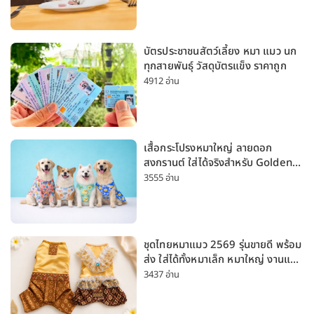
บัตรประชาชนสัตว์เลี้ยง หมา แมว นก
ทุกสายพันธุ์ วัสดุบัตรแข็ง ราคาถูก
4912 อ่าน
เสื้อกระโปรงหมาใหญ่ ลายดอก
สงกรานต์ ใส่ได้จริงสำหรับ Golden
Husky Labrador [อัปเดต 2026]
3555 อ่าน
ชุดไทยหมาแมว 2569 รุ่นขายดี พร้อม
ส่ง ใส่ได้ทั้งหมาเล็ก หมาใหญ่ งานแต่ง
สงกรานต์ ลอยกระทง
3437 อ่าน