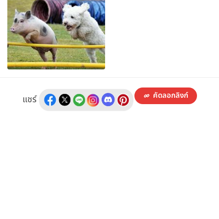
คัดลอกลิงก์
แชร์