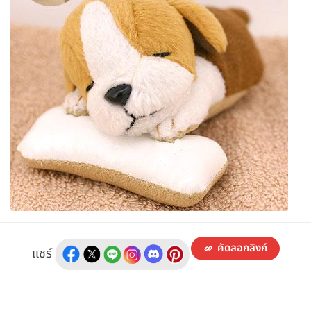
คัดลอกลิงก์
แชร์