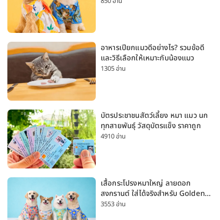
หมาเล็กและหมาใหญ่
850 อ่าน
อาหารเปียกแมวดีอย่างไร? รวมข้อดี
และวิธีเลือกให้เหมาะกับน้องแมว
1305 อ่าน
บัตรประชาชนสัตว์เลี้ยง หมา แมว นก
ทุกสายพันธุ์ วัสดุบัตรแข็ง ราคาถูก
4910 อ่าน
เสื้อกระโปรงหมาใหญ่ ลายดอก
สงกรานต์ ใส่ได้จริงสำหรับ Golden
Husky Labrador [อัปเดต 2026]
3553 อ่าน