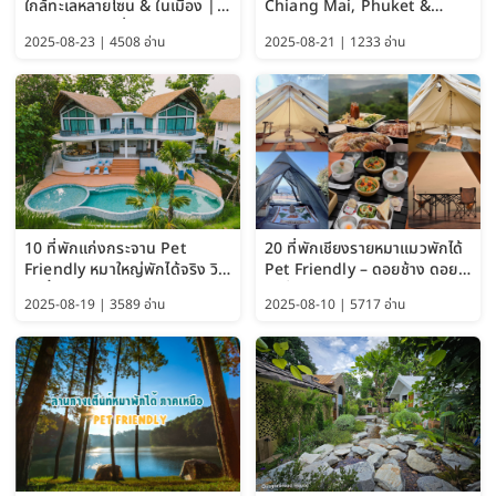
ใกล้ทะเลหลายโซน & ในเมือง |
Chiang Mai, Phuket &
อัปเดต 2569 เริ่มหลักร้อย
Pattaya (Thailand Travel
2025-08-23 | 4508 อ่าน
2025-08-21 | 1233 อ่าน
Guide 2025)
10 ที่พักแก่งกระจาน Pet
20 ที่พักเชียงรายหมาแมวพักได้
Friendly หมาใหญ่พักได้จริง วิว
Pet Friendly – ดอยช้าง ดอย
แม่น้ำเพชรบุรี 2569 จัดไปเน้นๆ
ผาตั้ง แม่สลอง อัปเดต 2569
2025-08-19 | 3589 อ่าน
2025-08-10 | 5717 อ่าน