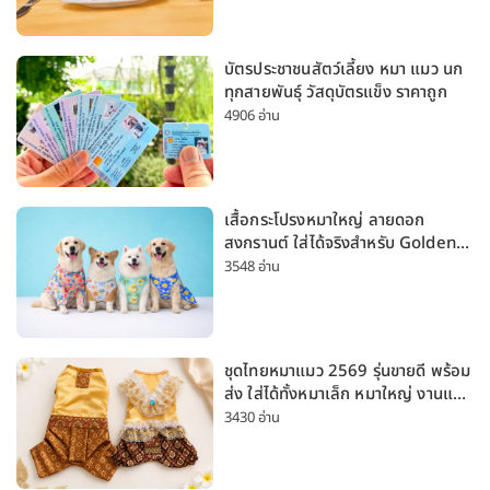
บัตรประชาชนสัตว์เลี้ยง หมา แมว นก
ทุกสายพันธุ์ วัสดุบัตรแข็ง ราคาถูก
4906 อ่าน
เสื้อกระโปรงหมาใหญ่ ลายดอก
สงกรานต์ ใส่ได้จริงสำหรับ Golden
Husky Labrador [อัปเดต 2026]
3548 อ่าน
ชุดไทยหมาแมว 2569 รุ่นขายดี พร้อม
ส่ง ใส่ได้ทั้งหมาเล็ก หมาใหญ่ งานแต่ง
สงกรานต์ ลอยกระทง
3430 อ่าน