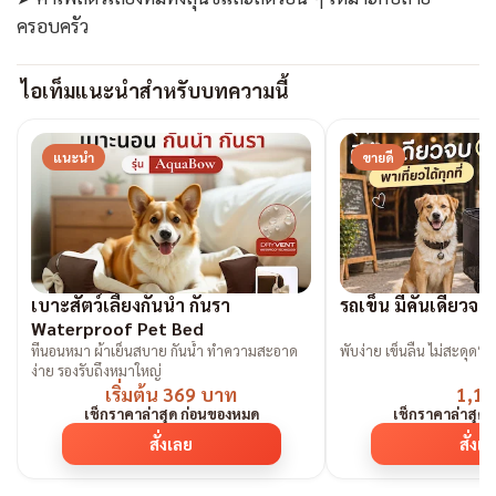
ครอบครัว
ไอเท็มแนะนำสำหรับบทความนี้
แนะนำ
ขายดี
เบาะสัตว์เลี้ยงกันน้ำ กันรา
รถเข็น มีคันเดียวจ
Waterproof Pet Bed
ที่นอนหมา ผ้าเย็นสบาย กันน้ำ ทำความสะอาด
พับง่าย เข็นลื่น ไม่สะดุด“ต้
ง่าย รองรับถึงหมาใหญ่
เริ่มต้น 369 บาท
1,19
เช็กราคาล่าสุด ก่อนของหมด
เช็กราคาล่าสุด
สั่งเลย
สั่งเ