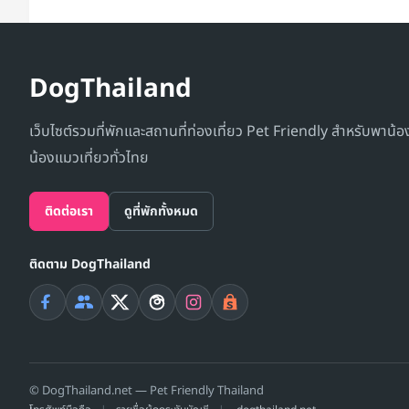
ห
ม
า
DogThailand
แ
ม
เว็บไซต์รวมที่พักและสถานที่ท่องเที่ยว Pet Friendly สำหรับพาน้
ว
น้องแมวเที่ยวทั่วไทย
พั
ก
ติดต่อเรา
ดูที่พักทั้งหมด
ได้
ทั่
ติดตาม DogThailand
วไ
ท
ย
รว
ม
© DogThailand.net — Pet Friendly Thailand
โร