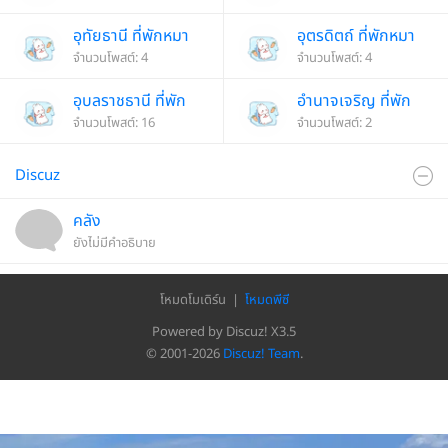
อุทัยธานี ที่พักหมา
อุตรดิตถ์ ที่พักหมา
พักได้
จำนวนโพสต์: 4
พักได้
จำนวนโพสต์: 4
อุบลราชธานี ที่พัก
อำนาจเจริญ ที่พัก
หมาพักได้
จำนวนโพสต์: 16
หมาพักได้
จำนวนโพสต์: 2
Discuz
คลัง
ยังไม่มีคำอธิบาย
โหมดโมเดิร์น
|
โหมดพีซี
Powered by Discuz!
X3.5
© 2001-2026
Discuz! Team
.