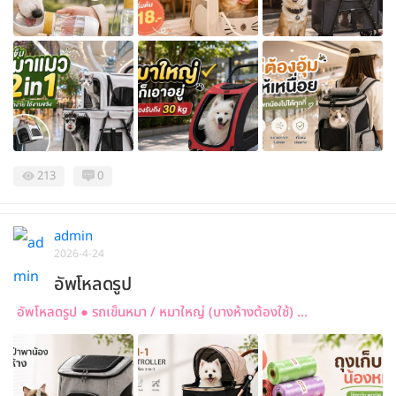
213
0
admin
2026-4-24
อัพโหลดรูป
อัพโหลดรูป ● รถเข็นหมา / หมาใหญ่ (บางห้างต้องใช้) ...