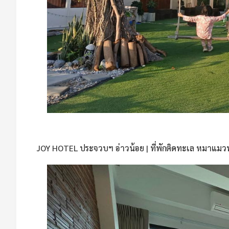
JOY HOTEL ประจวบฯ อ่าวน้อย | ที่พักติดทะเล หมาแมวพั