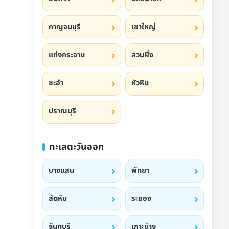
กาญจนบุรี
เขาใหญ่
แก่งกระจาน
สวนผึ้ง
ชะอำ
หัวหิน
ปราณบุรี
ทะเลตะวันออก
บางแสน
พัทยา
สัตหีบ
ระยอง
จันทบุรี
เกาะช้าง