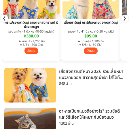
❮
❯
กระโปรงหมาใหญ่ ลายดอกสงกรานต์ มี
เสื้อหมาใหญ่ กระโปรงลายดอกหมาใหญ่
ห่วงสายจูง
รอบอกถึง 41 นิ้ว หมา40-50 kg.ใส่ได้
รอบอกถึง 41 นิ้ว หมา40-50 kg.ใส่ได้
฿380.00
฿95.00
🔥 ขายแล้ว 2,200 ชิ้น
🔥 ขายแล้ว 1,200 ชิ้น
⭐ 5/5 (1,300 รีวิว)
⭐ 5/5 (1,150 รีวิว)
สั่งเลย
สั่งเลย
เสื้อสงกรานต์หมา 2026 รวมเสื้อหมา
แมวลายดอก ฮาวายสุดน่ารัก ใส่ได้ทั้ง
หมาเล็กและหมาใหญ่
848 อ่าน
อาหารเปียกแมวดีอย่างไร? รวมข้อดี
และวิธีเลือกให้เหมาะกับน้องแมว
1302 อ่าน