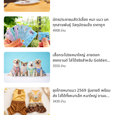
บัตรประชาชนสัตว์เลี้ยง หมา แมว นก
ทุกสายพันธุ์ วัสดุบัตรแข็ง ราคาถูก
4908 อ่าน
เสื้อกระโปรงหมาใหญ่ ลายดอก
สงกรานต์ ใส่ได้จริงสำหรับ Golden
Husky Labrador [อัปเดต 2026]
3550 อ่าน
ชุดไทยหมาแมว 2569 รุ่นขายดี พร้อม
ส่ง ใส่ได้ทั้งหมาเล็ก หมาใหญ่ งานแต่ง
สงกรานต์ ลอยกระทง
3430 อ่าน