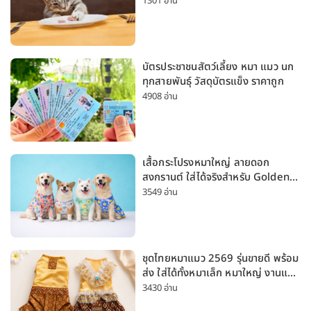
1301 อ่าน
บัตรประชาชนสัตว์เลี้ยง หมา แมว นก
ทุกสายพันธุ์ วัสดุบัตรแข็ง ราคาถูก
4908 อ่าน
เสื้อกระโปรงหมาใหญ่ ลายดอก
สงกรานต์ ใส่ได้จริงสำหรับ Golden
Husky Labrador [อัปเดต 2026]
3549 อ่าน
ชุดไทยหมาแมว 2569 รุ่นขายดี พร้อม
ส่ง ใส่ได้ทั้งหมาเล็ก หมาใหญ่ งานแต่ง
สงกรานต์ ลอยกระทง
3430 อ่าน