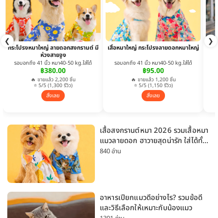
❮
❯
กระโปรงหมาใหญ่ ลายดอกสงกรานต์ มี
เสื้อหมาใหญ่ กระโปรงลายดอกหมาใหญ่
ห่วงสายจูง
รอบอกถึง 41 นิ้ว หมา40-50 kg.ใส่ได้
รอบอกถึง 41 นิ้ว หมา40-50 kg.ใส่ได้
฿380.00
฿95.00
🔥 ขายแล้ว 2,200 ชิ้น
🔥 ขายแล้ว 1,200 ชิ้น
⭐ 5/5 (1,300 รีวิว)
⭐ 5/5 (1,150 รีวิว)
สั่งเลย
สั่งเลย
เสื้อสงกรานต์หมา 2026 รวมเสื้อหมา
แมวลายดอก ฮาวายสุดน่ารัก ใส่ได้ทั้ง
หมาเล็กและหมาใหญ่
840 อ่าน
อาหารเปียกแมวดีอย่างไร? รวมข้อดี
และวิธีเลือกให้เหมาะกับน้องแมว