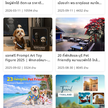
ใหญ่พักได้ ติดทะเล ราคาดี
เมืองเก่า พระธาตุช่อแฮ หมาใหญ่
อัปเดต 2569
พักได้ด้วย อัปเดต 2569
2026-03-11 | 10594 อ่าน
2025-09-11 | 4432 อ่าน
แจกฟรี Prompt Art Toy
20 ที่พักสังขละบุรี Pet
Figure 2025 | ฟิกเกอร์หมา–
Friendly หมาแมวพักได้ ใกล้
แมว–คนด้วย Google AI,
สะพานมอญ 2569
2025-09-02 | 3324 อ่าน
2025-08-30 | 8045 อ่าน
ChatGPT และ Gemini