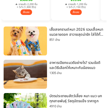
🔥 ขายแล้ว 2,200 ชิ้น
🔥 ขายแล้ว 1,200 ชิ้น
⭐ 5/5 (1,300 รีวิว)
⭐ 5/5 (1,150 รีวิว)
สั่งเลย
สั่งเลย
เสื้อสงกรานต์หมา 2026 รวมเสื้อหมา
แมวลายดอก ฮาวายสุดน่ารัก ใส่ได้ทั้ง
หมาเล็กและหมาใหญ่
851 อ่าน
อาหารเปียกแมวดีอย่างไร? รวมข้อดี
และวิธีเลือกให้เหมาะกับน้องแมว
1305 อ่าน
บัตรประชาชนสัตว์เลี้ยง หมา แมว นก
ทุกสายพันธุ์ วัสดุบัตรแข็ง ราคาถูก
4910 อ่าน