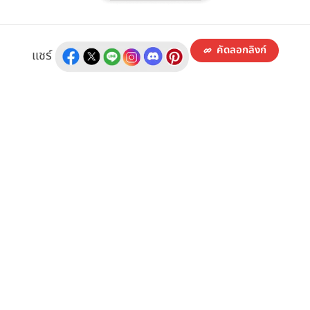
คัดลอกลิงก์
แชร์