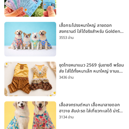
เสื้อกระโปรงหมาใหญ่ ลายดอก
สงกรานต์ ใส่ได้จริงสำหรับ Golden
Husky Labrador [อัปเดต 2026]
3553 อ่าน
ชุดไทยหมาแมว 2569 รุ่นขายดี พร้อม
ส่ง ใส่ได้ทั้งหมาเล็ก หมาใหญ่ งานแต่ง
สงกรานต์ ลอยกระทง
3436 อ่าน
เสื้อสงกรานต์หมา เสื้อหมาลายดอก
ฮาวาย สับปะรด ใส่เที่ยวทะเลได้ น่ารัก
ใส่ได้ทั้งหมาเล็กและหมาใหญ่
3134 อ่าน