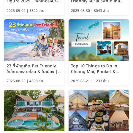
Figure 2025 | ฟิกเกอร์หมา–
Friendly หมาแมวพักได้ ใกล้
แมว–คนด้วย Google AI,
สะพานมอญ 2569
2025-09-02 | 3322 อ่าน
2025-08-30 | 8043 อ่าน
ChatGPT และ Gemini
23 ที่พักภูเก็ต Pet Friendly
Top 10 Things to Do in
ใกล้ทะเลหลายโซน & ในเมือง |
Chiang Mai, Phuket &
อัปเดต 2569 เริ่มหลักร้อย
Pattaya (Thailand Travel
2025-08-23 | 4508 อ่าน
2025-08-21 | 1233 อ่าน
Guide 2025)