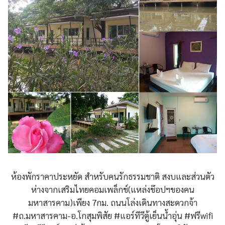
ห้องพักราคาประหยัด สำหรับคนรักธรรมชาติ สงบและส่วนตัว
ห่างจากเสริมไทยคอมเพล็กช์(แหล่งช๊อปฯของคน
มหาสารคาม)เพียง 7กม. ถนนโล่งเดินทางสะดวกจ้า
#ถ.มหาสารคาม-อ.โกสุมพิสัย #แอร์ทีวีตู้เย็นน้ำอุ่น #ฟรีwifi