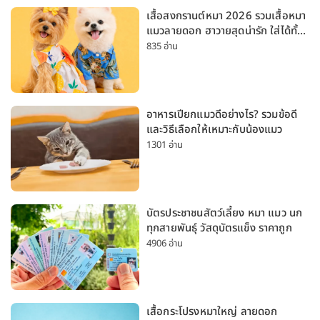
เสื้อสงกรานต์หมา 2026 รวมเสื้อหมา
แมวลายดอก ฮาวายสุดน่ารัก ใส่ได้ทั้ง
หมาเล็กและหมาใหญ่
835 อ่าน
อาหารเปียกแมวดีอย่างไร? รวมข้อดี
และวิธีเลือกให้เหมาะกับน้องแมว
1301 อ่าน
บัตรประชาชนสัตว์เลี้ยง หมา แมว นก
ทุกสายพันธุ์ วัสดุบัตรแข็ง ราคาถูก
4906 อ่าน
เสื้อกระโปรงหมาใหญ่ ลายดอก