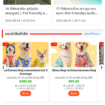
16 ที่พักเขาค้อ–ภูทับเบิก
17 ที่พักเกาะช้าง เกาะกูด เกาะ
เพชรบูรณ์ | Pet Friendly หมา
หมาก (Pet Friendly) หมาใหญ่
ใหญ่พักได้ อัพเดท 2569
พักได้ อัปเดต 2569
2025-08-04 | 6724 อ่าน
2025-08-04 | 2011 อ่าน
แนะนำสินค้าฮิต
ดูสินค้าทั้งหมด
ขายดี
ขายดี
ขายดี
❮
❯
กระโปรงหมาใหญ่ ลายดอกสงกรานต์ มี
เสื้อหมาใหญ่ กระโปรงลายดอกหมาใหญ่
ห่วงสายจูง
รอบอกถึง 41 นิ้ว หมา40-50 kg.ใส่ได้
รอบอกถึง 41 นิ้ว หมา40-50 kg.ใส่ได้
฿380.00
฿95.00
🔥 ขายแล้ว 2,200 ชิ้น
🔥 ขายแล้ว 1,200 ชิ้น
⭐ 5/5 (1,300 รีวิว)
⭐ 5/5 (1,150 รีวิว)
สั่งเลย
สั่งเลย