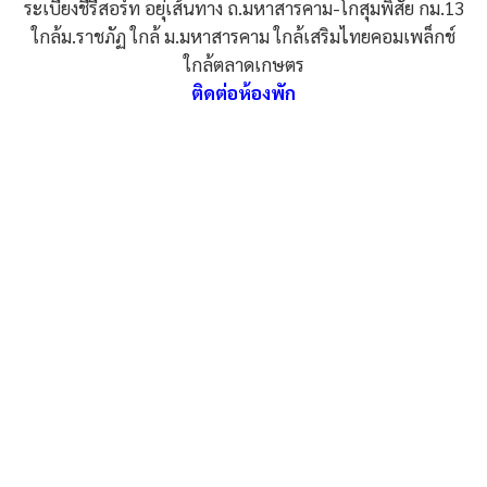
ระเบียงชีรีสอร์ท อยุ่เส้นทาง ถ.มหาสารคาม-โกสุมพิสัย กม.13
ใกล้ม.ราชภัฏ ใกล้ ม.มหาสารคาม ใกล้เสริมไทยคอมเพล็กช์
ใกล้ตลาดเกษตร
ติดต่อห้องพัก