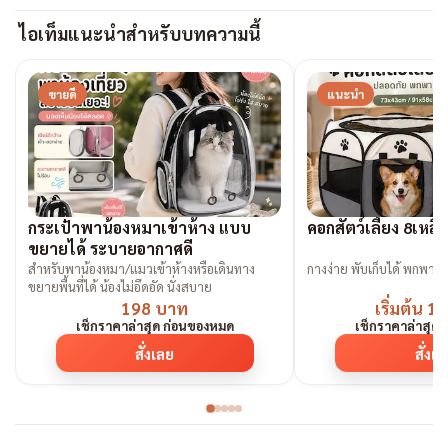
ไอเท็มแนะนำสำหรับบทความนี้
ขายดี
แนะนำ
กระเป๋าพาน้องหมาเข้าห้าง แบบ
คอกสัตว์เลี้ยง 8เหล
ขยายได้ ระบายอากาศดี
สำหรับพาน้องหมา/แมวเข้าห้างหรือเดินทาง
กางง่าย พับเก็
ขยายพื้นที่ได้ น้องไม่อึดอัด นั่งสบาย
198 บาท
เริ่มต้น 
เช็กราคาล่าสุด ก่อนของหมด
เช็กราคาล่าสุด
สั่งเลย
สั่งเ