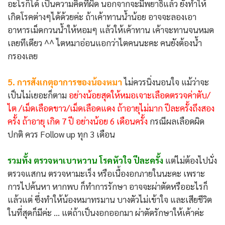
อะไรก็ได้ เป็นความคิดที่ผิด นอกจากจะมีพยาธิแล้ว ยังทำให้
เกิดโรคต่างๆได้ด้วยค่ะ ถ้าเค้าทานน้ำน้อย อาจจะลองเอา
อาหารเม็ดกวนน้ำให้หอมๆ แล้วให้เค้าทาน เค้าจะทานจนหมด
เลยทีเดียว ^^ ไตหมาอ่อนแอกว่าไตคนนะคะ คนยังต้องน้ำ
กรองเลย
5. การสังเกตุอาการของน้องหมา
ไม่ควรนิ่งนอนใจ แม้ว่าจะ
เป็นไม่เยอะก็ตาม
อย่างน้อยสุดให้หมอเจาะเลือดตรวจค่าตับ/
ไต /เม็ดเลือดขาว/เม็ดเลือดแดง ถ้าอายุไม่มาก ปีละครั้งถึงสอง
ครั้ง ถ้าอายุ เกิด 7 ปี อย่างน้อย 6 เดือนครั้ง
กรณีผลเลือดผิด
ปกติ ควร Follow up ทุก 3 เดือน
รวมทั้ง ตรวจหาเบาหวาน โรคหัวใจ ปีละครั้ง
แต่ไม่ต้องไปนั่ง
ตรวจแสกน ตรวจหามะเร็ง หรือเนื้องอกภายในนะคะ เพราะ
การไปค้นหา หากพบ ก็ทำการรักษา อาจจะผ่าตัดหรืออะไรก็
แล้วแต่ ซึ่งทำให้น้องหมาทรมาน บางตัวไม่เข้าใจ และเสียชีวิต
ในที่สุดก็มีค่ะ ... แต่ถ้าเป็นงอกออกมา ผ่าตัดรักษาให้เค้าค่ะ