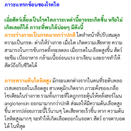
ภาวะแทรกซ้อนของโรคไต
เมื่อสัตว์เลี้ยงเป็นโรคไตภาวะเหล่านี้อาจจะเกิดขึ้น หรือไม่
เกิดเลยก็ได้ ภาวะที่พบได้บ่อยๆ มีดังนี้
ภาวะร่างกายเป็นกรดมากกว่าปกติ
ไตทำหน้าที่ปรับสมดุล
ความเป็นกรด- ด่างให้ร่างกาย เมื่อไต เกิดความเสียหาย ความ
สามารถในการขับกรดทิ้งจะลดลง เมื่อกรดในเลือดสูงขึ้น สัตว์
จะซึม เบื่ออาหาร กล้ามเนื้ออ่อนแรง อาเจียน และอาจทำให้
สัตว์ถึงกับชีวิตได้
ภาวะความดันโลหิตสูง
มักจะแตกต่างจากในคนที่ระดับคลอ
เรสเตอรอลในเลือดสูง สาเหตุมักเกิดจาก ภาวะคั่งของเกลือ
โซเดียมในร่างกาย รวมทั้งภาวะที่ไตถูกกระตุ้นให้หลั่งฮอร์โมน
angiotensin ออกมามากกว่าปกติ ส่งผลให้มีความดันเลือดสูง
ขึ้น หากปล่อยภาวะนี้ไว้นานๆ ไตเสียหายเร็วขึ้น หาก ความดัน
โลหิตสูงมากๆ จะทำให้เกิดเลือดออกในจอตา สัตว์ อาจตาบอด
ได้ ในที่สุด