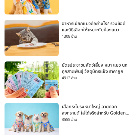
อาหารเปียกแมวดีอย่างไร? รวมข้อดี
และวิธีเลือกให้เหมาะกับน้องแมว
1308 อ่าน
บัตรประชาชนสัตว์เลี้ยง หมา แมว นก
ทุกสายพันธุ์ วัสดุบัตรแข็ง ราคาถูก
4912 อ่าน
เสื้อกระโปรงหมาใหญ่ ลายดอก
สงกรานต์ ใส่ได้จริงสำหรับ Golden
Husky Labrador [อัปเดต 2026]
3555 อ่าน