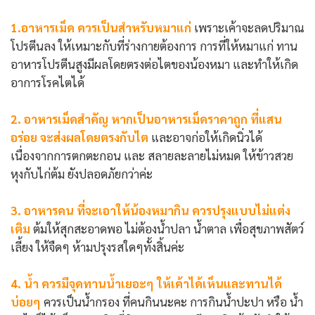
1.อาหารเม็ด ควรเป็นสำหรับหมาแก่
เพราะเค้าจะลดปริมาณ
โปรตีนลง ให้เหมาะกับที่ร่างกายต้องการ การที่ให้หมาแก่ ทาน
อาหารโปรตีนสูงมีผลโดยตรงต่อไตของน้องหมา และทำให้เกิด
อาการโรคไตได้
2. อาหารเม็ดสำคัญ หากเป็นอาหารเม็ดราคาถูก ที่แสน
อร่อย จะส่งผลโดยตรงกับไต
และอาจก่อให้เกิดนิ่วได้
เนื่องจากการตกตะกอน และ สลายละลายไม่หมด ให้ข้าวสวย
หุงกับไก่ต้ม ยังปลอดภัยกว่าค่ะ
3. อาหารคน ที่จะเอาให้น้องหมากิน ควรปรุงแบบไม่แต่ง
เติม
ต้มให้สุกสะอาดพอ ไม่ต้องน้ำปลา น้ำตาล เพื่อสุขภาพสัตว์
เลี้ยง ให้จืดๆ ห้ามปรุงรสใดๆทั้งสิ้นค่ะ
4. น้ำ ควรมีจุดทานน้ำเยอะๆ ให้เค้าได้เห็นและทานได้
บ่อยๆ
ควรเป็นน้ำกรอง ที่คนกินนะคะ การกินน้ำปะปา หรือ น้ำ