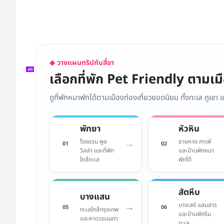
◆ วางแผนทริปกับสี่ขา
เลือกที่พัก Pet Friendly ตามเ
ดูที่พักหมาพักได้ตามเมืองท่องเที่ยวยอดนิยม ทั้งทะเล ภูเขา
พัทยา
หัวหิน
→
โรงแรม พูล
ชายหาด คาเฟ่
01
02
วิลล่า และที่พัก
และบ้านพักหมา
ใกล้ทะเล
พักได้
สัตหีบ
บางแสน
→
บางเสร่ แสมสาร
05
06
ทะเลใกล้กรุงเทพ
และบ้านพักริม
และหาดวอนนภา
ทะเล