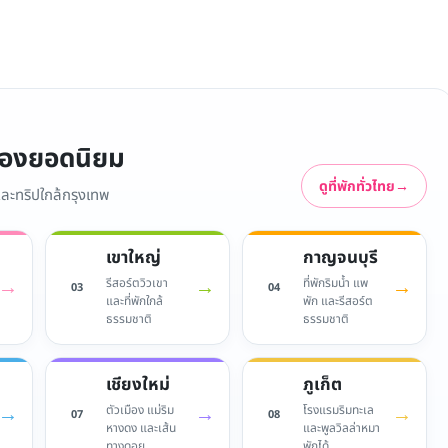
มืองยอดนิยม
ดูที่พักทั่วไทย
→
 และทริปใกล้กรุงเทพ
เขาใหญ่
กาญจนบุรี
→
→
→
รีสอร์ตวิวเขา
ที่พักริมน้ำ แพ
03
04
และที่พักใกล้
พัก และรีสอร์ต
ธรรมชาติ
ธรรมชาติ
เชียงใหม่
ภูเก็ต
→
→
→
ตัวเมือง แม่ริม
โรงแรมริมทะเล
07
08
หางดง และเส้น
และพูลวิลล่าหมา
ทางดอย
พักได้