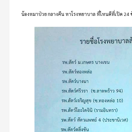
น้องหมาป่วย กลางคืน หาโรงพยาบาล ที่ไหนดีที่เปิด 24 ช