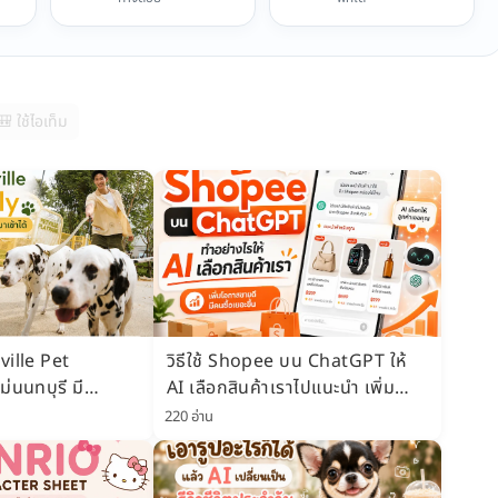
🎒 ใช้ไอเท็ม
ville Pet
วิธีใช้ Shopee บน ChatGPT ให้
ม่นนทบุรี มี
AI เลือกสินค้าเราไปแนะนำ เพิ่ม
rk น้องหมาเข้าได้
โอกาสขายดี มีคนซื้อเยอะขึ้น
220 อ่าน
69