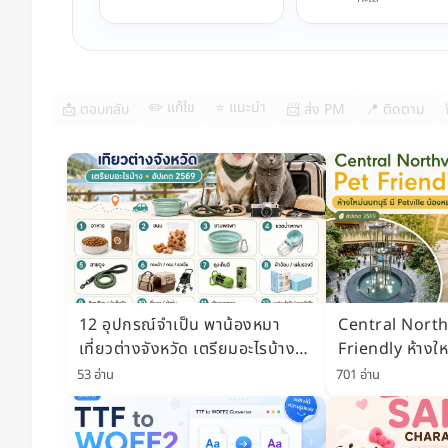
✏️ แก้ไข
⭐ แนะนำ
📩 ตอบกลับ
📨 ส่ง PM
📍 ติดตาม
12 อุปกรณ์จำเป็น พาน้องหมา
Central North
เที่ยวต่างจังหวัด เตรียมอะไรบ้าง
Friendly ห้างให
อัปเดต 2569
Petville Pet Pa
53 อ่าน
701 อ่าน
ไหม อัปเดต 25