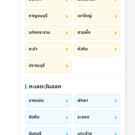
กาญจนบุรี
เขาใหญ่
แก่งกระจาน
สวนผึ้ง
ชะอำ
หัวหิน
ปราณบุรี
ทะเลตะวันออก
บางแสน
พัทยา
สัตหีบ
ระยอง
จันทบุรี
เกาะช้าง