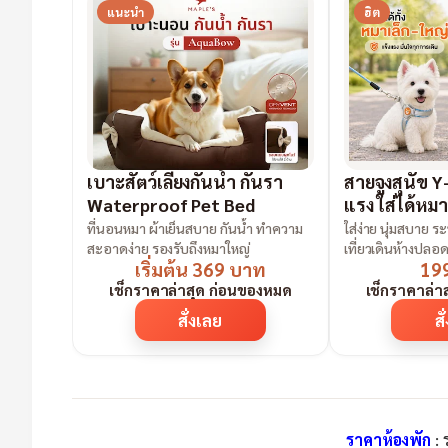
แนะนำ
ฮิต
เบาะสัตว์เลี้ยงกันน้ำ กันรา
สายจูงสุนัข Y
Waterproof Pet Bed
แรง ใส่ได้หมา
ที่นอนหมา ผ้าเย็นสบาย กันน้ำ ทำความ
ใส่ง่าย นุ่มสบาย 
สะอาดง่าย รองรับถึงหมาใหญ่
เที่ยวเดินห้างปลอด
เริ่มต้น 369 บาท
19
เช็กราคาล่าสุด ก่อนของหมด
เช็กราคาล่า
สั่งเลย
สั
ราคาห้องพัก
: 