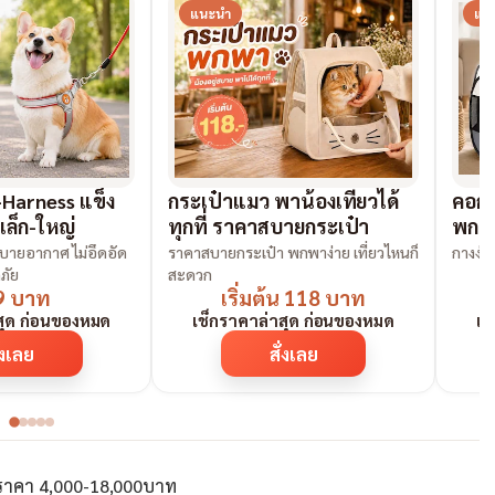
แนะนำ
แน
-Harness แข็ง
กระเป๋าแมว พาน้องเที่ยวได้
คอกสั
เล็ก-ใหญ่
ทุกที่ ราคาสบายกระเป๋า
พกพ
ระบายอากาศ ไม่อึดอัด
ราคาสบายกระเป๋า พกพาง่าย เที่ยวไหนก็
ภัย
สะดวก
9 บาท
เริ่มต้น 118 บาท
สุด ก่อนของหมด
เช็กราคาล่าสุด ก่อนของหมด
เช
่งเลย
สั่งเลย
ราคา 4,000-18,000บาท