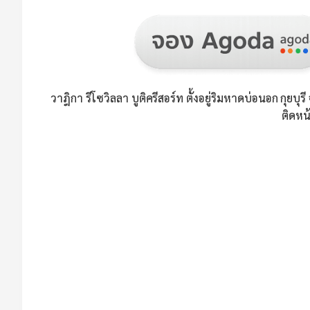
วาฎิกา รีโซวิลลา บูติครีสอร์ท ตั้งอยู่ริมหาดบ่อนอก กุยบุรี
ติดหน