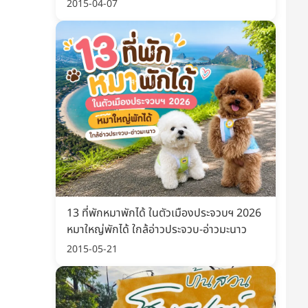
พิมพ์ อัปเดต 2569
2015-04-07
ะนำ
ฮิต
ตว์เลี้ยง 8เหลี่ยม ที่นอน
รถเข็นแฝด 2 กล่องนั่งสบาย
า
ไปไหนก็สะดวก
กางง่าย พับเก็บได้ พกพาไปไหนก็สะดวก
พับง่าย เข็นลื่น ไม่สะดุด เดินห้าง เดิน
เที่ยวได้ทุกที่
เริ่มต้น 159 บาท
3,590 บาท
็กราคาล่าสุด ก่อนของหมด
เช็กราคาล่าสุด ก่อนของหมด
13 ที่พักหมาพักได้ ในตัวเมืองประจวบฯ 2026
สั่งเลย
สั่งเลย
หมาใหญ่พักได้ ใกล้อ่าวประจวบ-อ่าวมะนาว
2015-05-21