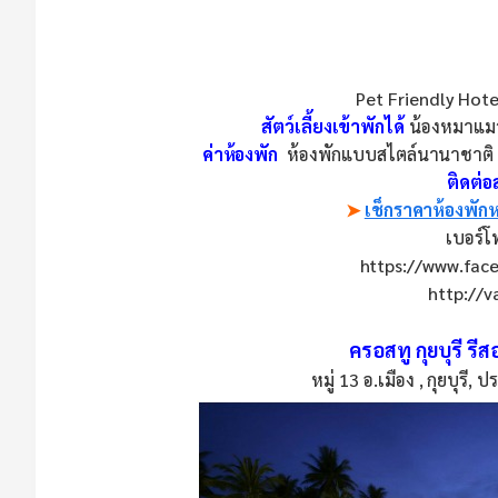
Pet Friendly Hote
สัตว์เลี้ยงเข้าพักได้
น้องหมาแมว
ค่าห้องพัก
ห้องพักแบบสไตล์นานาชาติ ห้
ติดต่
➤
เช็กราคาห้องพักห
เบอร์โ
https://www.face
http://v
ครอสทู กุยบุรี รี
หมู่ 13 อ.เมือง , กุยบุรี