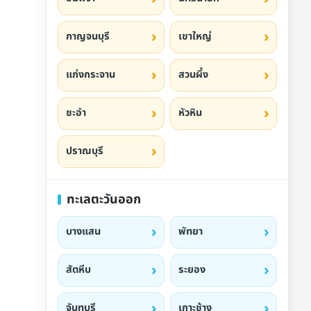
กาญจนบุรี
เขาใหญ่
แก่งกระจาน
สวนผึ้ง
ชะอำ
หัวหิน
ปราณบุรี
ทะเลตะวันออก
บางแสน
พัทยา
สัตหีบ
ระยอง
จันทบุรี
เกาะช้าง