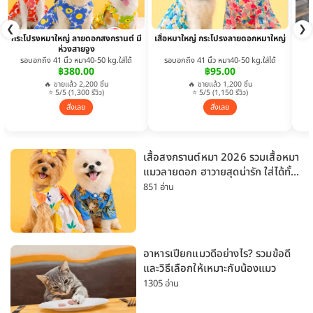
❮
❯
กระโปรงหมาใหญ่ ลายดอกสงกรานต์ มี
เสื้อหมาใหญ่ กระโปรงลายดอกหมาใหญ่
ห่วงสายจูง
รอบอกถึง 41 นิ้ว หมา40-50 kg.ใส่ได้
รอบอกถึง 41 นิ้ว หมา40-50 kg.ใส่ได้
฿380.00
฿95.00
🔥 ขายแล้ว 2,200 ชิ้น
🔥 ขายแล้ว 1,200 ชิ้น
⭐ 5/5 (1,300 รีวิว)
⭐ 5/5 (1,150 รีวิว)
สั่งเลย
สั่งเลย
เสื้อสงกรานต์หมา 2026 รวมเสื้อหมา
แมวลายดอก ฮาวายสุดน่ารัก ใส่ได้ทั้ง
หมาเล็กและหมาใหญ่
851 อ่าน
อาหารเปียกแมวดีอย่างไร? รวมข้อดี
และวิธีเลือกให้เหมาะกับน้องแมว
1305 อ่าน