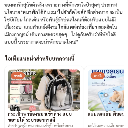
ของคนรักสุนัขตัวจริง เพราะทางที่พักเขาใจป๋าสุดๆ ประกาศ
นโยบาย
'หมาพักได้!'
แถม
'ไม่จำกัดไซส์!'
อีกต่างหาก จะเป็น
ไซบีเรียน โกลเด้น หรือพันธุ์ยักษ์แค่ไหนก็ต้อนรับแบบไม่มี
เกี่ยงงอน แถมทำเลยังดีงาม
ใกล้แหล่งท่องเที่ยว
ยอดฮิตใน
เมืองกาญจน์ เดินทางสะดวกสุดๆ... ไปดูกันครับว่าที่พักใจดี
แบบนี้ บรรยากาศจะน่าพักขนาดไหน!"
ไอเท็มแนะนำสำหรับบทความนี้
ขายดี
ขายดี
กระเป๋าพาน้องหมาเข้าห้าง แบบ
แผ่นเจลเย็น ที่นอนเ
ขยายได้ ระบายอากาศดี
สำหรับพาน้องหมา/แมวเข้าห้างหรือเดินทาง
พกไว้ ลดความเสี่ยงอาการ