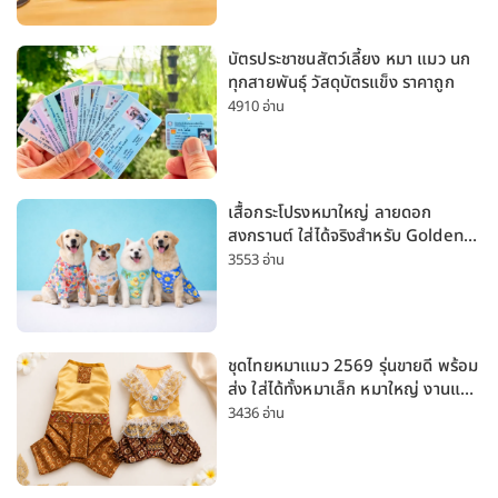
บัตรประชาชนสัตว์เลี้ยง หมา แมว นก
ทุกสายพันธุ์ วัสดุบัตรแข็ง ราคาถูก
4910 อ่าน
เสื้อกระโปรงหมาใหญ่ ลายดอก
สงกรานต์ ใส่ได้จริงสำหรับ Golden
Husky Labrador [อัปเดต 2026]
3553 อ่าน
ชุดไทยหมาแมว 2569 รุ่นขายดี พร้อม
ส่ง ใส่ได้ทั้งหมาเล็ก หมาใหญ่ งานแต่ง
สงกรานต์ ลอยกระทง
3436 อ่าน