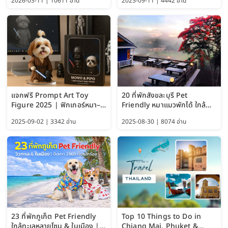
2026-03-11 | 10611 อ่าน
2025-09-11 | 4442 อ่าน
แจกฟรี Prompt Art Toy
20 ที่พักสังขละบุรี Pet
Figure 2025 | ฟิกเกอร์หมา–
Friendly หมาแมวพักได้ ใกล้
แมว–คนด้วย Google AI,
สะพานมอญ 2569
2025-09-02 | 3342 อ่าน
2025-08-30 | 8074 อ่าน
ChatGPT และ Gemini
23 ที่พักภูเก็ต Pet Friendly
Top 10 Things to Do in
ใกล้ทะเลหลายโซน & ในเมือง |
Chiang Mai, Phuket &