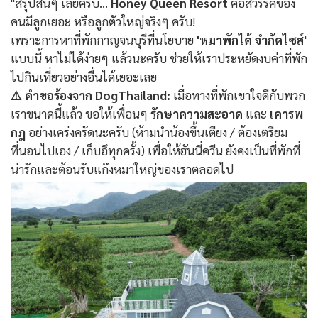
"สรุปสั้นๆ เลยครับ...
Honey Queen Resort
คือสวรรค์ของ
คนมีลูกเยอะ หรือลูกตัวใหญ่จริงๆ ครับ!
เพราะการหาที่พักกาญจนบุรีที่นโยบาย
'หมาพักได้ จำกัดไซส์'
แบบนี้ หาไม่ได้ง่ายๆ แล้วนะครับ ช่วยให้เราประหยัดงบค่าที่พัก
ไปกินเที่ยวอย่างอื่นได้เยอะเลย
⚠️ คำขอร้องจาก DogThailand:
เมื่อทางที่พักเขาใจดีกับพวก
เราขนาดนี้แล้ว ขอให้เพื่อนๆ
รักษาความสะอาด
และ
เคารพ
กฎ
อย่างเคร่งครัดนะครับ (ห้ามนำน้องขึ้นเตียง / ต้องเตรียม
ที่นอนไปเอง / เก็บอึทุกครั้ง) เพื่อให้ฮันนี่ควีน ยังคงเป็นที่พักที่
น่ารักและต้อนรับแก๊งหมาใหญ่ของเราตลอดไป