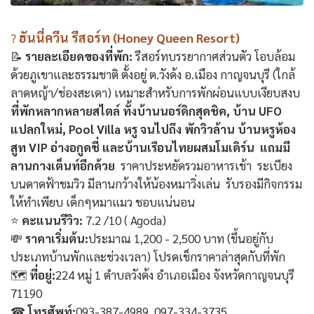
?
ฮันนี่ควีน รีสอร์ท (Honey Queen Resort)
📝
รายละเอียดของที่พัก:
รีสอร์ทบรรยากาศส่วนตัว โอบล้อม
ด้วยภูเขาและธรรมชาติ ตั้งอยู่ ต.วังด้ง อ.เมือง กาญจนบุรี (ใกล้
ลาดหญ้า/ช่องสะเดา) เหมาะสำหรับการพักผ่อนแบบเงียบสงบ
ที่พักหลากหลายสไตล์ ทั้งบ้านนอร์ดิกสุดชิค, บ้าน UFO
แปลกใหม่, Pool Villa หรู จนไปถึง พักวิวล้าน บ้านหรูห้อง
สูท VIP อ่างอกูดชี่ และบ้านเรือนไทยผสมโมเดิร์น แถมมี
ลานกางเต็นท์อีกด้วย
ราคาประหยัดรวมอาหารเช้า ระเบียง
บนดาดฟ้าชมวิว มีลานกว้างให้น้องหมาวิ่งเล่น รับรองมีกิจกรรม
ให้ทำเพียบ เด็กๆหมาแมว ชอบแน่นอน
⭐
คะแนนรีวิว:
7.2 /10 ( Agoda)
💸
ราคาเริ่มต้น:
ประมาณ 1,200 - 2,500 บาท (ขึ้นอยู่กับ
ประเภทบ้านพักและช่วงเวลา) โปรดเช็กราคาล่าสุดกับที่พัก
🗺
ที่อยู่:
224 หมู่ 1 ตำบลวังด้ง อำเภอเมือง จังหวัดกาญจนบุรี
71190
☎
โทรศัพท์:
093-387-4989, 097-334-3735