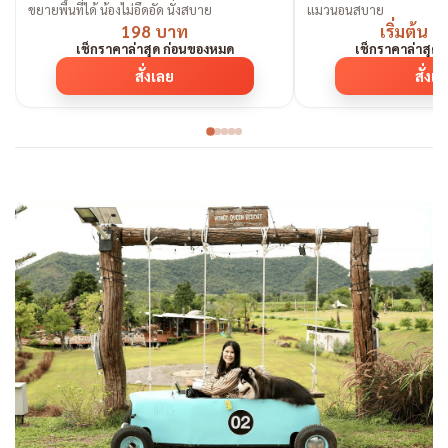
ขยายพื้นที่ได้ น้องไม่อึดอัด นั่งสบาย
แมวนอนสบาย
198 บาท
เริ่มต้น 
เช็กราคาล่าสุด ก่อนของหมด
เช็กราคาล่าสุด
สั่งเลย
สั่งเ