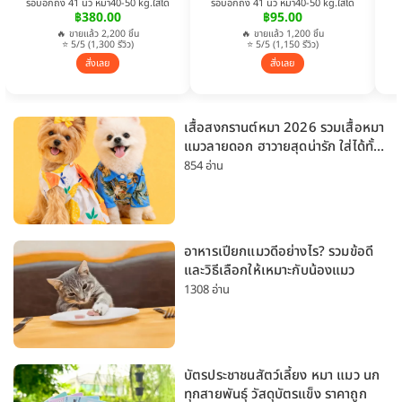
รอบอกถึง 41 นิ้ว หมา40-50 kg.ใส่ได้
รอบอกถึง 41 นิ้ว หมา40-50 kg.ใส่ได้
฿380.00
฿95.00
🔥 ขายแล้ว 2,200 ชิ้น
🔥 ขายแล้ว 1,200 ชิ้น
⭐ 5/5 (1,300 รีวิว)
⭐ 5/5 (1,150 รีวิว)
สั่งเลย
สั่งเลย
เสื้อสงกรานต์หมา 2026 รวมเสื้อหมา
แมวลายดอก ฮาวายสุดน่ารัก ใส่ได้ทั้ง
หมาเล็กและหมาใหญ่
854 อ่าน
อาหารเปียกแมวดีอย่างไร? รวมข้อดี
และวิธีเลือกให้เหมาะกับน้องแมว
1308 อ่าน
บัตรประชาชนสัตว์เลี้ยง หมา แมว นก
ทุกสายพันธุ์ วัสดุบัตรแข็ง ราคาถูก