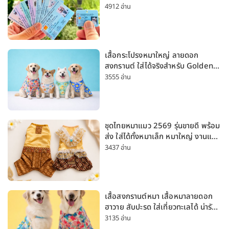
4912 อ่าน
เสื้อกระโปรงหมาใหญ่ ลายดอก
สงกรานต์ ใส่ได้จริงสำหรับ Golden
Husky Labrador [อัปเดต 2026]
3555 อ่าน
ชุดไทยหมาแมว 2569 รุ่นขายดี พร้อม
ส่ง ใส่ได้ทั้งหมาเล็ก หมาใหญ่ งานแต่ง
สงกรานต์ ลอยกระทง
3437 อ่าน
เสื้อสงกรานต์หมา เสื้อหมาลายดอก
ฮาวาย สับปะรด ใส่เที่ยวทะเลได้ น่ารัก
ใส่ได้ทั้งหมาเล็กและหมาใหญ่
3135 อ่าน