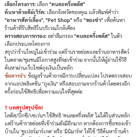
เลือกโครงการ:
เลือก
"คนละครึ่งพลัส"
ค้นหาด้วยคีย์เวิร์ด:
เลือกจังหวัดของคุณ แล้วพิมพ์คำว่า
"อาหารสัตว์เลี้ยง"
,
"Pet Shop"
หรือ
"ของชำ"
เพื่อค้นหา
ร้านค้าที่รับสิทธิในบริเวณใกล้เคียง
ตรวจสอบการกรอง:
อย่าลืมกรอง
"คนละครึ่งพลัส"
ในตัว
เลือกประเภทโครงการ
สรุปว่าร้านใหญ่ไม่เข้าร่วม แต่ร้านรายย่อยและร้านอาหารสัตว์
ในตลาด/ชุมชนมีโอกาสสูงที่จะเข้าร่วม จากนั้นให้ผู้อ่านใช้วิธี
ค้นหาผ่านเว็บไซต์ถุงเงินเป็นหลัก
ข้อควรจำ:
ข้อมูลร้านค้าอาจมีการเปลี่ยนแปลง โปรดตรวจสอบ
จากแอปพลิเคชัน "ถุงเงิน" หรือสอบถามจากร้านค้าโดยตรงอีก
ครั้งก่อนใช้สิทธิเพื่อความแน่ใจที่สุดค่ะ
? บทสรุป
สรุปชัด!
โลตัส/บิ๊กซี/เซเว่นฯ ใช้สิทธิ 'คนละครึ่งพลัส' ไม่ได้ในส่วนหลัก
แต่ร้านค้ารายย่อยที่เข้าร่วมยังมีอีกมาก หากต้องการซื้อของเข้า
บ้านใน 'ซูเปอร์มาร์เกต' หรือ 'มินิมาร์ท' ให้ใช้ 'วิธีค้นหาร้านค้า