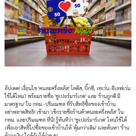
อัปเดต! เงื่อนไข 'คนละครึ่งพลัส' โลตัส, บิ๊กซี, เซเว่น-อีเลฟเว่น
ใช้ได้ไหม? พร้อมรายชื่อ 'ซูเปอร์มาร์เกต' และ 'ร้านถูกดี มี
มาตรฐาน' ใน กทม.-ปริมณฑล ที่รับสิทธิซื้อของเข้าบ้าน
อย่าพลาดสิทธิ! เข้ามา 'เช็กรายชื่อร้านค้าคนละครึ่งพลัส' ใน
กทม. และปริมณฑล ที่นี่! รู้ทันทีว่า 'ซูเปอร์มาร์เกต' ไหนใช้ได้
เพื่อเอาสิทธิ์ไปซื้อของเข้าบ้านให้ 'คุ้มกว่าเดิม' และค้นหา 'ร้าน
ค้าถุงเงิน' ใกล้ฉันได้ง่าย ๆ!