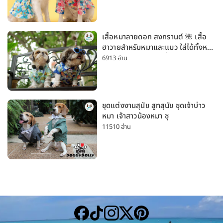
เสื้อหมาลายดอก สงกรานต์ 🌺 เสื้อ
ฮาวายสำหรับหมาและแมว ใส่ได้ทั้งหมา
เล็กและหมาใหญ่ ใส่เที่ยวทะเลน่ารัก
6913 อ่าน
มาก
ชุดแต่งงานสุนัข สูทสุนัข ชุดเจ้าบ่าว
หมา เจ้าสาวน้องหมา ชุ
11510 อ่าน