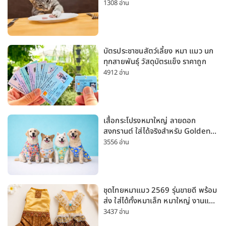
1308 อ่าน
บัตรประชาชนสัตว์เลี้ยง หมา แมว นก
ทุกสายพันธุ์ วัสดุบัตรแข็ง ราคาถูก
4912 อ่าน
เสื้อกระโปรงหมาใหญ่ ลายดอก
สงกรานต์ ใส่ได้จริงสำหรับ Golden
Husky Labrador [อัปเดต 2026]
3556 อ่าน
ชุดไทยหมาแมว 2569 รุ่นขายดี พร้อม
ส่ง ใส่ได้ทั้งหมาเล็ก หมาใหญ่ งานแต่ง
สงกรานต์ ลอยกระทง
3437 อ่าน