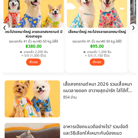
❮
❯
กระโปรงหมาใหญ่ ลายดอกสงกรานต์ มี
เสื้อหมาใหญ่ กระโปรงลายดอกหมาใหญ่
ห่วงสายจูง
รอบอกถึง 41 นิ้ว หมา40-50 kg.ใส่ได้
รอบอกถึง 41 นิ้ว หมา40-50 kg.ใส่ได้
฿380.00
฿95.00
🔥 ขายแล้ว 2,200 ชิ้น
🔥 ขายแล้ว 1,200 ชิ้น
⭐ 5/5 (1,300 รีวิว)
⭐ 5/5 (1,150 รีวิว)
สั่งเลย
สั่งเลย
เสื้อสงกรานต์หมา 2026 รวมเสื้อหมา
แมวลายดอก ฮาวายสุดน่ารัก ใส่ได้ทั้ง
หมาเล็กและหมาใหญ่
854 อ่าน
อาหารเปียกแมวดีอย่างไร? รวมข้อดี
และวิธีเลือกให้เหมาะกับน้องแมว