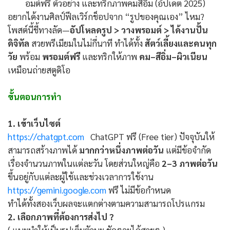
อมต์ฟรี ตัวอย่าง และทริกภาพคมสีอิ่ม (อัปเดต 2025)
อยากได้งานศิลป์ฟีลเวิร์กช็อปจาก “รูปของคุณเอง” ไหม?
โพสต์นี้ชี้ทางลัด—
อัปโหลดรูป > วางพรอมต์ > ได้งานปั้น
ดิจิทัล
สวยพรีเมียมในไม่กี่นาที ทำได้ทั้ง
สัตว์เลี้ยงและคนทุก
วัย
พร้อม
พรอมต์ฟรี
และทริกให้ภาพ
คม–สีอิ่ม–ผิวเนียน
เหมือนถ่ายสตูดิโอ
ขั้นตอนการทำ
1. เข้าเว็บไซต์
https://chatgpt.com
ChatGPT ฟรี (Free tier) ปัจจุบันให้
สามารถสร้างภาพได้
มากกว่าหนึ่งภาพต่อวัน
แต่มีข้อจำกัด
เรื่องจำนวนภาพในแต่ละวัน โดยส่วนใหญ่คือ
2–3 ภาพต่อวัน
ขึ้นอยู่กับแต่ละผู้ใช้และช่วงเวลาการใช้งาน
https://gemini.google.com
ฟรี ไม่มีข้อกำหนด
ทำได้ทั้งสองเว็บผลจะแตกต่างตามความสามารถโปรแกรม
2. เลือกภาพที่ต้องการส่งไป ?
( แนะนำให้เป็นรูปเต็มตัวนะ ชัดๆจะได้สวยๆ )