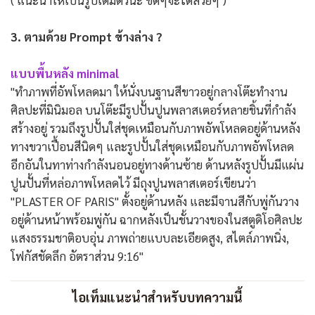
3. ตามด้วย Prompt ข้างล่าง ?
แบบพื้นหลัง minimal
"ทำภาพที่อัพโหลดมา ให้นั่งบนฐานสีขาวอยู่กลางโต๊ะทำงาน
ศิลปะที่มินิมอล บนโต๊ะมีรูปปั้นปูนพลาสเตอร์หลายชิ้นที่กำลัง
สร้างอยู่ รวมถึงรูปปั้นใส่ชุดเหมือนกับภาพอัพโหลดอยู่ด้านหลัง
ทางขวาเปื้อนสีนิดๆ และรูปปั้นใส่ชุดเหมือนกับภาพอัพโหลด
อีกอันในทาท่างกำลังนอนอยู่ทางด้านซ้าย ด้านหลังรูปปั้นมีแผ่น
ปูนปั้นที่หล่อภาพโหลดไว้ มีถุงปูนพลาสเตอร์เขียนว่า
"PLASTER OF PARIS" ตั้งอยู่ด้านหลัง และมีจานสีกับพู่กันวาง
อยู่ด้านหน้าพร้อมพู่กัน ฉากหลังเป็นชั้นวางของในสตูดิโอศิลปะ
แสงธรรมชาติอบอุ่น ภาพถ่ายแบบละเอียดสูง, สไตล์ภาพนิ่ง,
โฟกัสชัดลึก อัตราส่วน 9:16"
ไอเท็มแนะนำสำหรับบทความนี้