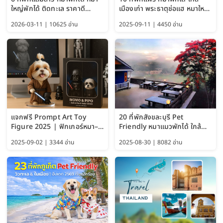
ใหญ่พักได้ ติดทะเล ราคาดี
เมืองเก่า พระธาตุช่อแฮ หมาใหญ่
อัปเดต 2569
พักได้ด้วย อัปเดต 2569
2026-03-11 | 10625 อ่าน
2025-09-11 | 4450 อ่าน
แจกฟรี Prompt Art Toy
20 ที่พักสังขละบุรี Pet
Figure 2025 | ฟิกเกอร์หมา–
Friendly หมาแมวพักได้ ใกล้
แมว–คนด้วย Google AI,
สะพานมอญ 2569
2025-09-02 | 3344 อ่าน
2025-08-30 | 8082 อ่าน
ChatGPT และ Gemini