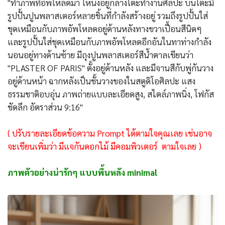
"ทำภาพที่อัพโหลดมา ให้นั่งอยู่กลางโต๊ะทำงานศิลปะ บนโต๊ะมี
รูปปั้นปูนพลาสเตอร์หลายชิ้นที่กำลังสร้างอยู่ รวมถึงรูปปั้นใส่
ชุดเหมือนกับภาพอัพโหลดอยู่ด้านหลังทางขวาเปื้อนสีนิดๆ
และรูปปั้นใส่ชุดเหมือนกับภาพอัพโหลดอีกอันในทาท่างกำลัง
นอนอยู่ทางด้านซ้าย มีถุงปูนพลาสเตอร์สีน้ำตาลเขียนว่า
"PLASTER OF PARIS" ตั้งอยู่ด้านหลัง และมีจานสีกับพู่กันวาง
อยู่ด้านหน้า ฉากหลังเป็นชั้นวางของในสตูดิโอศิลปะ แสง
ธรรมชาติอบอุ่น ภาพถ่ายแบบละเอียดสูง, สไตล์ภาพนิ่ง, โฟกัส
ชัดลึก อัตราส่วน 9:16"
( ปรับรายละเอียดข้อความ Prompt ได้ตามใจคุณเลย เช่นอาจ
จะเขียนเพิ่มว่า มีแจกันดอกไม้ มีคอมพิวเตอร์ ตามใจเลย )
ภาพตัวอย่างน่ารักๆ แบบพื้นหลัง minimal