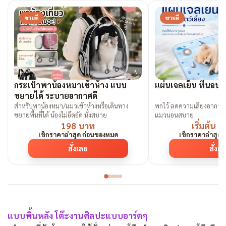
ขายดี
ขายดี
กระเป๋าพาน้องหมาเข้าห้าง แบบ
แผ่นเจลเย็น ที่นอนเ
ขยายได้ ระบายอากาศดี
สำหรับพาน้องหมา/แมวเข้าห้างหรือเดินทาง
พกไว้ ลดความเสี่ยงอาการ
ขยายพื้นที่ได้ น้องไม่อึดอัด นั่งสบาย
แมวนอนสบาย
198 บาท
เริ่มต้น 
เช็กราคาล่าสุด ก่อนของหมด
เช็กราคาล่าสุด
สั่งเลย
สั่งเ
แบบพื้นหลัง โต๊ะงานศิลปะแบบอาร์ตๆ