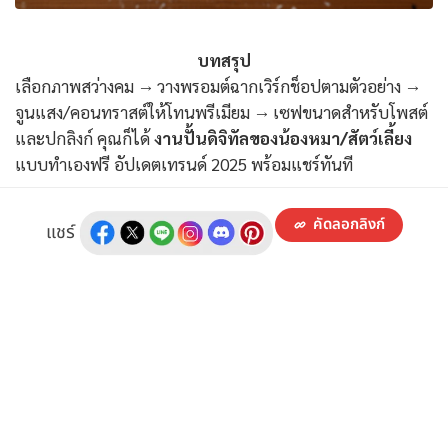
บทสรุป
เลือกภาพสว่างคม → วางพรอมต์ฉากเวิร์กช็อปตามตัวอย่าง →
จูนแสง/คอนทราสต์ให้โทนพรีเมียม → เซฟขนาดสำหรับโพสต์
และปกลิงก์ คุณก็ได้
งานปั้นดิจิทัลของน้องหมา/สัตว์เลี้ยง
แบบทำเองฟรี อัปเดตเทรนด์ 2025 พร้อมแชร์ทันที
คัดลอกลิงก์
แชร์