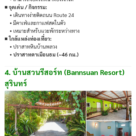
■ จุดเด่น / กิจกรรม:
• เดินทางง่ายติดถนน Route 24
• มีคาเฟ่และกาแฟสดในตัว
• เหมาะสำหรับแวะพักระหว่างทาง
■ ใกล้แหล่งท่องเที่ยว:
• ปราสาทหินบ้านพลวง
•
ปราสาทตาเมือนธม (~46 กม.)
4. บ้านสวนรีสอร์ท (Bannsuan Resort)
สุรินทร์