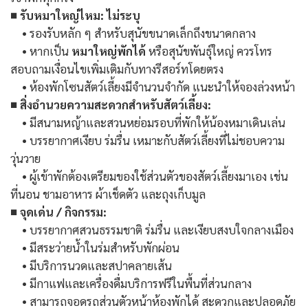
■ รับหมาใหญ่ไหม: ไม่ระบุ
• รองรับหลัก ๆ สำหรับสุนัขขนาดเล็กถึงขนาดกลาง
• หากเป็น
หมาใหญ่พักได้
หรือสุนัขพันธุ์ใหญ่ ควรโทร
สอบถามเงื่อนไขเพิ่มเติมกับทางรีสอร์ทโดยตรง
• ห้องพักโซนสัตว์เลี้ยงมีจำนวนจำกัด แนะนำให้จองล่วงหน้า
■ สิ่งอำนวยความสะดวกสำหรับสัตว์เลี้ยง:
• มีสนามหญ้าและสวนหย่อมรอบที่พักให้น้องหมาเดินเล่น
• บรรยากาศเงียบ ร่มรื่น เหมาะกับสัตว์เลี้ยงที่ไม่ชอบความ
วุ่นวาย
• ผู้เข้าพักต้องเตรียมของใช้ส่วนตัวของสัตว์เลี้ยงมาเอง เช่น
ที่นอน ชามอาหาร ผ้าเช็ดตัว และถุงเก็บมูล
■ จุดเด่น / กิจกรรม:
• บรรยากาศสวนธรรมชาติ ร่มรื่น และเงียบสงบใจกลางเมือง
• มีสระว่ายน้ำในร่มสำหรับพักผ่อน
• มีบริการนวดและสปาคลายเส้น
• มีกาแฟและเครื่องดื่มบริการฟรีในพื้นที่ส่วนกลาง
• สามารถจอดรถส่วนตัวหน้าห้องพักได้ สะดวกและปลอดภัย