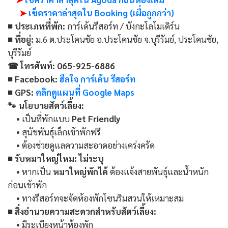
➤
เช็คราคาล่าสุดใน Booking (เผื่อถูกกว่า)
■ ประเภทที่พัก:
การ์เด้นรีสอร์ท / บังกะโลโมเดิร์น
■ ที่อยู่:
ม.6 ต.ประโคนชัย อ.ประโคนชัย จ.บุรีรัมย์, ประโคนชัย,
บุรีรัมย์
☎ โทรศัพท์: 065-925-6886
■ Facebook:
ฮีลใจ การ์เด้น รีสอร์ท
■ GPS:
คลิกดูแผนที่ Google Maps
🐾 นโยบายสัตว์เลี้ยง:
• เป็นที่พักแบบ
Pet Friendly
• สุนัขพันธุ์เล็กเข้าพักฟรี
• ต้องช่วยดูแลความสะอาดอย่างเคร่งครัด
■ รับหมาใหญ่ไหม:
ไม่ระบุ
• หากเป็น
หมาใหญ่พักได้
ต้องแจ้งสายพันธุ์และน้ำหนัก
ก่อนเข้าพัก
• ทางรีสอร์ทจะจัดห้องพักโซนริมสวนให้เหมาะสม
■ สิ่งอำนวยความสะดวกสำหรับสัตว์เลี้ยง:
• มีระเบียงหน้าห้องพัก