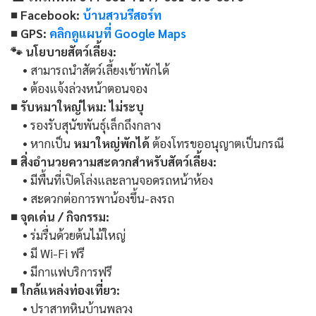
■ Facebook:
บ้านสวนรีสอร์ท
■ GPS:
คลิกดูแผนที่ Google Maps
🐾 นโยบายสัตว์เลี้ยง:
• สามารถนำสัตว์เลี้ยงเข้าพักได้
• ต้องแจ้งล่วงหน้าตอนจอง
■ รับหมาใหญ่ไหม:
ไม่ระบุ
• รองรับสุนัขพันธุ์เล็กถึงกลาง
• หากเป็น
หมาใหญ่พักได้
ต้องโทรขออนุญาตเป็นกรณี
■ สิ่งอำนวยความสะดวกสำหรับสัตว์เลี้ยง:
• มีพื้นที่เปิดโล่งและลานจอดรถหน้าห้อง
• สะดวกต่อการพาน้องขึ้น-ลงรถ
■ จุดเด่น / กิจกรรม:
• ร่มรื่นด้วยต้นไม้ใหญ่
• มี Wi-Fi ฟรี
• มีกาแฟบริการฟรี
■ ใกล้แหล่งท่องเที่ยว:
• ปราสาทหินบ้านพลวง