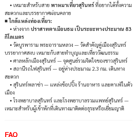
• เหมาะสำหรับสาย
พาหมาเที่ยวสุรินทร์
ที่อยากได้ทั้งความ
สะดวกและบรรยากาศผ่อนคลาย
■ ใกล้แหล่งท่องเที่ยว:
• ห่างจาก
ปราสาทตาเมือนธม เป็นระยะทางประมาณ 83
กิโลเมตร
• วัดบูรพาราม พระอารามหลวง — วัดสำคัญคู่เมืองสุรินทร์
บรรยากาศสงบ เหมาะกับสายทำบุญและเที่ยววัฒนธรรม
• ศาลหลักเมืองสุรินทร์ — จุดศูนย์รวมจิตใจของชาวสุรินทร์
• สถานีรถไฟสุรินทร์ — อยู่ห่างประมาณ 2.3 กม. เดินทาง
สะดวก
• สุรินทร์พลาซ่า — แหล่งช้อปปิ้ง ร้านอาหาร และคาเฟ่ในตัว
เมือง
• โรงพยาบาลสุรินทร์ และโรงพยาบาลรวมแพทย์สุรินทร์ —
เหมาะสำหรับผู้เข้าพักที่เดินทางมาติดต่อธุระหรือเยี่ยมญาติ
FAQ