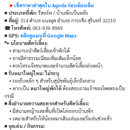
➤
เช็คราคาล่าสุดใน Agoda ก่อนห้องเต็ม
■ ประเภทที่พัก:
รีสอร์ท / บ้านพักเป็นหลัง
■ ที่อยู่:
314 ตำบล แนงมุด อำเภอ กาบเชิง สุรินทร์ 32210
☎ โทรศัพท์:
063-939-8969
■ GPS:
คลิกดูแผนที่ Google Maps
🐾 นโยบายสัตว์เลี้ยง:
• สามารถนำสัตว์เลี้ยงเข้าพักได้
• อาจมีค่าธรรมเนียมเพิ่มเติมเล็กน้อย
• ควรโทรแจ้งขนาดและจำนวนสัตว์เลี้ยงล่วงหน้า
■ รับหมาใหญ่ไหม:
ไม่ระบุ
• รองรับหลัก ๆ สำหรับสุนัขพันธุ์เล็กถึงกลาง
• หากเป็น
หมาใหญ่พักได้
ต้องสอบถามเจ้าของโดยตรงเป็น
กรณี
■ สิ่งอำนวยความสะดวกสำหรับสัตว์เลี้ยง:
• มีสนามหญ้าและพื้นที่เปิดโล่งรอบบ้านพัก
• เหมาะสำหรับให้น้องหมาเดินเล่นและวิ่งเล่นช่วงเช้า
■ จุดเด่น / กิจกรรม: