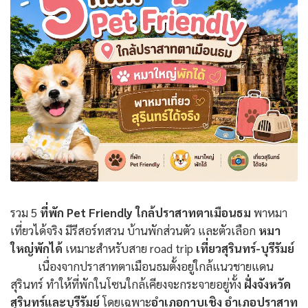
รวม 5
ที่พัก Pet Friendly ใกล้ปราสาทตาเมือนธม
พาหมา
เที่ยวได้จริง มีรีสอร์ทสวน บ้านพักส่วนตัว และตัวเลือก
หมา
ใหญ่พักได้
เหมาะสำหรับสาย road trip
เที่ยวสุรินทร์-บุรีรัมย์
เนื่องจากปราสาทตาเมือนธมตั้งอยู่ใกล้แนวชายแดน
สุรินทร์ ทำให้ที่พักในโซนใกล้เคียงจะกระจายอยู่ทั้ง
ฝั่งจังหวัด
สุรินทร์และบุรีรัมย์
โดยเฉพาะ
อำเภอกาบเชิง อำเภอปราสาท