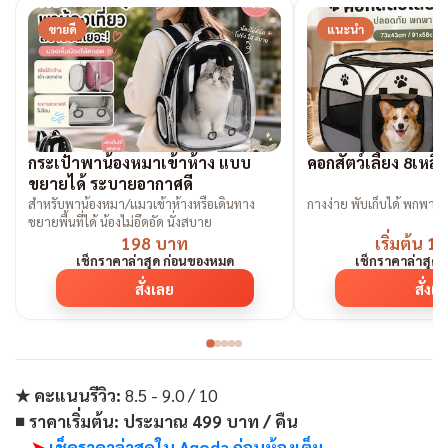
ขายดี
แนะนำ
กระเป๋าพาน้องหมาเข้าห้าง แบบ
คอกสัตว์เลี้ยง 8เหล
ขยายได้ ระบายอากาศดี
สำหรับพาน้องหมา/แมวเข้าห้างหรือเดินทาง
กางง่าย พับเก็
ขยายพื้นที่ได้ น้องไม่อึดอัด นั่งสบาย
198 บาท
เริ่มต้น 
เช็กราคาล่าสุด ก่อนของหมด
เช็กราคาล่าสุด
สั่งเลย
สั่งเ
★ คะแนนรีวิว:
8.5 - 9.0 / 10
■ ราคาเริ่มต้น:
ประมาณ 499 บาท / คืน
➤
เช็คราคาล่าสุดใน Agoda ก่อนห้องเต็ม