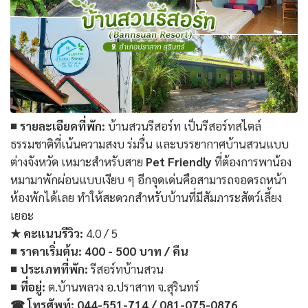
■ รายละเอียดที่พัก:
บ้านสวนรีสอร์ท เป็นรีสอร์ทสไตล์
ธรรมชาติที่เน้นความสงบ ร่มรื่น และบรรยากาศบ้านสวนแบบ
ต่างจังหวัด เหมาะสำหรับสาย
Pet Friendly
ที่ต้องการพาน้อง
หมามาพักผ่อนแบบเงียบ ๆ อีกจุดเด่นคือสามารถจอดรถหน้า
ห้องพักได้เลย ทำให้สะดวกสำหรับบ้านที่มีสัมภาระสัตว์เลี้ยง
เยอะ
★ คะแนนรีวิว:
4.0 / 5
■ ราคาเริ่มต้น:
400 - 500 บาท / คืน
■ ประเภทที่พัก:
รีสอร์ทบ้านสวน
■ ที่อยู่:
ต.บ้านพลวง อ.ปราสาท จ.สุรินทร์
☎ โทรศัพท์: 044-551-714 / 081-075-0876