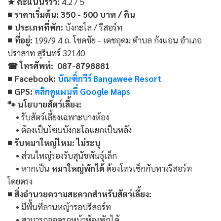
★ คะแนนรีวิว:
4.2 / 5
■ ราคาเริ่มต้น:
350 - 500 บาท / คืน
■ ประเภทที่พัก:
บังกะโล / รีสอร์ท
■ ที่อยู่:
199/9 4 ถ. โชคชัย - เดชอุดม ตำบล กังแอน อำเภอ
ปราสาท สุรินทร์ 32140
☎ โทรศัพท์: 087-8798881
■ Facebook:
บัณฑิ์กวีร์ Bangawee Resort
■ GPS:
คลิกดูแผนที่ Google Maps
🐾 นโยบายสัตว์เลี้ยง:
• รับสัตว์เลี้ยงเฉพาะบางห้อง
• ต้องเป็นโซนบังกะโลแยกเป็นหลัง
■ รับหมาใหญ่ไหม:
ไม่ระบุ
• ส่วนใหญ่รองรับสุนัขพันธุ์เล็ก
• หากเป็น
หมาใหญ่พักได้
ต้องโทรเช็กกับทางรีสอร์ท
โดยตรง
■ สิ่งอำนวยความสะดวกสำหรับสัตว์เลี้ยง:
• มีพื้นที่ลานหญ้ารอบรีสอร์ท
• สามารถจอดรถหน้าห้องพักได้