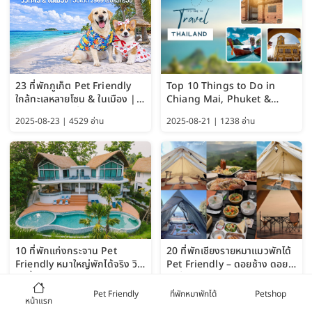
23 ที่พักภูเก็ต Pet Friendly
Top 10 Things to Do in
ใกล้ทะเลหลายโซน & ในเมือง |
Chiang Mai, Phuket &
อัปเดต 2569 เริ่มหลักร้อย
Pattaya (Thailand Travel
2025-08-23 | 4529 อ่าน
2025-08-21 | 1238 อ่าน
Guide 2025)
10 ที่พักแก่งกระจาน Pet
20 ที่พักเชียงรายหมาแมวพักได้
Friendly หมาใหญ่พักได้จริง วิว
Pet Friendly – ดอยช้าง ดอย
แม่น้ำเพชรบุรี 2569 จัดไปเน้นๆ
ผาตั้ง แม่สลอง อัปเดต 2569
2025-08-19 | 3604 อ่าน
2025-08-10 | 5741 อ่าน
Pet Friendly
ที่พักหมาพักได้
Petshop
หน้าแรก