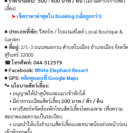
■ ราคาเริ่มต้น:
500 - 600 บาท / คืน
(ไม่รวมค่าบริการสัตว์
เลี้ยง)
➤
เช็คราคาล่าสุดใน Booking (เผื่อถูกกว่า)
■ ประเภทที่พัก:
รีสอร์ท / โรงแรมสไตล์ Local Boutique &
Garden
■ ที่อยู่:
2/1-3 ถนนหมอกวน ตำบลในเมือง อำเภอเมือง จังหวัด
สุรินทร์ 32000
☎ โทรศัพท์: 044-512579
■ Facebook:
White Elephant Resort
■ GPS:
คลิกดูแผนที่ Google Maps
🐾 นโยบายสัตว์เลี้ยง:
• อนุญาตให้นำสุนัขและแมวเข้าพักได้
• มีค่าธรรมเนียมสัตว์เลี้ยง
200 บาท / ตัว / คืน
• ทางรีสอร์ทจัดห้องพักโซนสัตว์เลี้ยงโดยเฉพาะ เพื่อความ
สะอาดและความเป็นระเบียบ
• แนะนำให้แจ้งจำนวนสัตว์เลี้ยงและขนาดน้องล่วงหน้าก่อน
เข้าพักทุกครั้ง