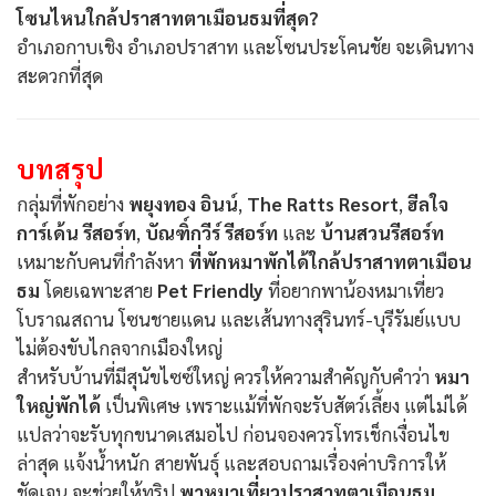
โซนไหนใกล้ปราสาทตาเมือนธมที่สุด?
อำเภอกาบเชิง อำเภอปราสาท และโซนประโคนชัย จะเดินทาง
สะดวกที่สุด
บทสรุป
กลุ่มที่พักอย่าง
พยุงทอง อินน์
,
The Ratts Resort
,
ฮีลใจ
การ์เด้น รีสอร์ท
,
บัณฑิ์กวีร์ รีสอร์ท
และ
บ้านสวนรีสอร์ท
เหมาะกับคนที่กำลังหา
ที่พักหมาพักได้ใกล้ปราสาทตาเมือน
ธม
โดยเฉพาะสาย
Pet Friendly
ที่อยากพาน้องหมาเที่ยว
โบราณสถาน โซนชายแดน และเส้นทางสุรินทร์-บุรีรัมย์แบบ
ไม่ต้องขับไกลจากเมืองใหญ่
สำหรับบ้านที่มีสุนัขไซซ์ใหญ่ ควรให้ความสำคัญกับคำว่า
หมา
ใหญ่พักได้
เป็นพิเศษ เพราะแม้ที่พักจะรับสัตว์เลี้ยง แต่ไม่ได้
แปลว่าจะรับทุกขนาดเสมอไป ก่อนจองควรโทรเช็กเงื่อนไข
ล่าสุด แจ้งน้ำหนัก สายพันธุ์ และสอบถามเรื่องค่าบริการให้
ชัดเจน จะช่วยให้ทริป
พาหมาเที่ยวปราสาทตาเมือนธม