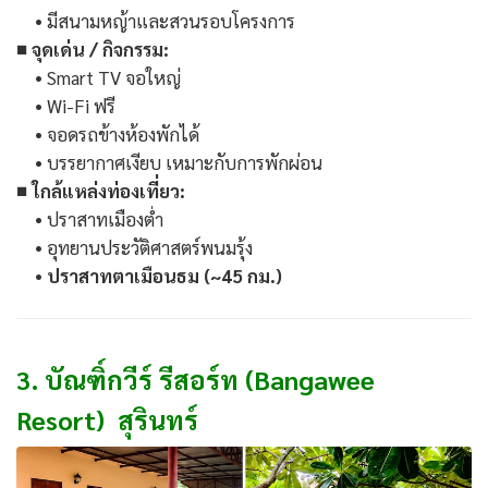
• มีสนามหญ้าและสวนรอบโครงการ
■ จุดเด่น / กิจกรรม:
• Smart TV จอใหญ่
• Wi-Fi ฟรี
• จอดรถข้างห้องพักได้
• บรรยากาศเงียบ เหมาะกับการพักผ่อน
■ ใกล้แหล่งท่องเที่ยว:
• ปราสาทเมืองต่ำ
• อุทยานประวัติศาสตร์พนมรุ้ง
•
ปราสาทตาเมือนธม (~45 กม.)
3. บัณฑิ์กวีร์ รีสอร์ท (Bangawee
Resort) สุรินทร์