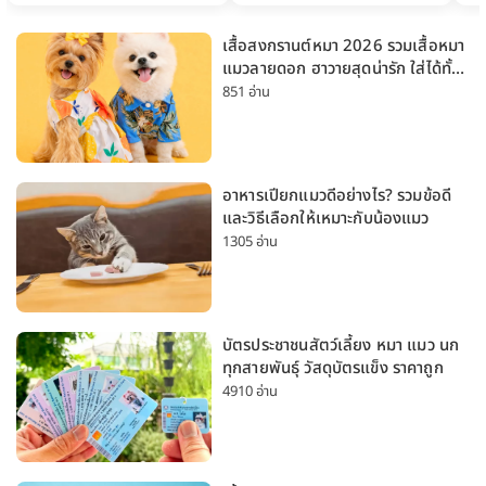
เสื้อสงกรานต์หมา 2026 รวมเสื้อหมา
แมวลายดอก ฮาวายสุดน่ารัก ใส่ได้ทั้ง
หมาเล็กและหมาใหญ่
851 อ่าน
อาหารเปียกแมวดีอย่างไร? รวมข้อดี
และวิธีเลือกให้เหมาะกับน้องแมว
1305 อ่าน
บัตรประชาชนสัตว์เลี้ยง หมา แมว นก
ทุกสายพันธุ์ วัสดุบัตรแข็ง ราคาถูก
4910 อ่าน