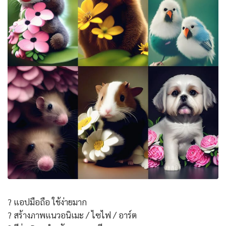
? แอปมือถือ ใช้ง่ายมาก
? สร้างภาพแนวอนิเมะ / ไซไฟ / อาร์ต