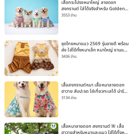
เสื้อกระโปรงหมาใหญ่ ลายดอก
สงกรานต์ ใส่ได้จริงสำหรับ Golden
Husky Labrador [อัปเดต 2026]
3553 อ่าน
ชุดไทยหมาแมว 2569 รุ่นขายดี พร้อม
ส่ง ใส่ได้ทั้งหมาเล็ก หมาใหญ่ งานแต่ง
สงกรานต์ ลอยกระทง
3436 อ่าน
เสื้อสงกรานต์หมา เสื้อหมาลายดอก
ฮาวาย สับปะรด ใส่เที่ยวทะเลได้ น่ารัก
ใส่ได้ทั้งหมาเล็กและหมาใหญ่
3134 อ่าน
เสื้อหมาลายดอก สงกรานต์ 🌺 เสื้อ
ฮาวายสำหรับหมาและแมว ใส่ได้ทั้งหมา