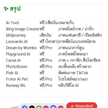
✨ สรุป
AI Tool
ฟรี/เสียเงิน
เหมาะกับ
Bing Image Creator
ฟรี
ภาพสไตล์วาด / น่ารัก
Midjourney
เสียเงิน
ภาพแฟนตาซี / เรียลลิสติก
Leonardo AI
ฟรี (โควตา)
ภาพสัตว์แนวเทพนิยาย
Dream by Wombo
ฟรี/Pro
ภาพแนวการ์ตูน
Playground AI
ฟรี
ภาพโพสต์โฆษณา
Canva AI
ฟรี/Pro
ภาพ + กราฟิก สื่อโซเชียล
PhotoRoom
ฟรี/Pro
ลบพื้นหลัง สร้างฉาก
Pixlr AI
ฟรี
ตัดต่อภาพ TikTok
Fotor AI Pet
ฟรี/Pro
โปรไฟล์หมา/แมว
Runway ML
ฟรี/Pro
คลิปวิดีโอ AI
คัดลอกลิงก์