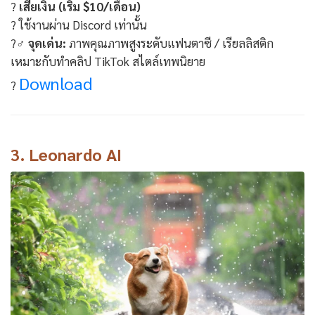
?
เสียเงิน (เริ่ม $10/เดือน)
? ใช้งานผ่าน Discord เท่านั้น
?‍♂️
จุดเด่น:
ภาพคุณภาพสูงระดับแฟนตาซี / เรียลลิสติก
เหมาะกับทำคลิป TikTok สไตล์เทพนิยาย
Download
?
3.
Leonardo AI