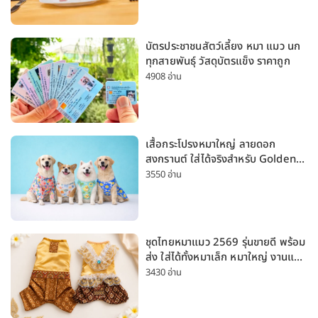
บัตรประชาชนสัตว์เลี้ยง หมา แมว นก
ทุกสายพันธุ์ วัสดุบัตรแข็ง ราคาถูก
4908 อ่าน
เสื้อกระโปรงหมาใหญ่ ลายดอก
สงกรานต์ ใส่ได้จริงสำหรับ Golden
Husky Labrador [อัปเดต 2026]
3550 อ่าน
ชุดไทยหมาแมว 2569 รุ่นขายดี พร้อม
ส่ง ใส่ได้ทั้งหมาเล็ก หมาใหญ่ งานแต่ง
สงกรานต์ ลอยกระทง
3430 อ่าน