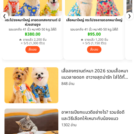
❮
❯
กระโปรงหมาใหญ่ ลายดอกสงกรานต์ มี
เสื้อหมาใหญ่ กระโปรงลายดอกหมาใหญ่
ห่วงสายจูง
รอบอกถึง 41 นิ้ว หมา40-50 kg.ใส่ได้
รอบอกถึง 41 นิ้ว หมา40-50 kg.ใส่ได้
฿380.00
฿95.00
🔥 ขายแล้ว 2,200 ชิ้น
🔥 ขายแล้ว 1,200 ชิ้น
⭐ 5/5 (1,300 รีวิว)
⭐ 5/5 (1,150 รีวิว)
สั่งเลย
สั่งเลย
เสื้อสงกรานต์หมา 2026 รวมเสื้อหมา
แมวลายดอก ฮาวายสุดน่ารัก ใส่ได้ทั้ง
หมาเล็กและหมาใหญ่
848 อ่าน
อาหารเปียกแมวดีอย่างไร? รวมข้อดี
และวิธีเลือกให้เหมาะกับน้องแมว
1302 อ่าน