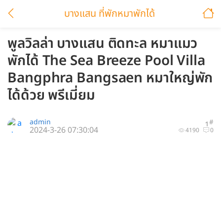
บางแสน ที่พักหมาพักได้
พูลวิลล่า บางแสน ติดทะล หมาแมว
พักได้ The Sea Breeze Pool Villa
Bangphra Bangsaen หมาใหญ่พัก
ได้ด้วย พรีเมี่ยม
admin
#
1
2024-3-26 07:30:04
4190
0