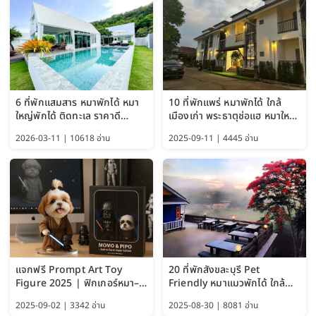
6 ที่พักแสมสาร หมาพักได้ หมา
10 ที่พักแพร่ หมาพักได้ ใกล้
ใหญ่พักได้ ติดทะเล ราคาดี
เมืองเก่า พระธาตุช่อแฮ หมาใหญ่
อัปเดต 2569
พักได้ด้วย อัปเดต 2569
2026-03-11 | 10618 อ่าน
2025-09-11 | 4445 อ่าน
แจกฟรี Prompt Art Toy
20 ที่พักสังขละบุรี Pet
Figure 2025 | ฟิกเกอร์หมา–
Friendly หมาแมวพักได้ ใกล้
แมว–คนด้วย Google AI,
สะพานมอญ 2569
2025-09-02 | 3342 อ่าน
2025-08-30 | 8081 อ่าน
ChatGPT และ Gemini