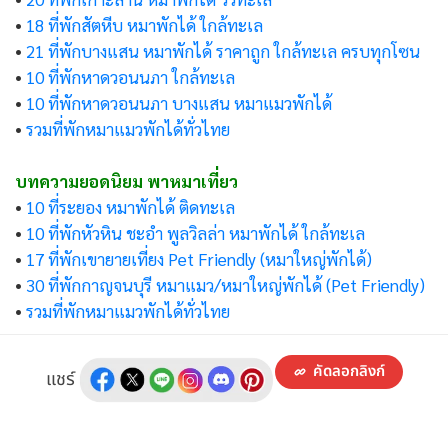
•
18 ที่พักสัตหีบ หมาพักได้ ใกล้ทะเล
•
21 ที่พักบางแสน หมาพักได้ ราคาถูก ใกล้ทะเล ครบทุกโซน
•
10 ที่พักหาดวอนนภา ใกล้ทะเล
•
10 ที่พักหาดวอนนภา บางแสน หมาแมวพักได้
•
รวมที่พักหมาแมวพักได้ทั่วไทย
บทความยอดนิยม พาหมาเที่ยว
•
10 ที่ระยอง หมาพักได้ ติดทะเล
•
10 ที่พักหัวหิน ชะอำ พูลวิลล่า หมาพักได้ ใกล้ทะเล
•
17 ที่พักเขายายเที่ยง Pet Friendly (หมาใหญ่พักได้)
•
30 ที่พักกาญจนบุรี หมาแมว/หมาใหญ่พักได้ (Pet Friendly)
•
รวมที่พักหมาแมวพักได้ทั่วไทย
คัดลอกลิงก์
แชร์