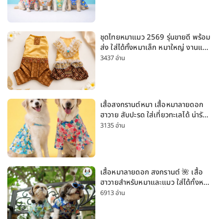
ชุดไทยหมาแมว 2569 รุ่นขายดี พร้อม
ส่ง ใส่ได้ทั้งหมาเล็ก หมาใหญ่ งานแต่ง
สงกรานต์ ลอยกระทง
3437 อ่าน
เสื้อสงกรานต์หมา เสื้อหมาลายดอก
ฮาวาย สับปะรด ใส่เที่ยวทะเลได้ น่ารัก
ใส่ได้ทั้งหมาเล็กและหมาใหญ่
3135 อ่าน
เสื้อหมาลายดอก สงกรานต์ 🌺 เสื้อ
ฮาวายสำหรับหมาและแมว ใส่ได้ทั้งหมา
เล็กและหมาใหญ่ ใส่เที่ยวทะเลน่ารัก
6913 อ่าน
มาก