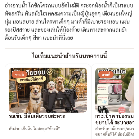
อ่างอาบน้ำ โถชักโครกแบบอัตโนมัติ กระจกห้องน้ำก็เป็นระบบ
ทัชสกรีน ทันสมัยไฮเทคสมความเป็นญี่ปุ่นสุดๆ เตียงนอนใหญ่
นุ่ม นอนสบาย ส่วนใครพาเด็กๆ มาเค้าก็มีเบาะรองนอน แผ่น
รองปัสสาวะ และของเล่นให้น้องด้วย เดินทางสะดวกแถมยัง
ต้อนรับเด็กๆ สี่ขา แนะนำที่นี้เลย
ไอเท็มแนะนำสำหรับบทความนี้
ขายดี
ขายดี
รถเข็น มีคันเดียวจบสะดวก
กระเป๋าพาน้องหมาเ
ขยายได้ ระบายอากา
พับง่าย เข็นลื่น ไม่สะดุด“ต้องมี”
สำหรับพาน้องหมา/แมวเข้า
ขยายพื้นที่ได้ น้องไม่อึดอัด