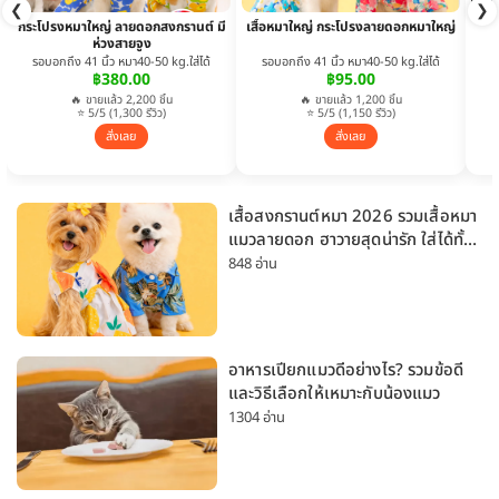
❮
❯
กระโปรงหมาใหญ่ ลายดอกสงกรานต์ มี
เสื้อหมาใหญ่ กระโปรงลายดอกหมาใหญ่
ห่วงสายจูง
รอบอกถึง 41 นิ้ว หมา40-50 kg.ใส่ได้
รอบอกถึง 41 นิ้ว หมา40-50 kg.ใส่ได้
฿380.00
฿95.00
🔥 ขายแล้ว 2,200 ชิ้น
🔥 ขายแล้ว 1,200 ชิ้น
⭐ 5/5 (1,300 รีวิว)
⭐ 5/5 (1,150 รีวิว)
สั่งเลย
สั่งเลย
เสื้อสงกรานต์หมา 2026 รวมเสื้อหมา
แมวลายดอก ฮาวายสุดน่ารัก ใส่ได้ทั้ง
หมาเล็กและหมาใหญ่
848 อ่าน
อาหารเปียกแมวดีอย่างไร? รวมข้อดี
และวิธีเลือกให้เหมาะกับน้องแมว
1304 อ่าน