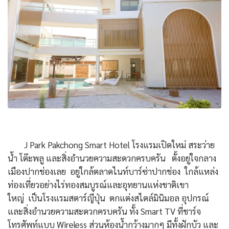
J Park Pakchong Smart Hotel โรงแรมเปิดใหม่ สระว่าย
น้ำ โต๊ะพลู และสิ่งอำนวยความสะดวกครบครัน ตั้งอยู่ใจกลาง
เมืองปากช่องเลย อยู่ใกล้ตลาดไนท์บาร์ซ่าปากช่อง ใกล้แหล่ง
ท่องเที่ยวอย่างไร่ทองสมบูรณ์และอุทยานแห่งชาติเขา
ใหญ่ เป็นโรงแรมสตาร์ญี่ปุ่น ตกแต่งสไตล์มินิมอล อุปกรณ์
และสิ่งอำนวยความสะดวกครบครัน ทั้ง Smart TV ที่ชาร์จ
โทรศัพท์แบบ Wireless ส่วนห้องน้ำกว้างมากๆ มีทั้งฝักบัว และ