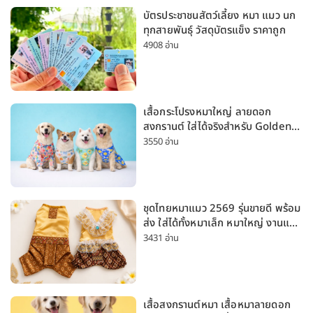
บัตรประชาชนสัตว์เลี้ยง หมา แมว นก
ทุกสายพันธุ์ วัสดุบัตรแข็ง ราคาถูก
4908 อ่าน
เสื้อกระโปรงหมาใหญ่ ลายดอก
สงกรานต์ ใส่ได้จริงสำหรับ Golden
Husky Labrador [อัปเดต 2026]
3550 อ่าน
ชุดไทยหมาแมว 2569 รุ่นขายดี พร้อม
ส่ง ใส่ได้ทั้งหมาเล็ก หมาใหญ่ งานแต่ง
สงกรานต์ ลอยกระทง
3431 อ่าน
เสื้อสงกรานต์หมา เสื้อหมาลายดอก