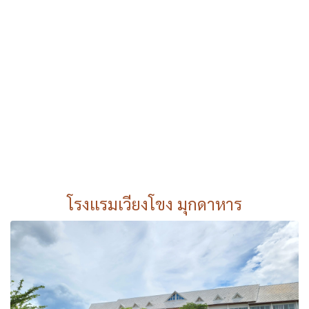
โรงเเรมเวียงโขง มุกดาหาร