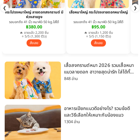
❮
❯
กระโปรงหมาใหญ่ ลายดอกสงกรานต์ มี
เสื้อหมาใหญ่ กระโปรงลายดอกหมาใหญ่
ห่วงสายจูง
รอบอกถึง 41 นิ้ว หมา40-50 kg.ใส่ได้
รอบอกถึง 41 นิ้ว หมา40-50 kg.ใส่ได้
฿380.00
฿95.00
🔥 ขายแล้ว 2,200 ชิ้น
🔥 ขายแล้ว 1,200 ชิ้น
⭐ 5/5 (1,300 รีวิว)
⭐ 5/5 (1,150 รีวิว)
สั่งเลย
สั่งเลย
เสื้อสงกรานต์หมา 2026 รวมเสื้อหมา
แมวลายดอก ฮาวายสุดน่ารัก ใส่ได้ทั้ง
หมาเล็กและหมาใหญ่
848 อ่าน
อาหารเปียกแมวดีอย่างไร? รวมข้อดี
และวิธีเลือกให้เหมาะกับน้องแมว
1304 อ่าน