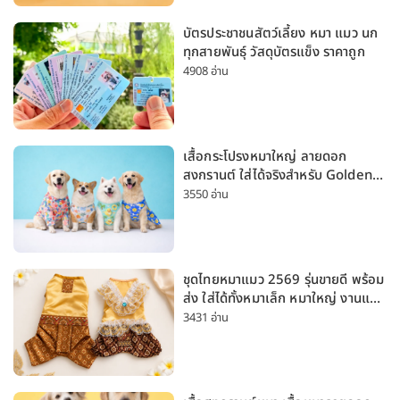
บัตรประชาชนสัตว์เลี้ยง หมา แมว นก
ทุกสายพันธุ์ วัสดุบัตรแข็ง ราคาถูก
4908 อ่าน
เสื้อกระโปรงหมาใหญ่ ลายดอก
สงกรานต์ ใส่ได้จริงสำหรับ Golden
Husky Labrador [อัปเดต 2026]
3550 อ่าน
ชุดไทยหมาแมว 2569 รุ่นขายดี พร้อม
ส่ง ใส่ได้ทั้งหมาเล็ก หมาใหญ่ งานแต่ง
สงกรานต์ ลอยกระทง
3431 อ่าน