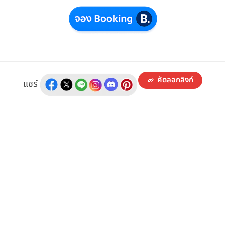
คัดลอกลิงก์
แชร์