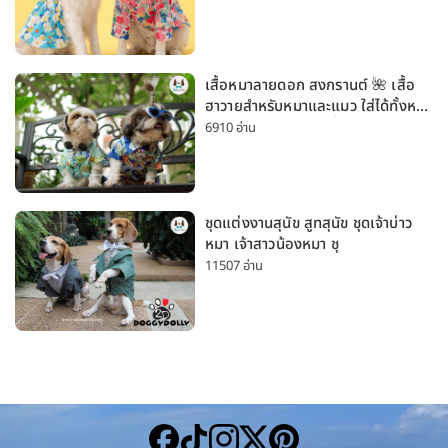
เสื้อหมาลายดอก สงกรานต์ 🌺 เสื้อ
ฮาวายสำหรับหมาและแมว ใส่ได้ทั้งหมา
เล็กและหมาใหญ่ ใส่เที่ยวทะเลน่ารัก
6910 อ่าน
มาก
ชุดแต่งงานสุนัข สูทสุนัข ชุดเจ้าบ่าว
หมา เจ้าสาวน้องหมา ชุ
11507 อ่าน