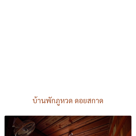
บ้านพักภูหวด ดอยสกาด