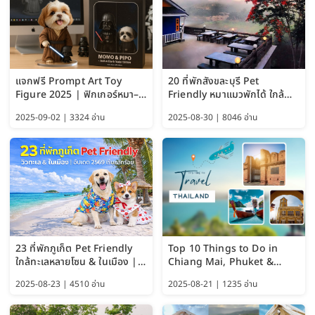
แจกฟรี Prompt Art Toy
20 ที่พักสังขละบุรี Pet
Figure 2025 | ฟิกเกอร์หมา–
Friendly หมาแมวพักได้ ใกล้
แมว–คนด้วย Google AI,
สะพานมอญ 2569
2025-09-02 | 3324 อ่าน
2025-08-30 | 8046 อ่าน
ChatGPT และ Gemini
23 ที่พักภูเก็ต Pet Friendly
Top 10 Things to Do in
ใกล้ทะเลหลายโซน & ในเมือง |
Chiang Mai, Phuket &
อัปเดต 2569 เริ่มหลักร้อย
Pattaya (Thailand Travel
2025-08-23 | 4510 อ่าน
2025-08-21 | 1235 อ่าน
Guide 2025)