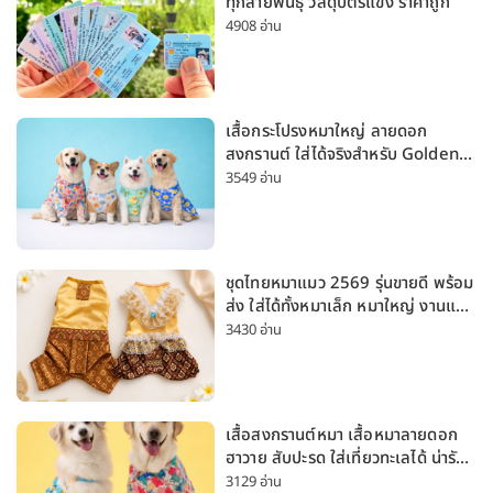
ทุกสายพันธุ์ วัสดุบัตรแข็ง ราคาถูก
4908 อ่าน
เสื้อกระโปรงหมาใหญ่ ลายดอก
สงกรานต์ ใส่ได้จริงสำหรับ Golden
Husky Labrador [อัปเดต 2026]
3549 อ่าน
ชุดไทยหมาแมว 2569 รุ่นขายดี พร้อม
ส่ง ใส่ได้ทั้งหมาเล็ก หมาใหญ่ งานแต่ง
สงกรานต์ ลอยกระทง
3430 อ่าน
เสื้อสงกรานต์หมา เสื้อหมาลายดอก
ฮาวาย สับปะรด ใส่เที่ยวทะเลได้ น่ารัก
ใส่ได้ทั้งหมาเล็กและหมาใหญ่
3129 อ่าน