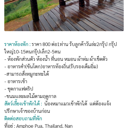
ราคาห้องพัก :
ราคา 800 ต่อ1ท่าน รับลูกค้าวันล่ะ2กรุ๊ป กรุ๊ป
ใหญ่10-15คนกรุ๊ปเล็ก2-5คน
- ห้องพัก​ส่วนตัว ห้องน้ำ ที่นอน​ หมอน​ ผ้าห่ม ผ้าเช็ดตัว
- อาหารค่ำ(ขันโตก)​อาหารท้องถิ่น(รับรองเต็มอิ่ม)​
-สามารถสั่งหมูกะทะได้
- อาหารเช้า
- ชุดกาแฟดริป​
-ขนมและผลไม้ตามฤดูกาล
สัตว์เลี้ยงเข้าพักได้ :
น้องหมาแมวเข้าพักได้ แต่ต้องแจ้ง
ปรึกษาเจ้าของบ้านก่อน
ติดต่อสอบถามที่พัก
ที่อยู่ : Amphoe Pua, Thailand, Nan