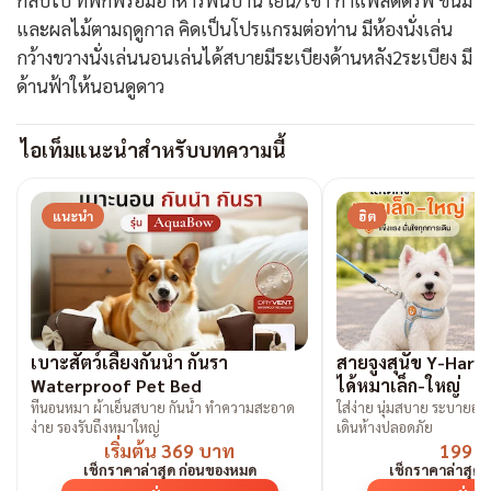
และผลไม้ตามฤดูกาล คิดเป็นโปรแกรมต่อท่าน มีห้องนั่งเล่น
กว้างขวางนั่งเล่นนอนเล่นได้สบายมีระเบียงด้านหลัง2ระเบียง มี
ด้านฟ้าให้นอนดูดาว
ไอเท็มแนะนำสำหรับบทความนี้
แนะนำ
ฮิต
เบาะสัตว์เลี้ยงกันน้ำ กันรา
สายจูงสุนัข Y-Harne
Waterproof Pet Bed
ได้หมาเล็ก-ใหญ่
ที่นอนหมา ผ้าเย็นสบาย กันน้ำ ทำความสะอาด
ใส่ง่าย นุ่มสบาย ระบายอากา
ง่าย รองรับถึงหมาใหญ่
เดินห้างปลอดภัย
เริ่มต้น 369 บาท
199 
เช็กราคาล่าสุด ก่อนของหมด
เช็กราคาล่าสุด