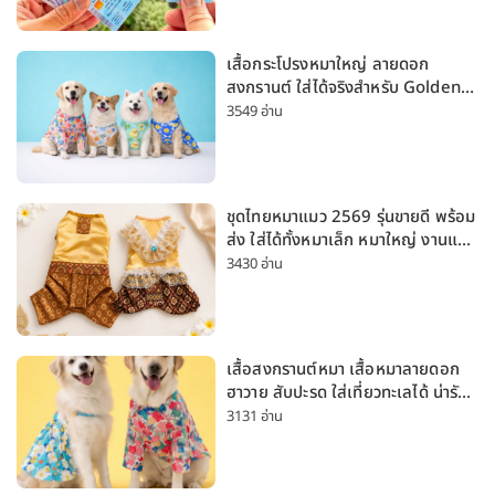
เสื้อกระโปรงหมาใหญ่ ลายดอก
สงกรานต์ ใส่ได้จริงสำหรับ Golden
Husky Labrador [อัปเดต 2026]
3549 อ่าน
ชุดไทยหมาแมว 2569 รุ่นขายดี พร้อม
ส่ง ใส่ได้ทั้งหมาเล็ก หมาใหญ่ งานแต่ง
สงกรานต์ ลอยกระทง
3430 อ่าน
เสื้อสงกรานต์หมา เสื้อหมาลายดอก
ฮาวาย สับปะรด ใส่เที่ยวทะเลได้ น่ารัก
ใส่ได้ทั้งหมาเล็กและหมาใหญ่
3131 อ่าน