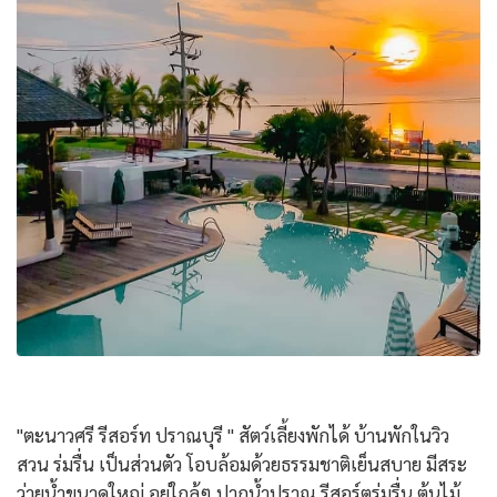
"ตะนาวศรี รีสอร์ท ปราณบุรี " สัตว์เลี้ยงพักได้ บ้านพักในวิว
สวน ร่มรื่น เป็นส่วนตัว โอบล้อมด้วยธรรมชาติเย็นสบาย มีสระ
ว่ายน้ำขนาดใหญ่ อยู่ใกล้ๆ ปากน้ำปราณ รีสอร์ตร่มรื่น ต้นไม้