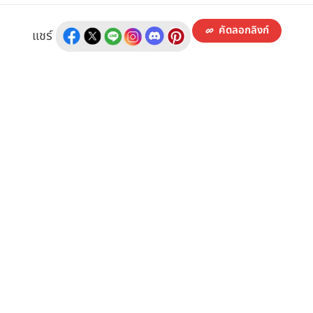
คัดลอกลิงก์
แชร์