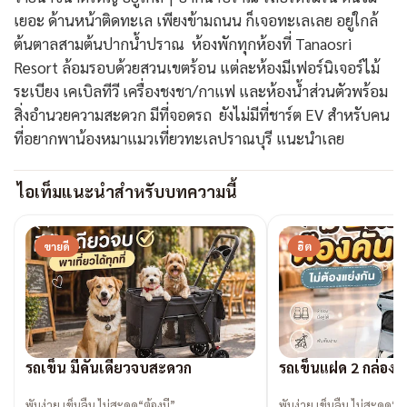
เยอะ ด้านหน้าติดทะเล เพียงข้ามถนน ก็เจอทะเลเลย อยู่ใกล้
ต้นตาลสามต้นปากน้ำปราณ ห้องพักทุกห้องที่ Tanaosri
Resort ล้อมรอบด้วยสวนเขตร้อน แต่ละห้องมีเฟอร์นิเจอร์ไม้
ระเบียง เคเบิลทีวี เครื่องชงชา/กาแฟ และห้องน้ำส่วนตัวพร้อม
สิ่งอำนวยความสะดวก มีที่จอดรถ ยังไม่มีที่ชาร์ต EV สำหรับคน
ที่อยากพาน้องหมาแมวเที่ยวทะเลปราณบุรี แนะนำเลย
ไอเท็มแนะนำสำหรับบทความนี้
ขายดี
ฮิต
รถเข็น มีคันเดียวจบสะดวก
รถเข็นแฝด 2 กล่องน
พับง่าย เข็นลื่น ไม่สะดุด“ต้องมี”
พับง่าย เข็นลื่น ไม่สะดุด“ต้