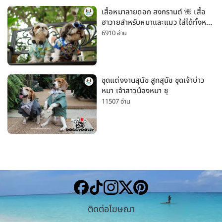
เสื้อหมาลายดอก สงกรานต์ 🌺 เสื้อ
ฮาวายสำหรับหมาและแมว ใส่ได้ทั้งหมา
เล็กและหมาใหญ่ ใส่เที่ยวทะเลน่ารัก
6910 อ่าน
มาก
ชุดแต่งงานสุนัข สูทสุนัข ชุดเจ้าบ่าว
หมา เจ้าสาวน้องหมา ชุ
11507 อ่าน
ติดต่อโฆษณา