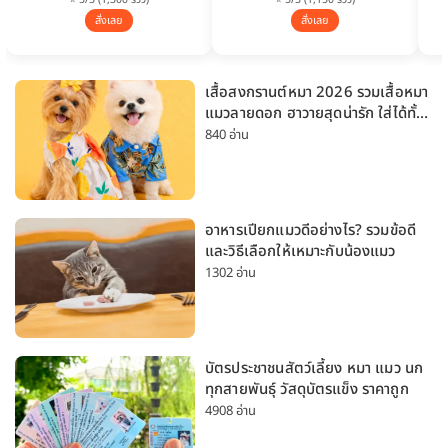
⭐ 5/5 (1,300 รีวิว)
⭐ 5/5 (1,150 รีวิว)
สั่งเลย
สั่งเลย
เสื้อสงกรานต์หมา 2026 รวมเสื้อหมา
แมวลายดอก ฮาวายสุดน่ารัก ใส่ได้ทั้ง
หมาเล็กและหมาใหญ่
840 อ่าน
อาหารเปียกแมวดีอย่างไร? รวมข้อดี
และวิธีเลือกให้เหมาะกับน้องแมว
1302 อ่าน
บัตรประชาชนสัตว์เลี้ยง หมา แมว นก
ทุกสายพันธุ์ วัสดุบัตรแข็ง ราคาถูก
4908 อ่าน