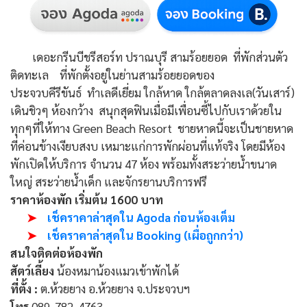
เดอะกรีนบีชรีสอร์ท ปราณบุรี สามร้อยยอด ที่พักส่วนตัว
ติดทะเล ที่พักตั้งอยู่ในย่านสามร้อยยอดของ
ประจวบคีรีขันธ์ ทำเลดีเยี่ยม ใกล้หาด ใกล้ตลาดลงเล(วันเสาร์)
เดินชิวๆ ห้องกว้าง สนุกสุดฟินเมื่อมีเพื่อนซี้ไปกับเราด้วยใน
ทุกๆที่ให้ทาง Green Beach Resort ชายหาดนี้จะเป็นชายหาด
ที่ค่อนข้างเงียบสงบ เหมาะแก่การพักผ่อนที่แท้จริง โดยมีห้อง
พักเปิดให้บริการ จำนวน 47 ห้อง พร้อมทั้งสระว่ายน้ำขนาด
ใหญ่ สระว่ายน้ำเด็ก และจักรยานบริการฟรี
ราคาห้องพัก
เริ่มต้น 1600 บาท
➤
เช็คราคาล่าสุดใน Agoda ก่อนห้องเต็ม
➤
เช็คราคาล่าสุดใน Booking (เผื่อถูกกว่า)
สนใจติดต่อห้องพัก
สัตว์เลี้ยง
น้องหมาน้องแมวเข้าพักได้
ที่ตั้ง :
ต.ห้วยยาง อ.ห้วยยาง จ.ประจวบฯ
โทร
089-782-4763