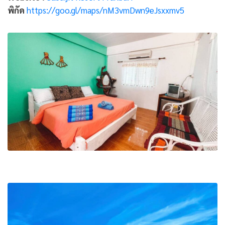
พิกัด
https://goo.gl/maps/nM3vmDwn9eJsxxmv5