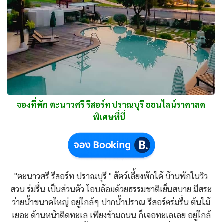
จองที่พัก ตะนาวศรี รีสอร์ท ปราณบุรี ออนไลน์ราคาลด
พิเศษที่นี่
"ตะนาวศรี รีสอร์ท ปราณบุรี " สัตว์เลี้ยงพักได้ บ้านพักในวิว
สวน ร่มรื่น เป็นส่วนตัว โอบล้อมด้วยธรรมชาติเย็นสบาย มีสระ
ว่ายน้ำขนาดใหญ่ อยู่ใกล้ๆ ปากน้ำปราณ รีสอร์ตร่มรื่น ต้นไม้
เยอะ ด้านหน้าติดทะเล เพียงข้ามถนน ก็เจอทะเลเลย อยู่ใกล้