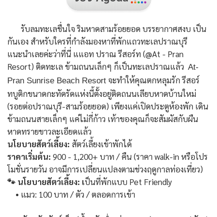
รับลมทะเลชื่นใจ ริมหาดสามร้อยยอด บรรยากาศสงบ เป็น
กันเอง สำหรับใครที่กำลังมองหาที่พักแถวทะเลปราณบุรี
แนะนำเลยค่ะว่าที่นี่ แแอท ปราณ รีสอร์ท (@At - Pran
Resort) ติดทะเล ข้ามถนนเล็กๆ ก็เป็นทะเลปราณแล้ว
At-
จะทำให้คุณตกหลุมรัก รีสอร์
Pran Sunrise Beach Resort
ทบูติกขนาดกะทัดรัดแห่งนี้ตั้งอยู่ติดถนนเลียบหาดบ้านใหม่
(รอยต่อปราณบุรี-สามร้อยยอด) เพียงแค่เปิดประตูห้องพัก เดิน
ข้ามถนนสายเล็กๆ แค่ไม่กี่ก้าว เท้าของคุณก็จะสัมผัสกับผืน
หาดทรายขาวละเอียดแล้ว
นโยบายสัตว์เลี้ยง:
สัตว์เลี้ยงเข้าพักได้
ราคาเริ่มต้น:
900 - 1,200+ บาท / คืน
(ราคา walk-in หรือโปร
โมชั่นรายวัน อาจมีการเปลี่ยนแปลงตามช่วงฤดูกาลท่องเที่ยว)
🐾 นโยบายสัตว์เลี้ยง: เ
ป็นที่พักแบบ Pet Friendly
• แมว: 100 บาท / ตัว / ตลอดการเข้า