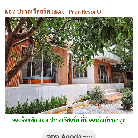
แอท ปราณ รีสอร์ท (@At - Pran Resort)
จองห้องพัก แอท ปราณ รีสอร์ท ที่นี่ ออนไลน์ราคาถูก