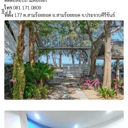
โทร
081 171 0809
ืัืที่ตั้ง
177 ต.สามร้อยยอด อ.สามร้อยยอด จ.ประจวบคีรีขันธ์