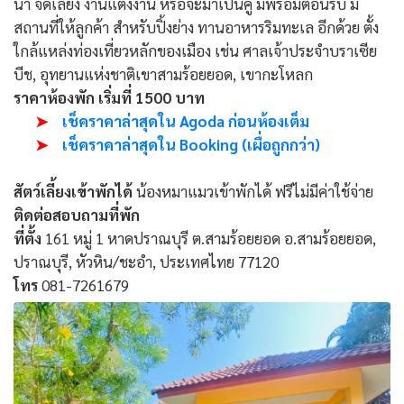
นา จัดเลี้ยง งานแต่งงาน หรือจะมาเป็นคู่ มีพร้อมต้อนรับ มี
สถานที่ให้ลูกค้า สำหรับปิ้งย่าง ทานอาหารริมทะเล อีกด้วย ตั้ง
ใกล้แหล่งท่องเที่ยวหลักของเมือง เช่น ศาลเจ้าประจำบราเซีย
บีช, อุทยานแห่งชาติเขาสามร้อยยอด, เขากะโหลก
ราคาห้องพัก เริ่มที่ 1500 บาท
➤
เช็คราคาล่าสุดใน Agoda ก่อนห้องเต็ม
➤
เช็คราคาล่าสุดใน Booking (เผื่อถูกกว่า)
สัตว์เลี้ยงเข้าพักได้
น้องหมาแมวเข้าพักได้ ฟรีไม่มีค่าใช้จ่าย
ติดต่อสอบถามที่พัก
ที่ตั้ง
161 หมู่ 1 หาดปราณบุรี ต.สามร้อยยอด อ.สามร้อยยอด,
ปราณบุรี, หัวหิน/ชะอำ, ประเทศไทย 77120
โทร
081-7261679