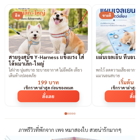
ฮิต
ขายดี
สายจูงสุนัข Y-Harness แข็งแรง ใส่
แผ่นเจลเย็น ที่นอนเ
ได้หมาเล็ก-ใหญ่
ใส่ง่าย นุ่มสบาย ระบายอากาศ ไม่อึดอัด เที่ยว
พกไว้ ลดความเสี่ยงอาการ
เดินห้างปลอดภัย
แมวนอนสบาย
199 บาท
เริ่มต้น 
เช็กราคาล่าสุด ก่อนของหมด
เช็กราคาล่าสุด
สั่งเลย
สั่งเ
ภาพรีวิวที่พักจาก เพจ หมาสองใบ สวยน่ารักมากๆ