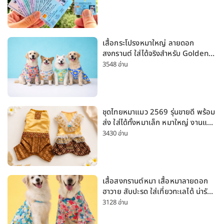
เสื้อกระโปรงหมาใหญ่ ลายดอก
สงกรานต์ ใส่ได้จริงสำหรับ Golden
Husky Labrador [อัปเดต 2026]
3548 อ่าน
ชุดไทยหมาแมว 2569 รุ่นขายดี พร้อม
ส่ง ใส่ได้ทั้งหมาเล็ก หมาใหญ่ งานแต่ง
สงกรานต์ ลอยกระทง
3430 อ่าน
เสื้อสงกรานต์หมา เสื้อหมาลายดอก
ฮาวาย สับปะรด ใส่เที่ยวทะเลได้ น่ารัก
ใส่ได้ทั้งหมาเล็กและหมาใหญ่
3128 อ่าน