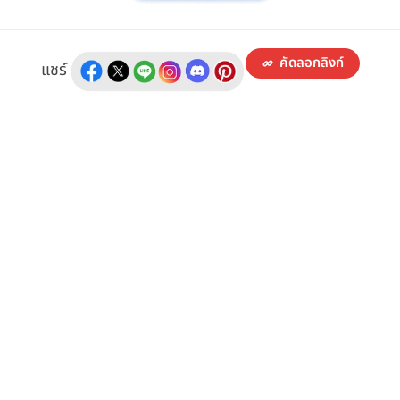
คัดลอกลิงก์
แชร์