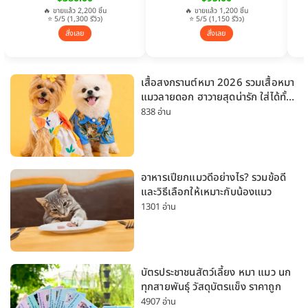
🔥 ขายแล้ว 2,200 ชิ้น
🔥 ขายแล้ว 1,200 ชิ้น
⭐ 5/5 (1,300 รีวิว)
⭐ 5/5 (1,150 รีวิว)
สั่งเลย
สั่งเลย
เสื้อสงกรานต์หมา 2026 รวมเสื้อหมา
แมวลายดอก ฮาวายสุดน่ารัก ใส่ได้ทั้ง
หมาเล็กและหมาใหญ่
838 อ่าน
อาหารเปียกแมวดีอย่างไร? รวมข้อดี
และวิธีเลือกให้เหมาะกับน้องแมว
1301 อ่าน
บัตรประชาชนสัตว์เลี้ยง หมา แมว นก
ทุกสายพันธุ์ วัสดุบัตรแข็ง ราคาถูก
4907 อ่าน