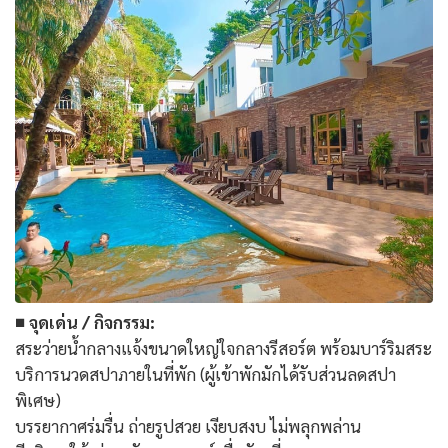
■ จุดเด่น / กิจกรรม:
สระว่ายน้ำกลางแจ้งขนาดใหญ่ใจกลางรีสอร์ต พร้อมบาร์ริมสระ
บริการนวดสปาภายในที่พัก (ผู้เข้าพักมักได้รับส่วนลดสปา
พิเศษ)
บรรยากาศร่มรื่น ถ่ายรูปสวย เงียบสงบ ไม่พลุกพล่าน