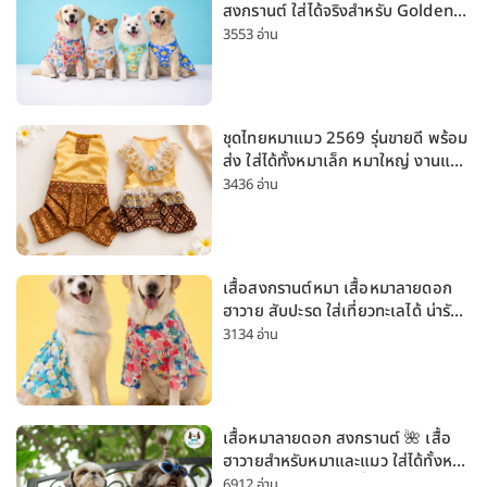
สงกรานต์ ใส่ได้จริงสำหรับ Golden
Husky Labrador [อัปเดต 2026]
3553 อ่าน
ชุดไทยหมาแมว 2569 รุ่นขายดี พร้อม
ส่ง ใส่ได้ทั้งหมาเล็ก หมาใหญ่ งานแต่ง
สงกรานต์ ลอยกระทง
3436 อ่าน
เสื้อสงกรานต์หมา เสื้อหมาลายดอก
ฮาวาย สับปะรด ใส่เที่ยวทะเลได้ น่ารัก
ใส่ได้ทั้งหมาเล็กและหมาใหญ่
3134 อ่าน
เสื้อหมาลายดอก สงกรานต์ 🌺 เสื้อ
ฮาวายสำหรับหมาและแมว ใส่ได้ทั้งหมา
เล็กและหมาใหญ่ ใส่เที่ยวทะเลน่ารัก
6912 อ่าน