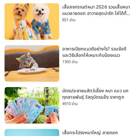
เสื้อสงกรานต์หมา 2026 รวมเสื้อหมา
แมวลายดอก ฮาวายสุดน่ารัก ใส่ได้ทั้ง
หมาเล็กและหมาใหญ่
851 อ่าน
อาหารเปียกแมวดีอย่างไร? รวมข้อดี
และวิธีเลือกให้เหมาะกับน้องแมว
1305 อ่าน
บัตรประชาชนสัตว์เลี้ยง หมา แมว นก
ทุกสายพันธุ์ วัสดุบัตรแข็ง ราคาถูก
4910 อ่าน
เสื้อกระโปรงหมาใหญ่ ลายดอก