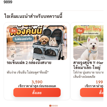
9899
ไอเท็มแนะนำสำหรับบทความนี้
ฮิต
ฮิต
รถเข็นแฝด 2 กล่องนั่งสบาย
สายจูงสุนัข Y-Harne
ได้หมาเล็ก-ใหญ่
พับง่าย เข็นลื่น ไม่สะดุด“ต้องมี”
ใส่ง่าย นุ่มสบาย ระบายอาก
เดินห้างปลอดภัย
3,590
199 
เช็กราคาล่าสุด ก่อนของหมด
เช็กราคาล่าสุด
สั่งเลย
สั่งเ