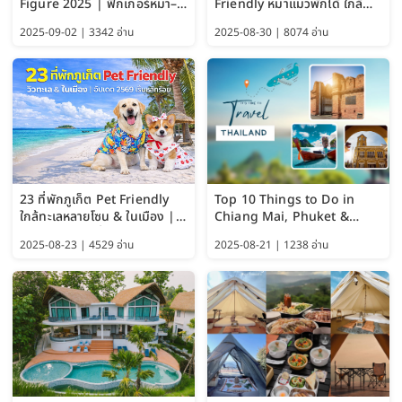
Figure 2025 | ฟิกเกอร์หมา–
Friendly หมาแมวพักได้ ใกล้
แมว–คนด้วย Google AI,
สะพานมอญ 2569
2025-09-02 | 3342 อ่าน
2025-08-30 | 8074 อ่าน
ChatGPT และ Gemini
23 ที่พักภูเก็ต Pet Friendly
Top 10 Things to Do in
ใกล้ทะเลหลายโซน & ในเมือง |
Chiang Mai, Phuket &
อัปเดต 2569 เริ่มหลักร้อย
Pattaya (Thailand Travel
2025-08-23 | 4529 อ่าน
2025-08-21 | 1238 อ่าน
Guide 2025)