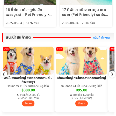
16 ที่พักเขาค้อ–ภูทับเบิก
17 ที่พักเกาะช้าง เกาะกูด เกาะ
เพชรบูรณ์ | Pet Friendly หมา
หมาก (Pet Friendly) หมาใหญ่
ใหญ่พักได้ อัพเดท 2569
พักได้ อัปเดต 2569
2025-08-04 | 6776 อ่าน
2025-08-04 | 2016 อ่าน
แนะนำสินค้าฮิต
ดูสินค้าทั้งหมด
ขายดี
ขายดี
ขายดี
❮
❯
กระโปรงหมาใหญ่ ลายดอกสงกรานต์ มี
เสื้อหมาใหญ่ กระโปรงลายดอกหมาใหญ่
ห่วงสายจูง
รอบอกถึง 41 นิ้ว หมา40-50 kg.ใส่ได้
รอบอกถึง 41 นิ้ว หมา40-50 kg.ใส่ได้
฿380.00
฿95.00
🔥 ขายแล้ว 2,200 ชิ้น
🔥 ขายแล้ว 1,200 ชิ้น
⭐ 5/5 (1,300 รีวิว)
⭐ 5/5 (1,150 รีวิว)
สั่งเลย
สั่งเลย