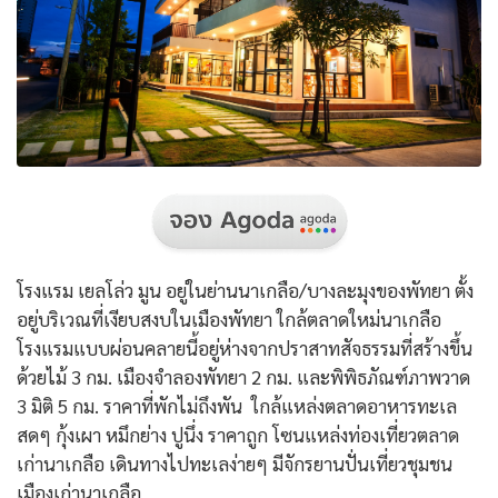
โรงแรม เยลโล่ว มูน อยู่ในย่านนาเกลือ/บางละมุงของพัทยา ตั้ง
อยู่บริเวณที่เงียบสงบในเมืองพัทยา ใกล้ตลาดใหม่นาเกลือ
โรงแรมแบบผ่อนคลายนี้อยู่ห่างจากปราสาทสัจธรรมที่สร้างขึ้น
ด้วยไม้ 3 กม. เมืองจำลองพัทยา 2 กม. และพิพิธภัณฑ์ภาพวาด
3 มิติ 5 กม. ราคาที่พักไม่ถึงพัน ใกล้แหล่งตลาดอาหารทะเล
สดๆ กุ้งเผา หมึกย่าง ปูนึ่ง ราคาถูก โซนแหล่งท่องเที่ยวตลาด
เก่านาเกลือ เดินทางไปทะเลง่ายๆ มีจักรยานปั่นเที่ยวชุมชน
เมืองเก่านาเกลือ