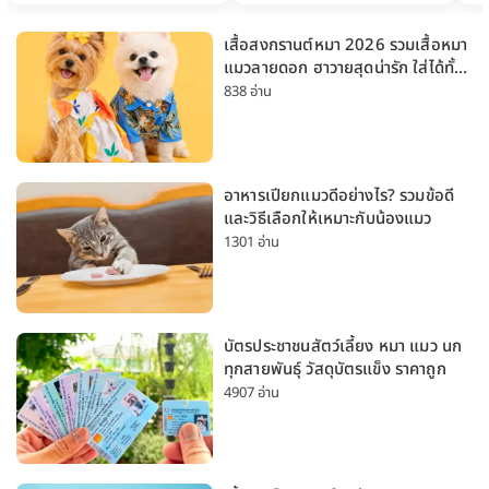
เสื้อสงกรานต์หมา 2026 รวมเสื้อหมา
แมวลายดอก ฮาวายสุดน่ารัก ใส่ได้ทั้ง
หมาเล็กและหมาใหญ่
838 อ่าน
อาหารเปียกแมวดีอย่างไร? รวมข้อดี
และวิธีเลือกให้เหมาะกับน้องแมว
1301 อ่าน
บัตรประชาชนสัตว์เลี้ยง หมา แมว นก
ทุกสายพันธุ์ วัสดุบัตรแข็ง ราคาถูก
4907 อ่าน