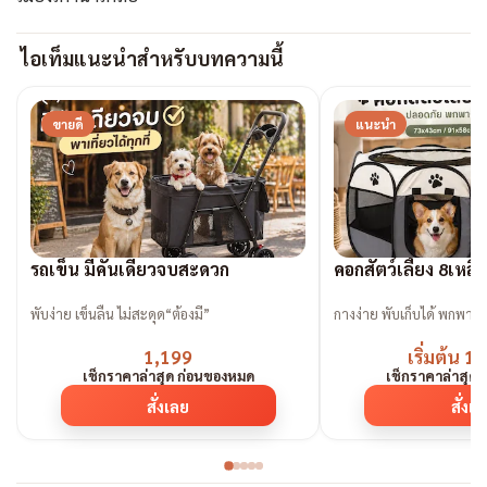
ไอเท็มแนะนำสำหรับบทความนี้
ขายดี
แนะนำ
รถเข็น มีคันเดียวจบสะดวก
คอกสัตว์เลี้ยง 8เหล
พับง่าย เข็นลื่น ไม่สะดุด“ต้องมี”
กางง่าย พับเก็
1,199
เริ่มต้น 
เช็กราคาล่าสุด ก่อนของหมด
เช็กราคาล่าสุด
สั่งเลย
สั่งเ