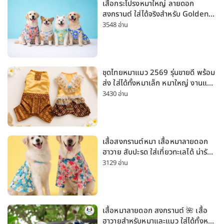
เสื้อกระโปรงหมาใหญ่ ลายดอก
สงกรานต์ ใส่ได้จริงสำหรับ Golden
Husky Labrador [อัปเดต 2026]
3548 อ่าน
ชุดไทยหมาแมว 2569 รุ่นขายดี พร้อม
ส่ง ใส่ได้ทั้งหมาเล็ก หมาใหญ่ งานแต่ง
สงกรานต์ ลอยกระทง
3430 อ่าน
เสื้อสงกรานต์หมา เสื้อหมาลายดอก
ฮาวาย สับปะรด ใส่เที่ยวทะเลได้ น่ารัก
ใส่ได้ทั้งหมาเล็กและหมาใหญ่
3129 อ่าน
เสื้อหมาลายดอก สงกรานต์ 🌺 เสื้อ
ฮาวายสำหรับหมาและแมว ใส่ได้ทั้งหมา