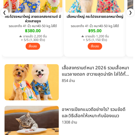
❮
❯
กระโปรงหมาใหญ่ ลายดอกสงกรานต์ มี
เสื้อหมาใหญ่ กระโปรงลายดอกหมาใหญ่
ห่วงสายจูง
รอบอกถึง 41 นิ้ว หมา40-50 kg.ใส่ได้
รอบอกถึง 41 นิ้ว หมา40-50 kg.ใส่ได้
฿380.00
฿95.00
🔥 ขายแล้ว 2,200 ชิ้น
🔥 ขายแล้ว 1,200 ชิ้น
⭐ 5/5 (1,300 รีวิว)
⭐ 5/5 (1,150 รีวิว)
สั่งเลย
สั่งเลย
เสื้อสงกรานต์หมา 2026 รวมเสื้อหมา
แมวลายดอก ฮาวายสุดน่ารัก ใส่ได้ทั้ง
หมาเล็กและหมาใหญ่
854 อ่าน
อาหารเปียกแมวดีอย่างไร? รวมข้อดี
และวิธีเลือกให้เหมาะกับน้องแมว
1308 อ่าน