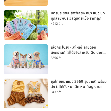
บัตรประชาชนสัตว์เลี้ยง หมา แมว นก
ทุกสายพันธุ์ วัสดุบัตรแข็ง ราคาถูก
4912 อ่าน
เสื้อกระโปรงหมาใหญ่ ลายดอก
สงกรานต์ ใส่ได้จริงสำหรับ Golden
Husky Labrador [อัปเดต 2026]
3556 อ่าน
ชุดไทยหมาแมว 2569 รุ่นขายดี พร้อม
ส่ง ใส่ได้ทั้งหมาเล็ก หมาใหญ่ งานแต่ง
สงกรานต์ ลอยกระทง
3437 อ่าน