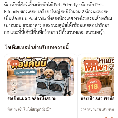
ห้องพักที่สัตว์เลี้ยงเข้าพักได้ Pet-Friendly : ห้องพัก Pet-
Friendly ของเดอะ เภรี เขาใหญ่ จะมีจำนวน 2 ห้องนะคะ จะ
เป็นห้องแบบ Pool Villa ทั้งสองห้องเลย ทางโรงแรมเค้าเตรียม
เบาะนอน ชามอาหาร และขนมสุนัขให้พร้อมเลยค่ะ น่ารักมา
กก และที่นี่เค้ามีพื้นที่กว้างมาก มีทั้งสวนหย่อม สนามหญ้า
ไอเท็มแนะนำสำหรับบทความนี้
ฮิต
แนะนำ
รถเข็นแฝด 2 กล่องนั่งสบาย
กระเป๋าแมว พาน้องเที
พับง่าย เข็นลื่น ไม่สะดุด“ต้องมี”
ราคาสบายกระเป๋า พกพาง