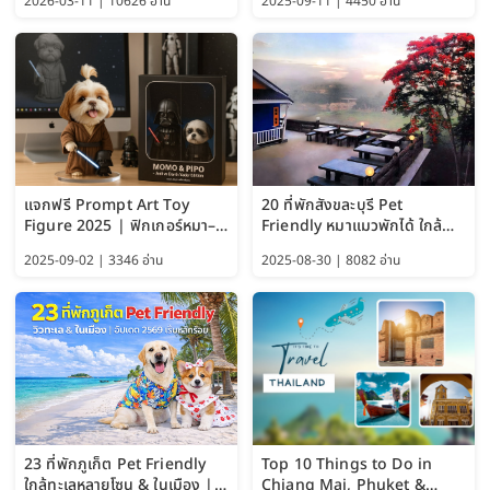
2026-03-11 | 10626 อ่าน
2025-09-11 | 4450 อ่าน
แจกฟรี Prompt Art Toy
20 ที่พักสังขละบุรี Pet
Figure 2025 | ฟิกเกอร์หมา–
Friendly หมาแมวพักได้ ใกล้
แมว–คนด้วย Google AI,
สะพานมอญ 2569
2025-09-02 | 3346 อ่าน
2025-08-30 | 8082 อ่าน
ChatGPT และ Gemini
23 ที่พักภูเก็ต Pet Friendly
Top 10 Things to Do in
ใกล้ทะเลหลายโซน & ในเมือง |
Chiang Mai, Phuket &