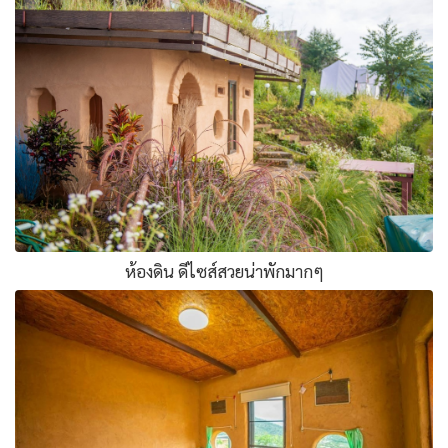
ห้องดิน ดีไซส์สวยน่าพักมากๆ