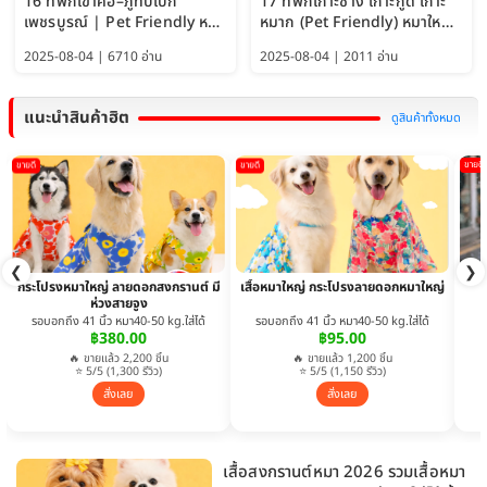
16 ที่พักเขาค้อ–ภูทับเบิก
17 ที่พักเกาะช้าง เกาะกูด เกาะ
เพชรบูรณ์ | Pet Friendly หมา
หมาก (Pet Friendly) หมาใหญ่
ใหญ่พักได้ อัพเดท 2569
พักได้ อัปเดต 2569
2025-08-04 | 6710 อ่าน
2025-08-04 | 2011 อ่าน
แนะนำสินค้าฮิต
ดูสินค้าทั้งหมด
ขายดี
ขายดี
ขายดี
❮
❯
กระโปรงหมาใหญ่ ลายดอกสงกรานต์ มี
เสื้อหมาใหญ่ กระโปรงลายดอกหมาใหญ่
ห่วงสายจูง
รอบอกถึง 41 นิ้ว หมา40-50 kg.ใส่ได้
รอบอกถึง 41 นิ้ว หมา40-50 kg.ใส่ได้
฿380.00
฿95.00
🔥 ขายแล้ว 2,200 ชิ้น
🔥 ขายแล้ว 1,200 ชิ้น
⭐ 5/5 (1,300 รีวิว)
⭐ 5/5 (1,150 รีวิว)
สั่งเลย
สั่งเลย
เสื้อสงกรานต์หมา 2026 รวมเสื้อหมา