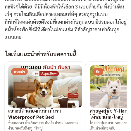
ทะชิวๆได้ด้วย ที่นี่มีห้องพักให้เลือก 3 แบบด้วยกัน ทั้งบ้านดิน
เก๋ๆ กระโจมอินเดียปลายแหลมเท่ห์ๆ สวยทุกรูปแบบ
ที่พักที่โดดเด่นด้วยดีไซน์ที่แตกต่างกันทุกแบบ มีสวนดอกไม้อยู่
หน้าห้องพัก ซึ่งมีที่เดียวในม่อนแจ่ม ที่สำคัญราคาเท่ากันทุก
แบบเลย
ไอเท็มแนะนำสำหรับบทความนี้
แนะนำ
ฮิต
เบาะสัตว์เลี้ยงกันน้ำ กันรา
สายจูงสุนัข Y-Harne
Waterproof Pet Bed
ได้หมาเล็ก-ใหญ่
ที่นอนหมา ผ้าเย็นสบาย กันน้ำ ทำความสะอาด
ใส่ง่าย นุ่มสบาย ระบายอากา
ง่าย รองรับถึงหมาใหญ่
เดินห้างปลอดภัย