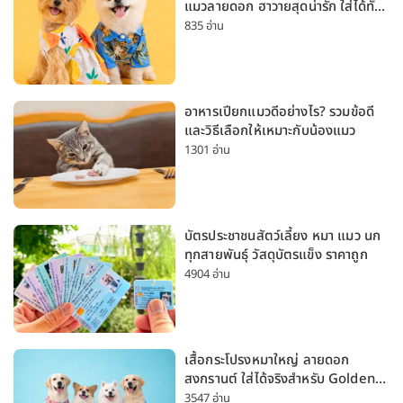
แมวลายดอก ฮาวายสุดน่ารัก ใส่ได้ทั้ง
หมาเล็กและหมาใหญ่
835 อ่าน
อาหารเปียกแมวดีอย่างไร? รวมข้อดี
และวิธีเลือกให้เหมาะกับน้องแมว
1301 อ่าน
บัตรประชาชนสัตว์เลี้ยง หมา แมว นก
ทุกสายพันธุ์ วัสดุบัตรแข็ง ราคาถูก
4904 อ่าน
เสื้อกระโปรงหมาใหญ่ ลายดอก
สงกรานต์ ใส่ได้จริงสำหรับ Golden
Husky Labrador [อัปเดต 2026]
3547 อ่าน