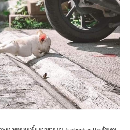
าพหมาตลก หมายิ้ม หมาฮาๆ บน facebook twitter อัพเดท