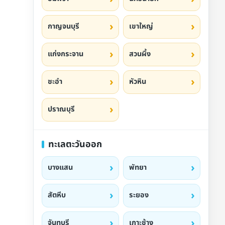
กาญจนบุรี
เขาใหญ่
แก่งกระจาน
สวนผึ้ง
ชะอำ
หัวหิน
ปราณบุรี
ทะเลตะวันออก
บางแสน
พัทยา
สัตหีบ
ระยอง
จันทบุรี
เกาะช้าง