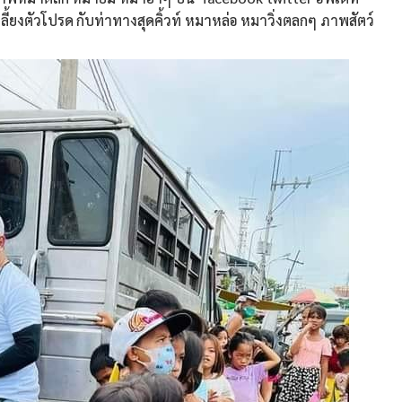
เลี้ยงตัวโปรด กับท่าทางสุดคิ้วท์ หมาหล่อ หมาวิ่งตลกๆ ภาพสัตว์