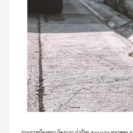
รวมภาพน้องหมา น้องแมว น่ารักๆ dog cute หมาตลก ภ