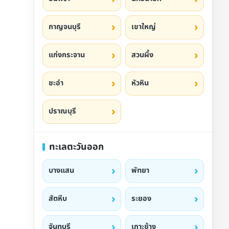
กาญจนบุรี
เขาใหญ่
แก่งกระจาน
สวนผึ้ง
ชะอำ
หัวหิน
ปราณบุรี
ทะเลตะวันออก
บางแสน
พัทยา
สัตหีบ
ระยอง
จันทบุรี
เกาะช้าง