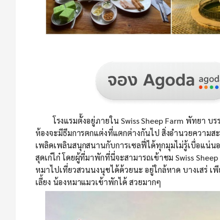
โรงแรมตั้งอยู่ภายใน Swiss Sheep Farm พัทยา บรรยากา
ห้องจะมีธีมการตกแต่งที่แตกต่างกันไป สิ่งอำนวยความสะ
เพลิดเพลินสนุกสนานกับการเซลฟี่ได้ทุกมุมไม่รู้เบื่อแน่น
สุดเก๋ไก๋ โดยผู้ที่มาพักที่นี่จะสามารถเข้าชม Swiss She
หมาไปเที่ยวสวนนงนุชได้ด้วยนะ อยู่ใกล้หาด บางเสร่ เพีย
เลี้ยง น้องหมาแมวเข้าพักได้ สวยมากๆ