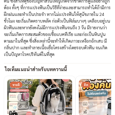
คน ซึ่งสาเหตุของปัญหาส่วนใหญ่เกิดจากขาดการดูแลอย่างถูก
ต้อง ทั้งๆ ที่การแปรงฟันเป็นวิธีที่ง่ายและสามารถทำได้ถ้ามีการ
ฝึกฝนและทำเป็นประจำ หากไม่แปรงฟันให้สุนัขภายใน 24
ชั่วโมง จะเริ่มเกิดคราบพลัค ก่อตัวเป็นฟิล์มบางๆ เคลือบอยู่บน
ผิวฟันและหากยังคงไม่มีการแปรงฟันจนถึง 3 วัน มีรายงานว่า
จะเริ่มเกิดการสะสมตัวของเชื้อแบคทีเรีย และก่อเป็นหินปูน
ตามมาในที่สุด ซึ่งสิ่งเหล่านี้จะทำให้เกิดภาวะเหงือกอักเสบ มี
กลิ่นปาก และทำลายเนื้อเยื่อโครงสร้างโดยรอบตัวฟัน จนเกิด
เป็นปัญหาโรคปริทันต์ในที่สุด
ไอเท็มแนะนำสำหรับบทความนี้
ขายดี
ฮิต