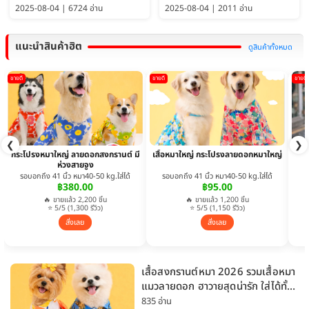
2025-08-04 | 6724 อ่าน
2025-08-04 | 2011 อ่าน
แนะนำสินค้าฮิต
ดูสินค้าทั้งหมด
ขายดี
ขายดี
ขายดี
❮
❯
กระโปรงหมาใหญ่ ลายดอกสงกรานต์ มี
เสื้อหมาใหญ่ กระโปรงลายดอกหมาใหญ่
ห่วงสายจูง
รอบอกถึง 41 นิ้ว หมา40-50 kg.ใส่ได้
รอบอกถึง 41 นิ้ว หมา40-50 kg.ใส่ได้
฿380.00
฿95.00
🔥 ขายแล้ว 2,200 ชิ้น
🔥 ขายแล้ว 1,200 ชิ้น
⭐ 5/5 (1,300 รีวิว)
⭐ 5/5 (1,150 รีวิว)
สั่งเลย
สั่งเลย
เสื้อสงกรานต์หมา 2026 รวมเสื้อหมา
แมวลายดอก ฮาวายสุดน่ารัก ใส่ได้ทั้ง
หมาเล็กและหมาใหญ่
835 อ่าน