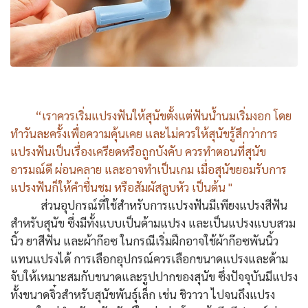
“เราควรเริ่มแปรงฟันให้สุนัขตั้งแต่ฟันน้ำนมเริ่มงอก โดย
ทำวันละครั้งเพื่อความคุ้นเคย และไม่ควรให้สุนัขรู้สึกว่าการ
แปรงฟันเป็นเรื่องเครียดหรือถูกบังคับ ควรทำตอนที่สุนัข
อารมณ์ดี ผ่อนคลาย และอาจทำเป็นเกม เมื่อสุนัขยอมรับการ
แปรงฟันก็ให้คำชื่นชม หรือสัมผัสลูบหัว เป็นต้น "
ส่วนอุปกรณ์ที่ใช้สำหรับการแปรงฟันมีเพียงแปรงสีฟัน
สำหรับสุนัข ซึ่งมีทั้งแบบเป็นด้ามแปรง และเป็นแปรงแบบสวม
นิ้ว ยาสีฟัน และผ้าก๊อซ ในกรณีเริ่มฝึกอาจใช้ผ้าก๊อซพันนิ้ว
แทนแปรงได้ การเลือกอุปกรณ์ควรเลือกขนาดแปรงและด้าม
จับให้เหมาะสมกับขนาดและรูปปากของสุนัข ซึ่งปัจจุบันมีแปรง
ทั้งขนาดจิ๋วสำหรับสุนัขพันธุ์เล็ก เช่น ชิวาวา ไปจนถึงแปรง