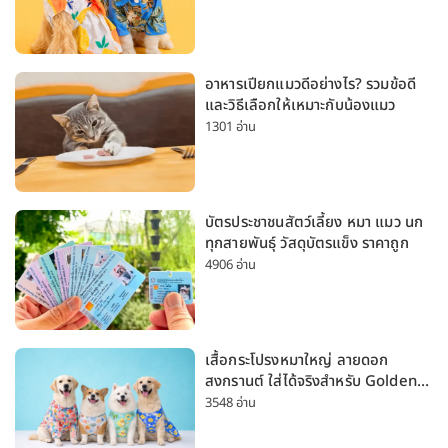
อาหารเปียกแมวดีอย่างไร? รวมข้อดี
และวิธีเลือกให้เหมาะกับน้องแมว
1301 อ่าน
บัตรประชาชนสัตว์เลี้ยง หมา แมว นก
ทุกสายพันธุ์ วัสดุบัตรแข็ง ราคาถูก
4906 อ่าน
เสื้อกระโปรงหมาใหญ่ ลายดอก
สงกรานต์ ใส่ได้จริงสำหรับ Golden
Husky Labrador [อัปเดต 2026]
3548 อ่าน