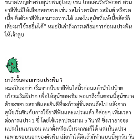
ขนาดใหญ่สำหรับสุนัขพันธุ์ใหญ่ เช่น โกลเด้นรีทรีฟเวอร์ ส่วน
ยาสีฟันมีให้เลือกหลายรส เช่น รสไก่ รสวนิลา รสมินต์ หรือรส
เนื้อ ซึ่งตัวยาสีฟันสามารถทานได้ และในสุนัขที่แพ้เนื้อสัตว์ก็
เลี่ยงมาใช้รสอื่นได้” หมอปิเล่าถึงการเตรียมการก่อนแปรงฟัน
ให้เจ้าตูบ
มาถึงขั้นตอนการแปรงฟัน ?
หมอปิบอกว่า เริ่มจากบีบยาสีฟันใส่นิ้วก่อนแล้วนำไปป้าย
บริเวณริมฝีปาก เพื่อให้สุนัขลองชิม พอมาถึงขั้นตอนนี้สุนัขบาง
ตัวจะชอบรสชาติและยินดีที่จะก้าวสู่ขั้นตอนถัดไป หลังจาก
สุนัขเริ่มชินกับการใช้ยาสีฟันและแปรงแล้ว ก็ค่อยๆ เพิ่มเวลา
ต่อการแปรง 1 ซี่ โดยใช้เวลาประมาณ 5 วินาที ซึ่งเราอาจจะ
แปรงในแนวนอน แนวตั้งหรือเป็นวงกลมก็ได้ แต่เน้นแปรง
เฉพาะรอบนอกของตัวฟัน เมื่อทำได้ดีแล้วก็ทำแบบนี้ทุกวัน วัน