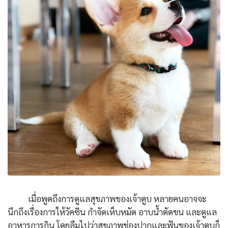
เมื่อพูดถึงการดูแลสุขภาพของเจ้าตูบ หลายคนอาจจะ
นึกถึงเรื่องการให้วัคซีน กำจัดเห็บหมัด อาบน้ำตัดขน และดูแล
อาหารการกิน โดยลืมไปว่าสุขภาพช่องปากและฟันของเจ้าตูบก็