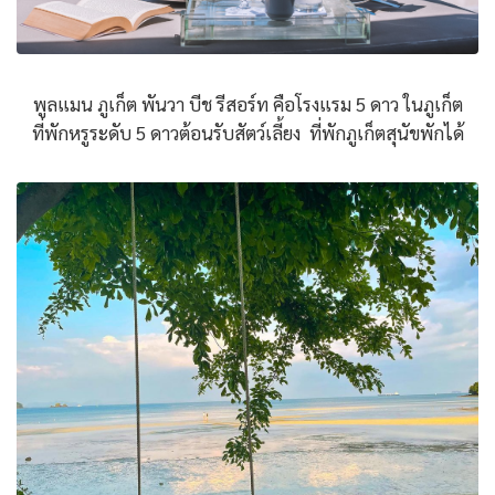
พูลแมน ภูเก็ต พันวา บีช รีสอร์ท คือโรงแรม 5 ดาว ในภูเก็ต
ที่พักหรูระดับ 5 ดาวต้อนรับสัตว์เลี้ยง ที่พักภูเก็ตสุนัขพักได้