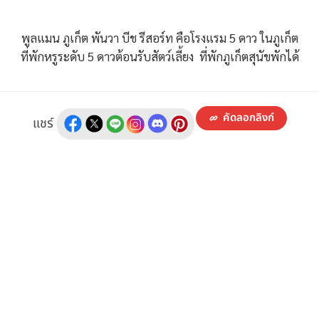
พูลแมน ภูเก็ต พันวา บีช รีสอร์ท คือโรงแรม 5 ดาว ในภูเก็ต
ที่พักหรูระดับ 5 ดาวต้อนรับสัตว์เลี้ยง ที่พักภูเก็ตสุนัขพักได้
คัดลอกลิงก์
แชร์