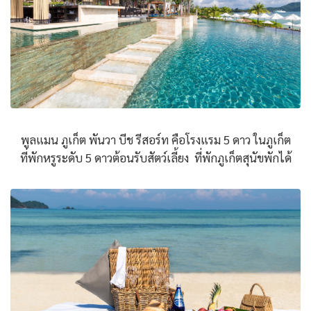
พูลแมน ภูเก็ต พันวา บีช รีสอร์ท คือโรงแรม 5 ดาว ในภูเก็ต
ที่พักหรูระดับ 5 ดาวต้อนรับสัตว์เลี้ยง ที่พักภูเก็ตสุนัขพักได้