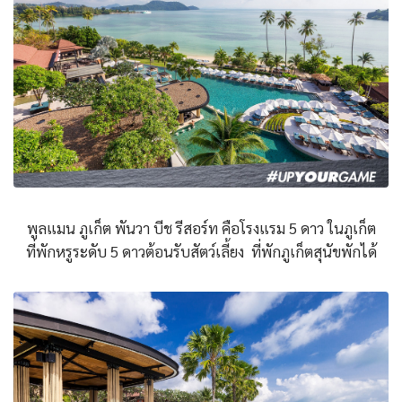
พูลแมน ภูเก็ต พันวา บีช รีสอร์ท คือโรงแรม 5 ดาว ในภูเก็ต
ที่พักหรูระดับ 5 ดาวต้อนรับสัตว์เลี้ยง ที่พักภูเก็ตสุนัขพักได้