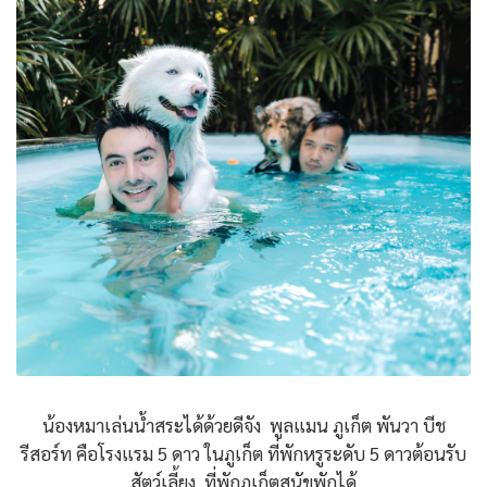
น้องหมาเล่นน้ำสระได้ด้วยดีจัง พูลแมน ภูเก็ต พันวา บีช
รีสอร์ท คือโรงแรม 5 ดาว ในภูเก็ต ที่พักหรูระดับ 5 ดาวต้อนรับ
สัตว์เลี้ยง ที่พักภูเก็ตสุนัขพักได้