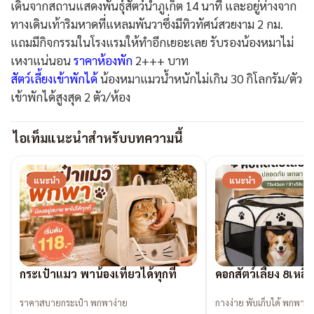
เดินจากสถานแสดงพันธุ์สัตว์น้ำภูเก็ต 14 นาที และอยู่ห่างจาก
ทางเดินเท้าริมหาดที่แหลมพันวาซึ่งมีทิวทัศน์สวยงาม 2 กม.
แถมมีกิจกรรมในโรงแรมให้ทำอีกเยอะเลย รับรองน้องหมาไม่
เหงาแน่นอน
ราคาห้องพัก
2+++ บาท
สัตว์เลี้ยงเข้าพักได้
น้องหมาแมวน้ำหนักไม่เกิน 30 กิโลกรัม/ตัว
เข้าพักได้สูงสุด 2 ตัว/ห้อง
ไอเท็มแนะนำสำหรับบทความนี้
แนะนำ
แนะนำ
กระเป๋าแมว พาน้องเที่ยวได้ทุกที่
คอกสัตว์เลี้ยง 8เหล
ราคาสบายกระเป๋า พกพาง่าย
กางง่าย พับเก็