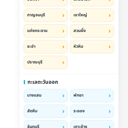
กาญจนบุรี
เขาใหญ่
แก่งกระจาน
สวนผึ้ง
ชะอำ
หัวหิน
ปราณบุรี
ทะเลตะวันออก
บางแสน
พัทยา
สัตหีบ
ระยอง
จันทบุรี
เกาะช้าง