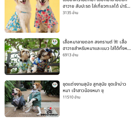
ฮาวาย สับปะรด ใส่เที่ยวทะเลได้ น่ารัก
ใส่ได้ทั้งหมาเล็กและหมาใหญ่
3135 อ่าน
เสื้อหมาลายดอก สงกรานต์ 🌺 เสื้อ
ฮาวายสำหรับหมาและแมว ใส่ได้ทั้งหมา
เล็กและหมาใหญ่ ใส่เที่ยวทะเลน่ารัก
6913 อ่าน
มาก
ชุดแต่งงานสุนัข สูทสุนัข ชุดเจ้าบ่าว
หมา เจ้าสาวน้องหมา ชุ
11510 อ่าน