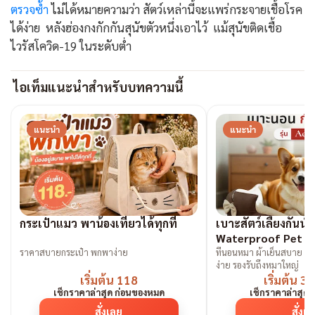
ตรวจซ้ำ
ไม่ได้หมายความว่า สัตว์เหล่านี้จะแพร่กระจายเชื้อโรค
ได้ง่าย หลังฮ่องกงกักกันสุนัขตัวหนึ่งเอาไว้ แม้สุนัขติดเชื้อ
ไวรัสโควิด-19 ในระดับต่ำ
ไอเท็มแนะนำสำหรับบทความนี้
แนะนำ
แนะนำ
กระเป๋าแมว พาน้องเที่ยวได้ทุกที่
เบาะสัตว์เลี้ยงกันน้ำ
Waterproof Pet B
ราคาสบายกระเป๋า พกพาง่าย
ที่นอนหมา ผ้าเย็นสบาย ก
ง่าย รองรับถึงหมาใหญ่
เริ่มต้น 118
เริ่มต้น 
เช็กราคาล่าสุด ก่อนของหมด
เช็กราคาล่าสุด
สั่งเลย
สั่งเ