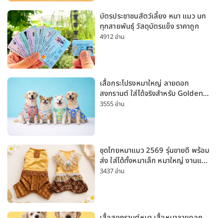
บัตรประชาชนสัตว์เลี้ยง หมา แมว นก
ทุกสายพันธุ์ วัสดุบัตรแข็ง ราคาถูก
4912 อ่าน
เสื้อกระโปรงหมาใหญ่ ลายดอก
สงกรานต์ ใส่ได้จริงสำหรับ Golden
Husky Labrador [อัปเดต 2026]
3555 อ่าน
ชุดไทยหมาแมว 2569 รุ่นขายดี พร้อม
ส่ง ใส่ได้ทั้งหมาเล็ก หมาใหญ่ งานแต่ง
สงกรานต์ ลอยกระทง
3437 อ่าน
เสื้อสงกรานต์หมา เสื้อหมาลายดอก