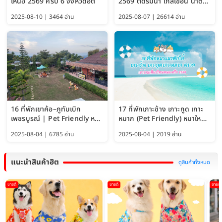
เหนือ 2569 ครบ 6 จังหวัดฮิต
2569 ติดริมน้ำ ใกล้เขื่อน น้ำตก
Pet Friendly และหมาใหญ่พัก
2025-08-10 | 3464 อ่าน
2025-08-07 | 26614 อ่าน
ได้
16 ที่พักเขาค้อ–ภูทับเบิก
17 ที่พักเกาะช้าง เกาะกูด เกาะ
เพชรบูรณ์ | Pet Friendly หมา
หมาก (Pet Friendly) หมาใหญ่
ใหญ่พักได้ อัพเดท 2569
พักได้ อัปเดต 2569
2025-08-04 | 6785 อ่าน
2025-08-04 | 2019 อ่าน
แนะนำสินค้าฮิต
ดูสินค้าทั้งหมด
ขายดี
ขายดี
ขายดี