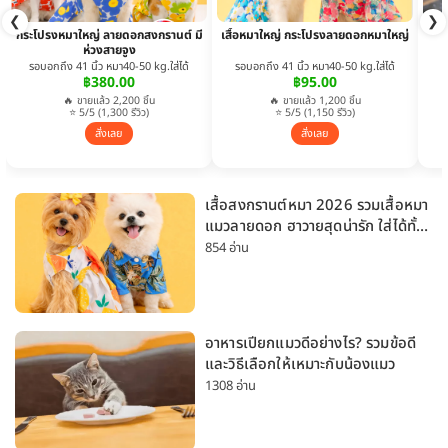
❮
❯
กระโปรงหมาใหญ่ ลายดอกสงกรานต์ มี
เสื้อหมาใหญ่ กระโปรงลายดอกหมาใหญ่
ห่วงสายจูง
รอบอกถึง 41 นิ้ว หมา40-50 kg.ใส่ได้
รอบอกถึง 41 นิ้ว หมา40-50 kg.ใส่ได้
฿380.00
฿95.00
🔥 ขายแล้ว 2,200 ชิ้น
🔥 ขายแล้ว 1,200 ชิ้น
⭐ 5/5 (1,300 รีวิว)
⭐ 5/5 (1,150 รีวิว)
สั่งเลย
สั่งเลย
เสื้อสงกรานต์หมา 2026 รวมเสื้อหมา
แมวลายดอก ฮาวายสุดน่ารัก ใส่ได้ทั้ง
หมาเล็กและหมาใหญ่
854 อ่าน
อาหารเปียกแมวดีอย่างไร? รวมข้อดี
และวิธีเลือกให้เหมาะกับน้องแมว
1308 อ่าน