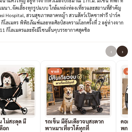
แม่น้ำแควใหญ่ อยู่ห่างจากตัวเมืองประมาณ 17ก.ม. มีโซน ที่พัก ที่
ัมมนา..จัดเลี้ยงทุกรูปแบบ ใกล้แหล่งท่องเที่ยวและสถานที่สำคัญ
rasi Hospital, สวนสุขภาพลาดหญ้า สวนสัตว์เปิดซาฟารี ปาร์ค
 กิโลเมตร พิพิธภัณฑ์และหอศิลป์สงครามโลกครั้งที่ 2 อยู่ห่างจาก
1 กิโลเมตรและยังมีโซนอื่นๆบรรยากาศสุดชิล
‹
›
ขายดี
แน
น ไม่สะดุด มี
รถเข็น มีคันเดียวจบสะดวก
คอกสั
ลือก
พาหมาเที่ยวได้ทุกที่
พกพ