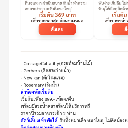
ที่นอนหมา ผ้าเย็นสบาย กันน้ำ ทำความ
พับง่าย เข็นลื่น ไ
สะอาดง่าย รองรับถึงหมาใหญ่
รักๆ ให้เลือกอีกด้ว
เริ่มต้น 369 บาท
เริ่มต
เช็กราคาล่าสุด ก่อนของหมด
เช็กราคาล่า
สั่งเลย
สั
- CottageCallalilly(กระท่อมบ้านไม้)
- Gerbera (ติดสระว่ายน้ำ)
- New kan (ตึกโรงแรม)
- Rosemary (ริมน้ำ)
ค่าห้องพักเริ่มต้น
เริ่มต้นเพียง 899.- /ห้อง/คืน
พร้อมมีสระน้ำคลายร้อนให้บริการฟรี
ราคานี้รวมอาหารเช้า 2 ท่าน
สัตว์เลี้ยงเข้าพักได้
รับทั้งหมาเล็ก หมาใหญ่ ไม่คิดน้องหม
ติดต่อสอบถามห้องพัก