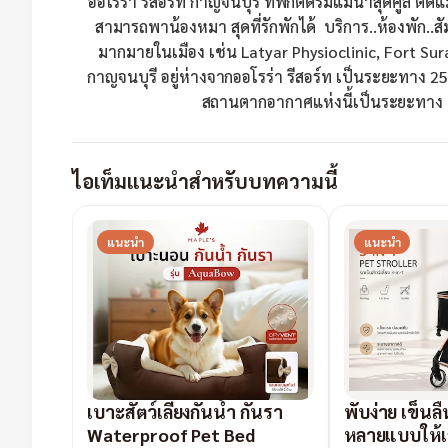
ออโรร่า รีสอร์ท กาญจนบุรี ที่พักติดริมแม่น้ำสุดคูล ติด
สามารถพาน้องหมา สุดที่รักพักได้ บริการ..ห้องพัก..ส
มากมายในเมือง เช่น Latyar Physioclinic, Fort Su
กาญจนบุรี อยู่ห่างจากออโรร่า รีสอร์ท เป็นระยะทาง 25
สถานตากอากาศแห่งนี้เป็นระยะทาง 1
ไอเท็มแนะนำสำหรับบทความนี้
แนะนำ
แนะนำ
เบาะสัตว์เลี้ยงกันน้ำ กันรา
พับง่าย เข็นลื่
Waterproof Pet Bed
หลายแบบให้เ