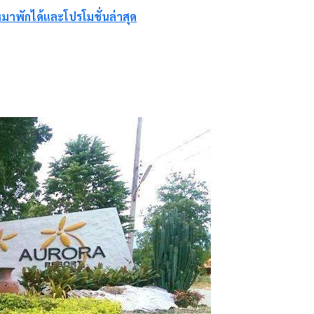
มาพักได้และโปรโมชั่นล่าสุด