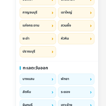
กาญจนบุรี
เขาใหญ่
แก่งกระจาน
สวนผึ้ง
ชะอำ
หัวหิน
ปราณบุรี
ทะเลตะวันออก
บางแสน
พัทยา
สัตหีบ
ระยอง
จันทบุรี
เกาะช้าง