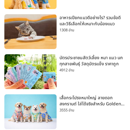
อาหารเปียกแมวดีอย่างไร? รวมข้อดี
และวิธีเลือกให้เหมาะกับน้องแมว
1308 อ่าน
บัตรประชาชนสัตว์เลี้ยง หมา แมว นก
ทุกสายพันธุ์ วัสดุบัตรแข็ง ราคาถูก
4912 อ่าน
เสื้อกระโปรงหมาใหญ่ ลายดอก
สงกรานต์ ใส่ได้จริงสำหรับ Golden
Husky Labrador [อัปเดต 2026]
3555 อ่าน