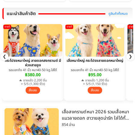
แนะนำสินค้าฮิต
ดูสินค้าทั้งหมด
ขายดี
ขายดี
ขายดี
❮
❯
กระโปรงหมาใหญ่ ลายดอกสงกรานต์ มี
เสื้อหมาใหญ่ กระโปรงลายดอกหมาใหญ่
ห่วงสายจูง
รอบอกถึง 41 นิ้ว หมา40-50 kg.ใส่ได้
รอบอกถึง 41 นิ้ว หมา40-50 kg.ใส่ได้
฿380.00
฿95.00
🔥 ขายแล้ว 2,200 ชิ้น
🔥 ขายแล้ว 1,200 ชิ้น
⭐ 5/5 (1,300 รีวิว)
⭐ 5/5 (1,150 รีวิว)
สั่งเลย
สั่งเลย
เสื้อสงกรานต์หมา 2026 รวมเสื้อหมา
แมวลายดอก ฮาวายสุดน่ารัก ใส่ได้ทั้ง
หมาเล็กและหมาใหญ่
854 อ่าน