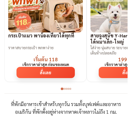
กระเป๋าแมว พาน้องเที่ยวได้ทุกที่
สายจูงสุนัข Y-Harne
ได้หมาเล็ก-ใหญ่
ราคาสบายกระเป๋า พกพาง่าย
ใส่ง่าย นุ่มสบาย ระบายอากา
เดินห้างปลอดภัย
เริ่มต้น 118
199 
เช็กราคาล่าสุด ก่อนของหมด
เช็กราคาล่าสุด
สั่งเลย
สั่งเ
ที่พักมีอาหารเช้าสำหรับทุกวัน รวมทั้งบุฟเฟต์และอาหาร
อเมริกัน ที่พักตั้งอยู่ห่างจากหาดเจ้าหลาวไม่ถึง 1 กม.