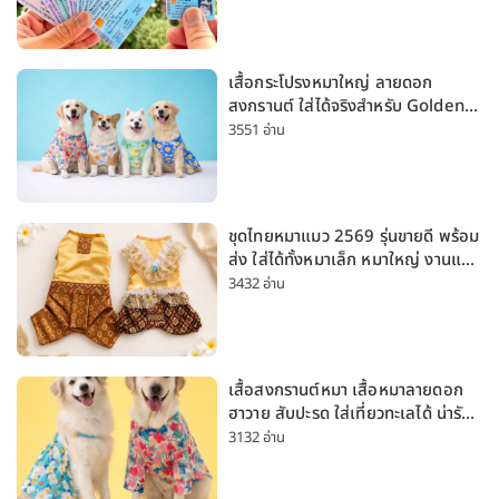
เสื้อกระโปรงหมาใหญ่ ลายดอก
สงกรานต์ ใส่ได้จริงสำหรับ Golden
Husky Labrador [อัปเดต 2026]
3551 อ่าน
ชุดไทยหมาแมว 2569 รุ่นขายดี พร้อม
ส่ง ใส่ได้ทั้งหมาเล็ก หมาใหญ่ งานแต่ง
สงกรานต์ ลอยกระทง
3432 อ่าน
เสื้อสงกรานต์หมา เสื้อหมาลายดอก
ฮาวาย สับปะรด ใส่เที่ยวทะเลได้ น่ารัก
ใส่ได้ทั้งหมาเล็กและหมาใหญ่
3132 อ่าน