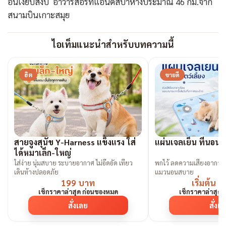
อันเงียบสงบ อาว่ารีสอร์ทแอนด์สปาห่างประมาณ 46 กม.จาก
สนามบินเกาะสมุย
ไอเท็มแนะนำสำหรับบทความนี้
ฮิต
ขายดี
สายจูงสุนัข Y-Harness แข็งแรง ใส่
แผ่นเจลเย็น ที่นอนเ
ได้หมาเล็ก-ใหญ่
ใส่ง่าย นุ่มสบาย ระบายอากาศ ไม่อึดอัด เที่ยว
พกไว้ ลดความเสี่ยงอาการ
เดินห้างปลอดภัย
แมวนอนสบาย
199 บาท
เริ่มต้น 
เช็กราคาล่าสุด ก่อนของหมด
เช็กราคาล่าสุด
สั่งเลย
สั่งเ