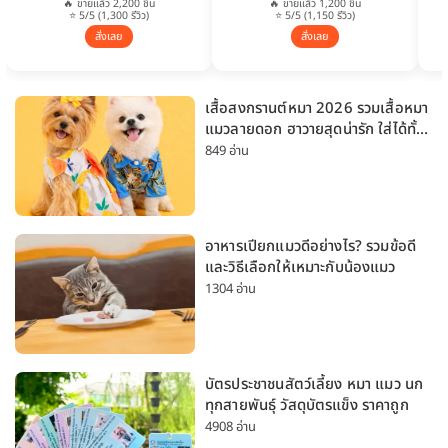
🔥 ขายแล้ว 2,200 ชิ้น
🔥 ขายแล้ว 1,200 ชิ้น
⭐ 5/5 (1,300 รีวิว)
⭐ 5/5 (1,150 รีวิว)
สั่งเลย
สั่งเลย
เสื้อสงกรานต์หมา 2026 รวมเสื้อหมา
แมวลายดอก ฮาวายสุดน่ารัก ใส่ได้ทั้ง
หมาเล็กและหมาใหญ่
849 อ่าน
อาหารเปียกแมวดีอย่างไร? รวมข้อดี
และวิธีเลือกให้เหมาะกับน้องแมว
1304 อ่าน
บัตรประชาชนสัตว์เลี้ยง หมา แมว นก
ทุกสายพันธุ์ วัสดุบัตรแข็ง ราคาถูก
4908 อ่าน