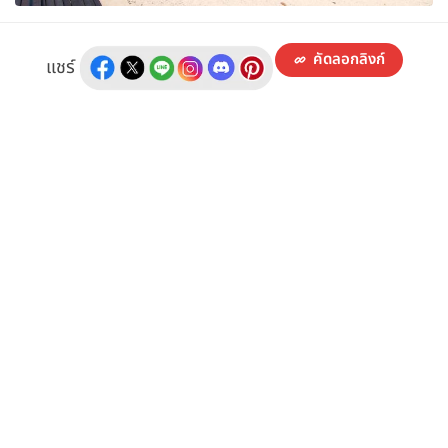
คัดลอกลิงก์
แชร์