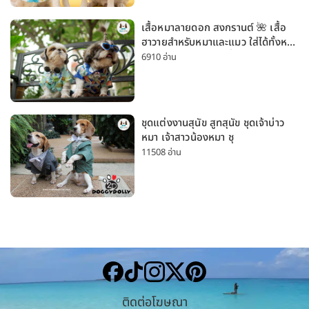
เสื้อหมาลายดอก สงกรานต์ 🌺 เสื้อ
ฮาวายสำหรับหมาและแมว ใส่ได้ทั้งหมา
เล็กและหมาใหญ่ ใส่เที่ยวทะเลน่ารัก
6910 อ่าน
มาก
ชุดแต่งงานสุนัข สูทสุนัข ชุดเจ้าบ่าว
หมา เจ้าสาวน้องหมา ชุ
11508 อ่าน
ติดต่อโฆษณา