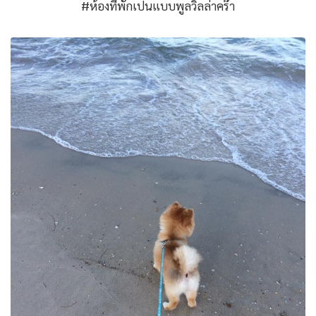
#ห้องที่พักเปนแบบพูลวิลล่าคร๊า