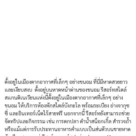
ตั้งอยู่ในเมืองตากอากาศที่เล็กๆ อย่างขนอม ที่นี่มีหาดสวยยาว
และเงียบสงบ ตั้งอยู่บนหาดหน้าด่านของขนอม รีสอร์ทสไตล์
สแกนดิเนเวียนแห่งนี้ตั้งอยู่ในเมืองตากอากาศที่เล็กๆ อย่าง
ขนอม ให้บริการห้องพักสไตล์บังกะโล พร้อมระเบียง อ่างจากุซ
ซี่ และอินเทอร์เน็ตไร้สายฟรี นอกจากนี้ รีสอร์ทยังสามารถช่วย
จัดทริปและกิจกรรม เช่น การตกปลา ดำน้ำสน็อกเกิ้ล สำรวจถ้ำ
หรือแม้แต่การรับประทานอาหารค่ำแบบเป็นส่นตัวบนชายหาด