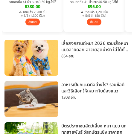
รอบอกถึง 41 นิ้ว หมา40-50 kg.ใส่ได้
รอบอกถึง 41 นิ้ว หมา40-50 kg.ใส่ได้
฿380.00
฿95.00
🔥 ขายแล้ว 2,200 ชิ้น
🔥 ขายแล้ว 1,200 ชิ้น
⭐ 5/5 (1,300 รีวิว)
⭐ 5/5 (1,150 รีวิว)
สั่งเลย
สั่งเลย
เสื้อสงกรานต์หมา 2026 รวมเสื้อหมา
แมวลายดอก ฮาวายสุดน่ารัก ใส่ได้ทั้ง
หมาเล็กและหมาใหญ่
854 อ่าน
อาหารเปียกแมวดีอย่างไร? รวมข้อดี
และวิธีเลือกให้เหมาะกับน้องแมว
1308 อ่าน
บัตรประชาชนสัตว์เลี้ยง หมา แมว นก
ทุกสายพันธุ์ วัสดุบัตรแข็ง ราคาถูก