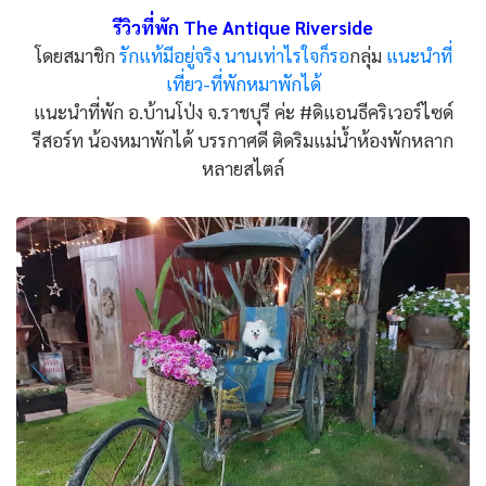
รีวิวที่พัก The Antique Riverside
โดยสมาชิก
รักแท้มีอยู่จริง นานเท่าไรใจก็รอ
กลุ่ม
แนะนำที่
เที่ยว-ที่พักหมาพักได้
แนะนำที่พัก อ.บ้านโป่ง จ.ราชบุรี ค่ะ #ดิแอนธีคริเวอร์ไซด์
รีสอร์ท น้องหมาพักได้ บรรกาศดี ติดริมแม่น้ำห้องพักหลาก
หลายสไตล์