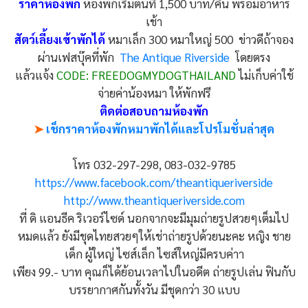
ราคาห้องพัก
ห้องพักเริ่มต้นที่ 1,500 บาท/คืน พร้อมอาหาร
เช้า
สัตว์เลี้ยงเข้าพักได้
หมาเล็ก 300 หมาใหญ่ 500 ข่าวดีถ้าจอง
ผ่านเฟสบุ๊คที่พัก
The Antique Riverside
โดยตรง
แล้วแจ้ง
CODE: FREEDOGMYDOGTHAILAND
ไม่เก็บค่าใช้
จ่ายค่าน้องหมา ให้พักฟรี
ติดต่อสอบถามห้องพัก
➤
เช็กราคาห้องพักหมาพักได้และโปรโมชั่นล่าสุด
โทร 032-297-298, 083-032-9785
https://www.facebook.com/theantiqueriverside
http://www.theantiqueriverside.com
ที่ ดิ แอนธีค ริเวอร์ไซด์ นอกจากจะมีมุมถ่ายรูปสวยๆเต็มไป
หมดแล้ว ยังมีชุดไทยสวยๆให้เช่าถ่ายรูปด้วยนะคะ หญิง ชาย
เด็ก ผู้ใหญ่ ไซส์เล็ก ไซส์ใหญ่มีครบค่าา
เพียง 99.- บาท คุณก็ได้ย้อนเวลาไปในอดีต ถ่ายรูปเล่น ฟินกับ
บรรยากาศกันทั้งวัน มีชุดกว่า 30 แบบ