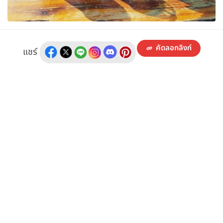
คัดลอกลิงก์
แชร์