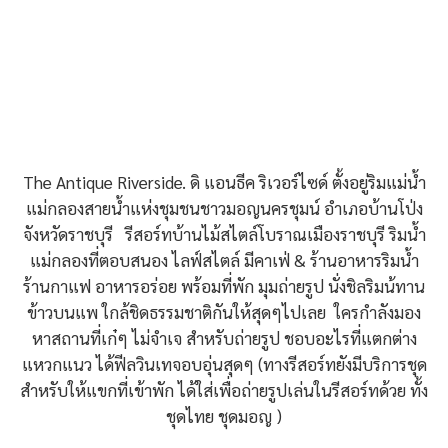
The Antique Riverside. ดิ แอนธีค ริเวอร์ไซด์ ตั้งอยู่ริมแม่น้ำ
แม่กลองสายน้ำแห่งชุมชนชาวมอญนครชุมน์ อำเภอบ้านโป่ง
จังหวัดราชบุรี รีสอร์ทบ้านไม้สไตล์โบราณเมืองราชบุรี ริมน้ำ
แม่กลองที่ตอบสนอง ไลฟ์สไตล์ มีคาเฟ่ & ร้านอาหารริมน้ำ
ร้านกาแฟ อาหารอร่อย พร้อมที่พัก มุมถ่ายรูป นั่งชิลริมน้ทาน
ข้าวบนแพ ใกล้ชิดธรรมชาติกันให้สุดๆไปเลย ใครกำลังมอง
หาสถานที่เก๋ๆ ไม่จำเจ สำหรับถ่ายรูป ชอบอะไรที่แตกต่าง
แหวกแนว ได้ฟีลวินเทจอบอุ่นสุดๆ (ทางรีสอร์ทยังมีบริการชุด
สำหรับให้แขกที่เข้าพัก ได้ใส่เพื่อถ่ายรูปเล่นในรีสอร์ทด้วย ทั้ง
ชุดไทย ชุดมอญ )