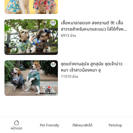
เสื้อหมาลายดอก สงกรานต์ 🌺 เสื้อ
ฮาวายสำหรับหมาและแมว ใส่ได้ทั้งหมา
เล็กและหมาใหญ่ ใส่เที่ยวทะเลน่ารัก
6913 อ่าน
มาก
ชุดแต่งงานสุนัข สูทสุนัข ชุดเจ้าบ่าว
หมา เจ้าสาวน้องหมา ชุ
11510 อ่าน
Pet Friendly
ที่พักหมาพักได้
Petshop
หน้าแรก