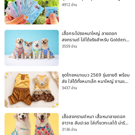
4912 อ่าน
เสื้อกระโปรงหมาใหญ่ ลายดอก
สงกรานต์ ใส่ได้จริงสำหรับ Golden
Husky Labrador [อัปเดต 2026]
3559 อ่าน
ชุดไทยหมาแมว 2569 รุ่นขายดี พร้อม
ส่ง ใส่ได้ทั้งหมาเล็ก หมาใหญ่ งานแต่ง
สงกรานต์ ลอยกระทง
3437 อ่าน
เสื้อสงกรานต์หมา เสื้อหมาลายดอก
ฮาวาย สับปะรด ใส่เที่ยวทะเลได้ น่ารัก
ใส่ได้ทั้งหมาเล็กและหมาใหญ่
3136 อ่าน